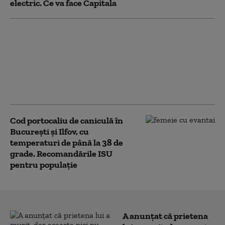
electric. Ce va face Capitala
Numărul firmelor
dizolvate a crescut cu
aproape 13% în primul
semestru din 2026.
Capitala conduce
clasamentul
Cod portocaliu de caniculă în
București și Ilfov, cu
temperaturi de până la 38 de
grade. Recomandările ISU
pentru populație
A anunțat că prietena