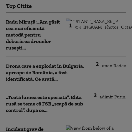
Top Citite
Radu Miruță: „Am găsit
1
cea mai eficientă
metodă pentru
doborârea dronelor
rusești...
2
Drona care a explodat în Bulgaria,
aproape de România, a fost
identificată. Ce arată...
3
„Toată lumea este speriată”. Elita
rusă se teme că FSB „scapă de sub
control”, după ce...
Incident grav de