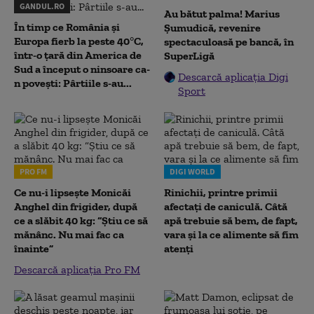
GANDUL.RO
Au bătut palma! Marius
În timp ce România și
Șumudică, revenire
Europa fierb la peste 40°C,
spectaculoasă pe bancă, în
într-o țară din America de
SuperLigă
Sud a început o ninsoare ca-
Descarcă aplicația Digi
n povești: Pârtiile s-au...
Sport
PRO FM
DIGI WORLD
Ce nu-i lipsește Monicăi
Rinichii, printre primii
Anghel din frigider, după
afectați de caniculă. Câtă
ce a slăbit 40 kg: “Știu ce să
apă trebuie să bem, de fapt,
mănânc. Nu mai fac ca
vara și la ce alimente să fim
înainte”
atenți
Descarcă aplicația Pro FM