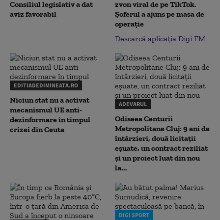
Consiliul legislativ a dat
zvon viral de pe TikTok.
aviz favorabil
Șoferul a ajuns pe masa de
operație
Descarcă aplicația Digi FM
EDITIADEDIMINEATA.RO
Niciun stat nu a activat
ADEVARUL
mecanismul UE anti-
Odiseea Centurii
dezinformare în timpul
Metropolitane Cluj: 9 ani de
crizei din Ceuta
întârzieri, două licitații
eșuate, un contract reziliat
și un proiect luat din nou
la...
DIGI SPORT