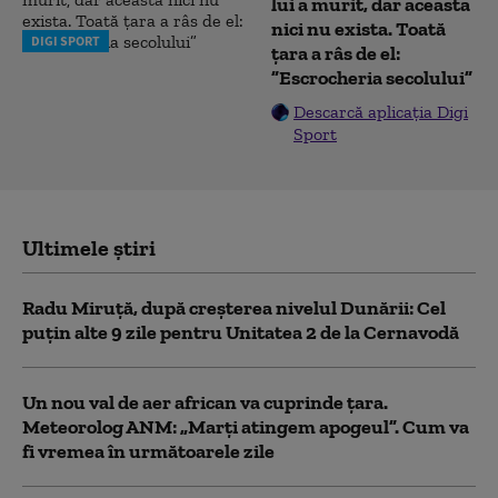
lui a murit, dar aceasta
nici nu exista. Toată
DIGI SPORT
țara a râs de el:
”Escrocheria secolului”
Descarcă aplicația Digi
Sport
Ultimele știri
Radu Miruță, după creșterea nivelul Dunării: Cel
puțin alte 9 zile pentru Unitatea 2 de la Cernavodă
Un nou val de aer african va cuprinde țara.
Meteorolog ANM: „Marți atingem apogeul”. Cum va
fi vremea în următoarele zile