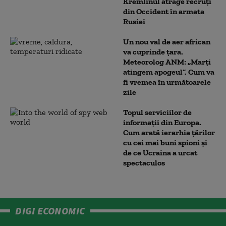
Kremlinul atrage recruți
din Occident în armata
Rusiei
Un nou val de aer african
va cuprinde țara.
Meteorolog ANM: „Marți
atingem apogeul”. Cum va
fi vremea în următoarele
zile
Topul serviciilor de
informații din Europa.
Cum arată ierarhia țărilor
cu cei mai buni spioni și
de ce Ucraina a urcat
spectaculos
DIGI ECONOMIC