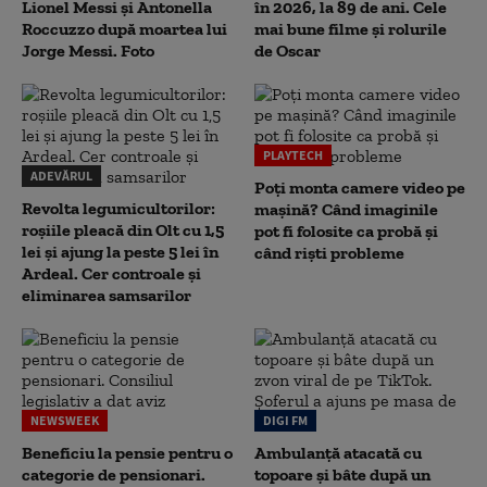
Lionel Messi și Antonella
în 2026, la 89 de ani. Cele
Roccuzzo după moartea lui
mai bune filme și rolurile
Jorge Messi. Foto
de Oscar
PLAYTECH
ADEVĂRUL
Poți monta camere video pe
Revolta legumicultorilor:
mașină? Când imaginile
roșiile pleacă din Olt cu 1,5
pot fi folosite ca probă și
lei și ajung la peste 5 lei în
când riști probleme
Ardeal. Cer controale și
eliminarea samsarilor
NEWSWEEK
DIGI FM
Beneficiu la pensie pentru o
Ambulanță atacată cu
categorie de pensionari.
topoare și bâte după un