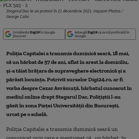
Stegarul Dac la un protest în 21 decembrie 2021. Inquam Photos /
George Calin
Urmărește
Digi24
în Google
Adaugă
Digi24
ca sursă preferată în
Discover
Google
Poliția Capitalei a transmis duminică seară, 18 mai,
că un bărbat de 57 de ani, aflat în arest la domiciliu,
și-a tăiat brățara de supraveghere electronică și a
părăsit locuința. Potrivit surselor Digi24.ro, ar fi
vorba despre Cezar Avrămuță, bărbatul cunoscut în
mediul online drept Stegarul Dac. Polițiștii l-au
găsit în zona Pieței Universității din București,
urcat pe o schelă.
Poliția Capitalei a transmis duminică seară un
comunicat prin care a menționat că „un bărbat, în