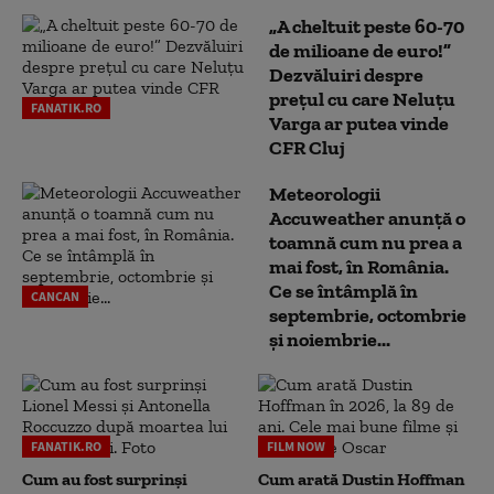
„A cheltuit peste 60-70
de milioane de euro!”
Dezvăluiri despre
prețul cu care Neluțu
FANATIK.RO
Varga ar putea vinde
CFR Cluj
Meteorologii
Accuweather anunță o
toamnă cum nu prea a
mai fost, în România.
Ce se întâmplă în
CANCAN
septembrie, octombrie
și noiembrie...
FANATIK.RO
FILM NOW
Cum au fost surprinși
Cum arată Dustin Hoffman