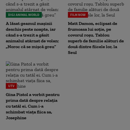
DIGI ANIMAL WORLD
FILM NOW
A lăsat geamul mașinii
Matt Damon, eclipsat de
deschis peste noapte, iar
frumoasa lui soție, pe
când s-a trezit a găsit
covorul roșu. Tablou
animalul atârnat de volan:
superb de familie alături de
„Noroc că se mișcă greu”
două dintre fiicele lor, la
Seul
UTV
Gina Pistol a vorbit pentru
prima dată despre relația
cu tatăl ei. Cum i-a
schimbat viața fiica sa,
Josephine