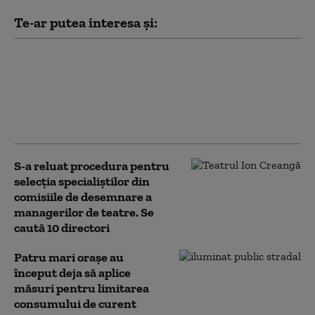
Te-ar putea interesa și:
„Meșteri” care lăsau case fără
acoperiș și apoi cereau sume
uriașe proprietarilor pentru
lucrări. Trei bărbați, trimiși
în judecată
S-a reluat procedura pentru
selecţia specialiştilor din
comisiile de desemnare a
managerilor de teatre. Se
caută 10 directori
Patru mari orașe au
început deja să aplice
măsuri pentru limitarea
consumului de curent