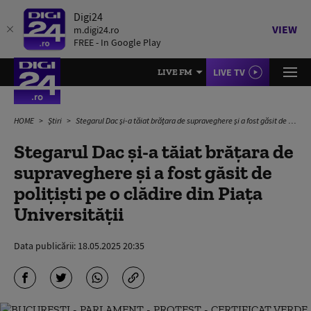
Digi24
VIEW
m.digi24.ro
FREE - In Google Play
LIVE TV
LIVE FM
HOME
Știri
Stegarul Dac și-a tăiat brățara de supraveghere și a fost găsit de polițiști pe o clădire din Piața Universității
Stegarul Dac și-a tăiat brățara de
supraveghere și a fost găsit de
polițiști pe o clădire din Piața
Universității
Data publicării:
18.05.2025 20:35