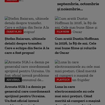
septembrie, octombrie
și noiembrie...
FANATIK.RO
FILM NOW
Ștefan Baiaram, ultimele
Cum arată Dustin Hoffman
detalii despre transfer.
în 2026, la 89 de ani. Cele
Care e echipa din Serie A la
mai bune filme și rolurile
care a fost propus!
de Oscar
ADEVĂRUL
PLAYTECH
Armata SUA l-a demis pe
Luna în care
generalul care coordonează
electrocasnicele au cele
sprijinul pentru Ucraina.
mai mici prețuri. Când
Un fost oficial invocă
merită să cumperi o mașină