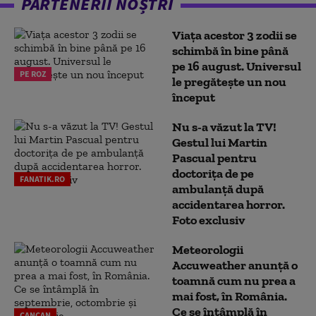
PARTENERII NOȘTRI
Viața acestor 3 zodii se
schimbă în bine până
pe 16 august. Universul
PE ROZ
le pregătește un nou
început
Nu s-a văzut la TV!
Gestul lui Martin
Pascual pentru
doctoriţa de pe
FANATIK.RO
ambulanţă după
accidentarea horror.
Foto exclusiv
Meteorologii
Accuweather anunță o
toamnă cum nu prea a
mai fost, în România.
Ce se întâmplă în
CANCAN