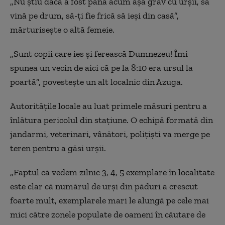
„Nu știu dacă a fost până acum așa grav cu urșii, să
vină pe drum, să-ți fie frică să ieși din casă”,
mărturisește o altă femeie.
„Sunt copii care ies și ferească Dumnezeu! Îmi
spunea un vecin de aici că pe la 8:10 era ursul la
poartă”, povestește un alt localnic din Azuga.
Autoritățile locale au luat primele măsuri pentru a
înlătura pericolul din stațiune. O echipă formată din
jandarmi, veterinari, vânători, polițiști va merge pe
teren pentru a găsi urșii.
„Faptul că vedem zilnic 3, 4, 5 exemplare în localitate
este clar că numărul de urși din păduri a crescut
foarte mult, exemplarele mari le alungă pe cele mai
mici către zonele populate de oameni în căutare de