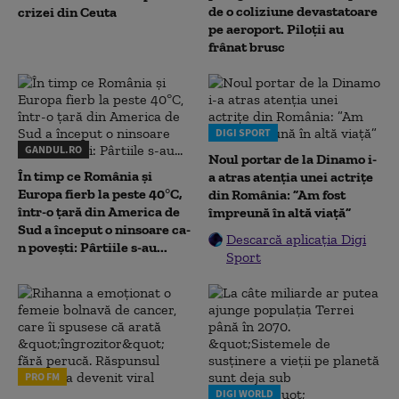
de o coliziune devastatoare
crizei din Ceuta
pe aeroport. Piloții au
frânat brusc
DIGI SPORT
GANDUL.RO
Noul portar de la Dinamo i-
În timp ce România și
a atras atenția unei actrițe
Europa fierb la peste 40°C,
din România: ”Am fost
într-o țară din America de
împreună în altă viață”
Sud a început o ninsoare ca-
Descarcă aplicația Digi
n povești: Pârtiile s-au...
Sport
PRO FM
DIGI WORLD