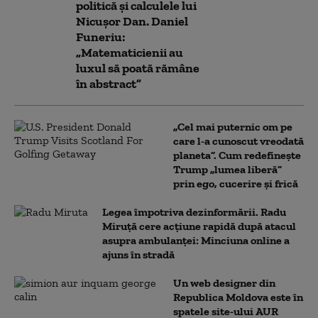
politică și calculele lui
Nicușor Dan. Daniel
Funeriu:
„Matematicienii au
luxul să poată rămâne
în abstract”
„Cel mai puternic om pe
care l-a cunoscut vreodată
planeta”. Cum redefinește
Trump „lumea liberă”
prin ego, cucerire și frică
Legea împotriva dezinformării. Radu
Miruță cere acțiune rapidă după atacul
asupra ambulanței: Minciuna online a
ajuns în stradă
Un web designer din
Republica Moldova este în
spatele site-ului AUR