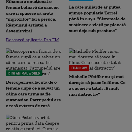
Rihanna a emoționat o
La câte miliarde ar putea
femeie bolnavă de cancer,
ajunge populația Terrei
care îi spusese că arată
până în 2070. "Sistemele de
"îngrozitor" fără perucă.
susținere a vieții pe planetă
Răspunsul artistei a
sunt deja sub presiune"
devenit viral
Descarcă aplicația Pro FM
FILM NOW
DIGI ANIMAL WORLD
Michelle Pfeiffer nu-și mai
Descoperirea făcută de o
dorește să joace în filme. Ce
femeie după ce a salvat un
a cucerit-o total: „E mult
câine care urma sa fie
mai distractiv”
eutanasiat. Patrupedul are
o rasă extrem de rară