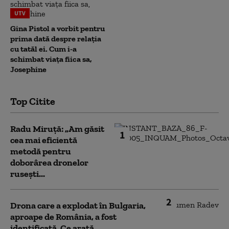
UTV
Gina Pistol a vorbit pentru
prima dată despre relația
cu tatăl ei. Cum i-a
schimbat viața fiica sa,
Josephine
Top Citite
Radu Miruță: „Am găsit
1
cea mai eficientă
metodă pentru
doborârea dronelor
rusești...
2
Drona care a explodat în Bulgaria,
aproape de România, a fost
identificată. Ce arată...