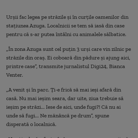
Urșii fac legea pe străzile și în curțile oamenilor din
stațiunea Azuga. Localnicii se tem să iasă din case
pentru că s-ar putea întâlni cu animalele sălbatice.
„În zona Azuga sunt cel puțin 3 urși care vin zilnic pe
străzile din oraș. Ei coboară din pădure și ajung aici,
printre case”, transmite jurnalistul Digi24, Bianca
Venter.
„A venit și în parc. Ți-e frică să mai ieși afară din
casă. Nu mai ieșim seara, dar uite, ziua trebuie să
ieșim pe străzi... Iese de aici, unde fugi?! Că nu ai
unde să fugi... Ne mănâncă pe drum”, spune
disperată o localnică.