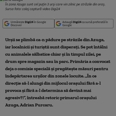
În zona Azuga sunt cel puțin 3 urși care vin zilnic pe străzile din oraș.
Sursa foto: colaj captură video Digi24
Urmărește
Digi24
în Google
Adaugă
Digi24
ca sursă preferată în
Discover
Google
Urșii se plimbă ca-n pădure pe străzile din Azuga,
iar localnicii și turiștii sunt disperați. Se pot întâlni
cu animalele sălbatice chiar și în timpul zilei, pe
drum spre magazin sau în parc. Primăria a convocat
deja o comisie specială și pregătește măsuri pentru
îndepărtarea urșilor din zonele locuite. „În ce
direcție să-l alungi din mijlocul orașului fără a-l
provoca și fără a-l determina să devină mai
agresiv?!”, întreabă retoric primarul orașului
Azuga, Adrian Purcaru.