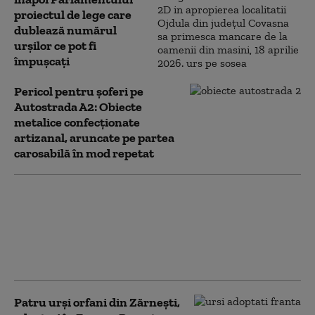
proiectul de lege care
dublează numărul
urșilor ce pot fi
împușcați
Pericol pentru şoferi pe
Autostrada A2: Obiecte
metalice confecţionate
artizanal, aruncate pe partea
carosabilă în mod repetat
Un asistent medical din
SUA pune la pământ un
pacient violent. Ce nu a
știut bărbatul agresiv
atunci când l-a atacat
Patru urși orfani din Zărnești,