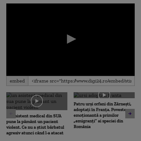
0
embed
seconds
of
0
seconds
Patru urși orfani din Zărnești,
adoptați în Franța. Povestea
emoționantă a primilor
Un asistent medical din SUA
„emigranți” ai speciei din
pune la pământ un pacient
România
violent. Ce nu a știut bărbatul
agresiv atunci când l-a atacat