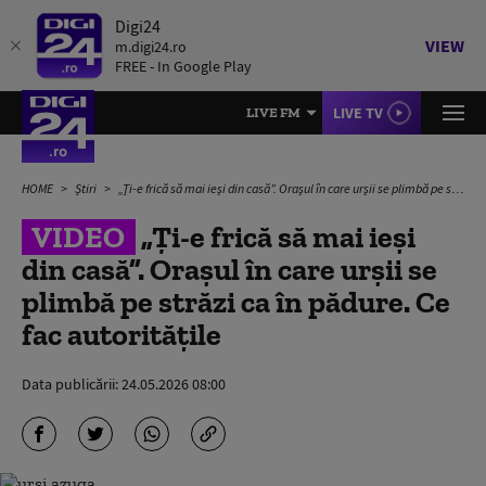
Digi24
VIEW
m.digi24.ro
FREE - In Google Play
LIVE TV
LIVE FM
HOME
Știri
„Ți-e frică să mai ieși din casă”. Orașul în care urșii se plimbă pe străzi ca în pădure. Ce fac autoritățile
VIDEO
„Ți-e frică să mai ieși
din casă”. Orașul în care urșii se
plimbă pe străzi ca în pădure. Ce
fac autoritățile
Data publicării:
24.05.2026 08:00