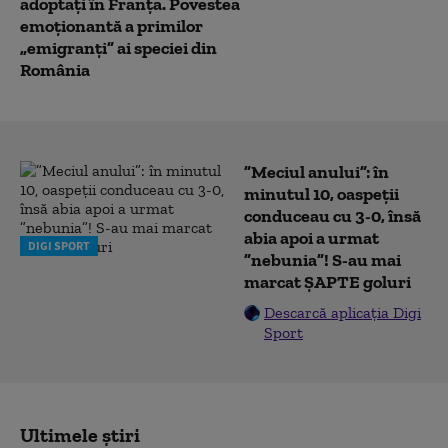
adoptați în Franța. Povestea
emoționantă a primilor
„emigranți” ai speciei din
România
”Meciul anului”: în
minutul 10, oaspeții
conduceau cu 3-0, însă
abia apoi a urmat
DIGI SPORT
”nebunia”! S-au mai
marcat ȘAPTE goluri
Descarcă aplicația Digi
Sport
Ultimele știri