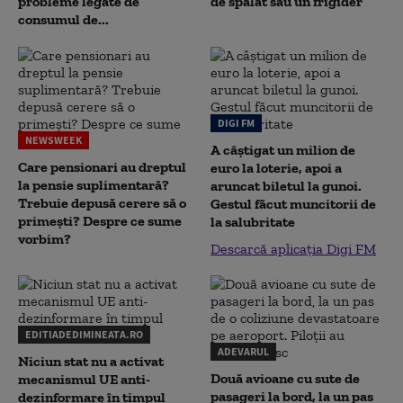
probleme legate de
de spălat sau un frigider
consumul de...
DIGI FM
NEWSWEEK
A câștigat un milion de
Care pensionari au dreptul
euro la loterie, apoi a
la pensie suplimentară?
aruncat biletul la gunoi.
Trebuie depusă cerere să o
Gestul făcut muncitorii de
primești? Despre ce sume
la salubritate
vorbim?
Descarcă aplicația Digi FM
EDITIADEDIMINEATA.RO
ADEVARUL
Niciun stat nu a activat
Două avioane cu sute de
mecanismul UE anti-
pasageri la bord, la un pas
dezinformare în timpul