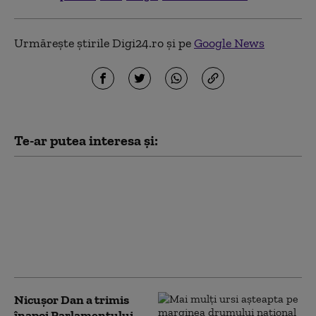
Urmărește știrile Digi24.ro și pe
Google News
Te-ar putea interesa și:
Pericol pe șosea: obiectele
metalice aruncate pe
Autostrada Soarelui au
provocat daune. CNAIR: „Au
fost afectate anvelopele și
jantele”
Nicușor Dan a trimis
înapoi Parlamentului