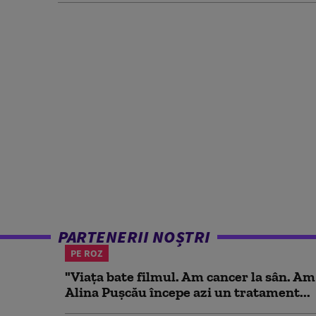
PARTENERII NOȘTRI
PE ROZ
"Viața bate filmul. Am cancer la sân. Am
Alina Pușcău începe azi un tratament...