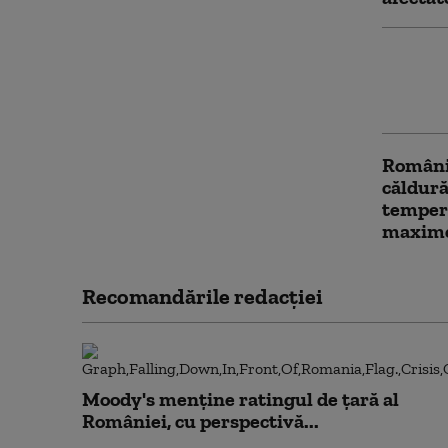
Restric
codul r
de inte
România
căldură
temper
maxime 
Recomandările redacţiei
Moody's menține ratingul de țară al
României, cu perspectivă...