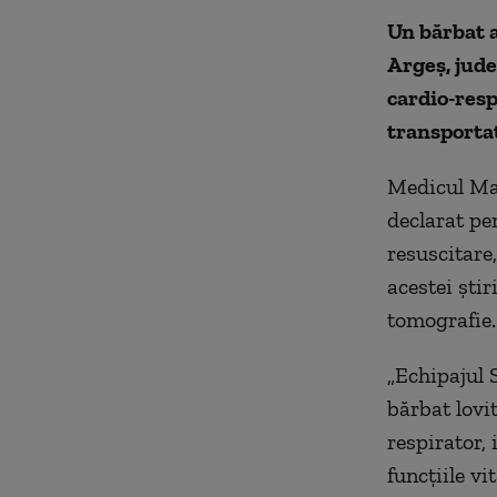
Un bărbat a
Argeş, jude
cardio-resp
transportat
Medicul Mar
declarat pe
resuscitare,
acestei ştir
tomografie.
„Echipajul 
bărbat lovit
respirator, 
funcţiile vi