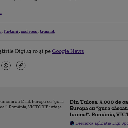
.
s
furtuni
cod rosu
trasnet
tirile Digi24.ro și pe
Google News
Din Tulcea, 5.000 de o
Europa cu ”gura căscat
lumea!”. România, VIC
Descarcă aplicația Digi Sp