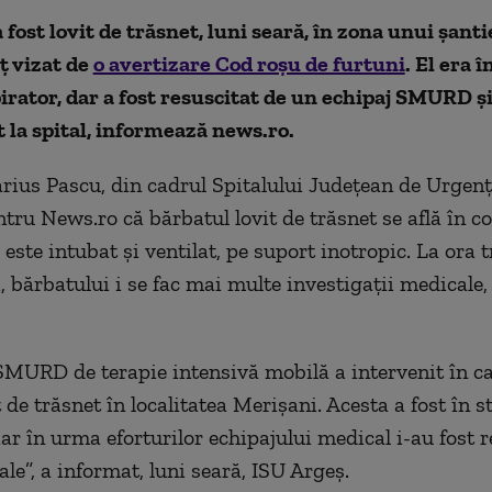
 fost lovit de trăsnet, luni seară, în zona unui şanti
ţ vizat de
o avertizare Cod roşu de furtuni
. El era î
irator, dar a fost resuscitat de un echipaj SMURD ş
 la spital, informează news.ro.
ius Pascu, din cadrul Spitalului Judeţean de Urgenţă
ntru News.ro că bărbatul lovit de trăsnet se află în c
 este intubat şi ventilat, pe suport inotropic. La ora 
i, bărbatului i se fac mai multe investigaţii medicale,
SMURD de terapie intensivă mobilă a intervenit în c
 de trăsnet în localitatea Merişani. Acesta a fost în s
iar în urma eforturilor echipajului medical i-au fost r
tale”, a informat, luni seară, ISU Argeş.