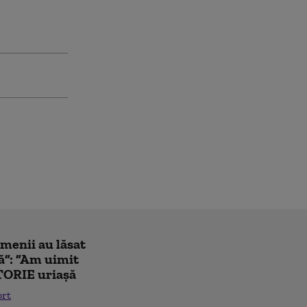
amenii au lăsat
ă”: ”Am uimit
TORIE uriașă
ort