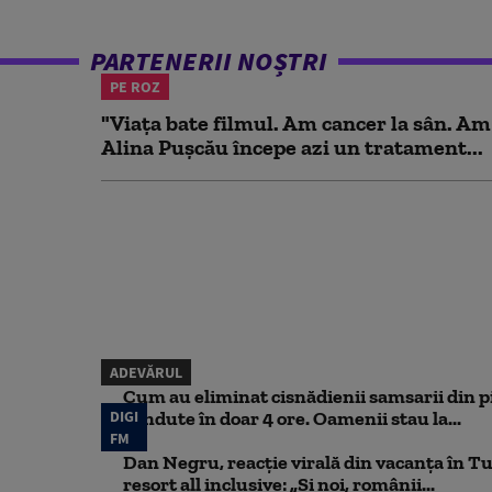
PARTENERII NOȘTRI
PE ROZ
"Viața bate filmul. Am cancer la sân. Am
Alina Pușcău începe azi un tratament...
ADEVĂRUL
Cum au eliminat cisnădienii samsarii din p
DIGI
vândute în doar 4 ore. Oamenii stau la...
FM
Dan Negru, reacție virală din vacanța în Tu
resort all inclusive: „Și noi, românii...