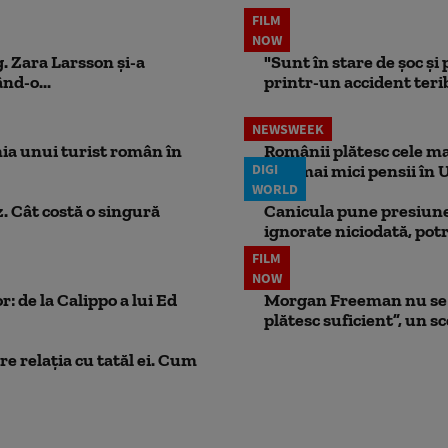
FILM
NOW
. Zara Larsson și-a
"Sunt în stare de șoc și
nd-o...
printr-un accident teribi
NEWSWEEK
ia unui turist român în
Românii plătesc cele mai
DIGI
cele mai mici pensii în 
WORLD
. Cât costă o singură
Canicula pune presiune
ignorate niciodată, potr
FILM
NOW
: de la Calippo a lui Ed
Morgan Freeman nu se a
plătesc suficient”, un s
e relația cu tatăl ei. Cum