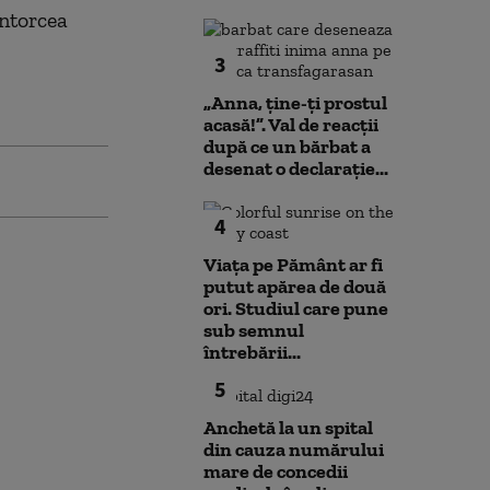
întorcea
3
„Anna, ţine-ţi prostul
acasă!”. Val de reacții
după ce un bărbat a
desenat o declarație...
4
Viața pe Pământ ar fi
putut apărea de două
ori. Studiul care pune
sub semnul
întrebării...
5
Anchetă la un spital
din cauza numărului
mare de concedii