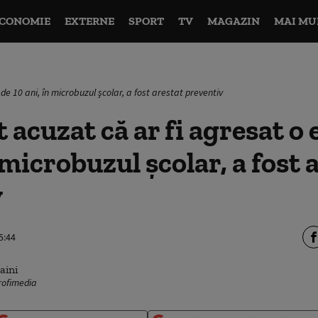
CONOMIE
EXTERNE
SPORT
TV
MAGAZIN
MAI MU
e 10 ani, în microbuzul şcolar, a fost arestat preventiv
 acuzat că ar fi agresat o 
 microbuzul şcolar, a fost 
v
5:44
Profimedia