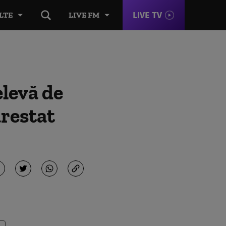
LIVE TV
LTE
LIVE FM
elevă de
arestat