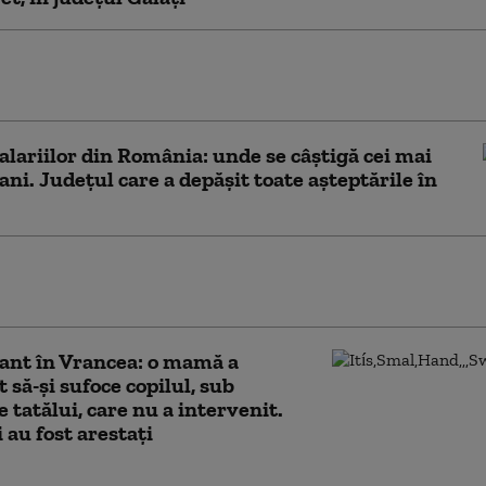
obuz care transporta 11 persoane s-a
at în Vrancea. A fost activat planul roșu
alariilor din România: unde se câștigă cei mai
ani. Județul care a depășit toate așteptările în
ur în România, în
 de miercuri spre joi
ant în Vrancea: o mamă a
t să-și sufoce copilul, sub
e tatălui, care nu a intervenit.
i au fost arestați