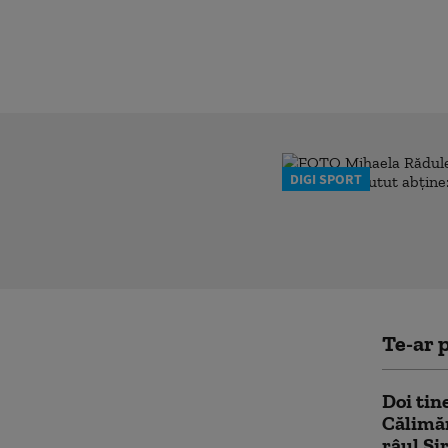
DIGI SPORT
Te-ar p
Doi tine
Călimăn
râul Sir