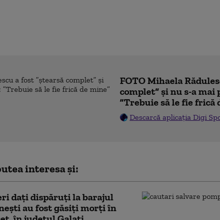
FOTO Mihaela Rădulesc
complet” și nu s-a mai 
”Trebuie să le fie frică
Descarcă aplicația Digi Sp
utea interesa și:
ri dați dispăruți la barajul
ești au fost găsiți morți în
et, în județul Galați