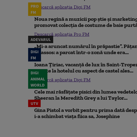
PRO
Descarcă aplicația Digi FM
FM
Noua regină a muzicii pop știe și marketing
promovat colecția de costume de baie purtâ
Descarcă aplicația Pro FM
ADEVARUL
„Mi-a aruncat numărul în prăpastie”. Pățan
DIGI
Thassos: a parcat într-o zonă unde era...
FM
Ioana Țiriac, vacanță de lux în Saint-Tropez
noapte la hotelul cu aspect de castel ales...
DIGI
ANIMAL
Descarcă aplicația Digi FM
WORLD
Cele mai răsfățate pisici din lumea vedetelor
Sheeran la Meredith Grey a lui Taylor...
UTV
Gina Pistol a vorbit pentru prima dată despr
i-a schimbat viața fiica sa, Josephine