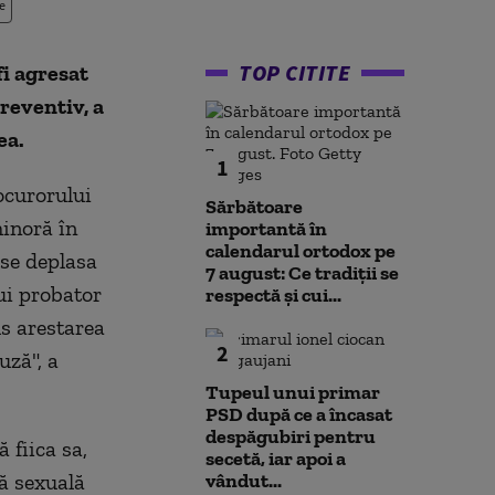
e
TOP CITITE
fi agresat
preventiv, a
ea.
1
ocurorului
Sărbătoare
minoră în
importantă în
calendarul ortodox pe
 se deplasa
7 august: Ce tradiții se
ui probator
respectă și cui...
us arestarea
2
uză", a
Tupeul unui primar
PSD după ce a încasat
despăgubiri pentru
 fiica sa,
secetă, iar apoi a
ră sexuală
vândut...