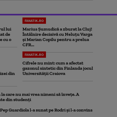
FANATIK.RO
ul lui
Marius Şumudică a zburat la Cluj!
at de
Întâlnire decisivă cu Neluţu Varga
e cu o
şi Marian Copilu pentru a prelua
CFR...
FANATIK.RO
Cifrele nu mint: cum a afectat
gazonul sintetic din Finlanda jocul
izei din
Universității Craiova
la care nu mai vrea nimeni să înveţe. A
te din studenţi
Pep Guardiola l-a sunat pe Rodri și l-a convins