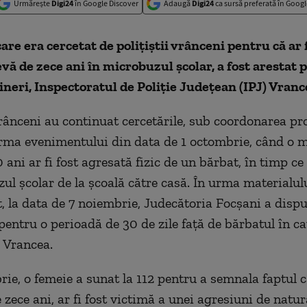
Urmărește
Digi24
în Google Discover
Adaugă
Digi24
ca sursă preferată în Googl
are era cercetat de poliţiştii vrânceni pentru că ar 
evă de zece ani în microbuzul şcolar, a fost arestat 
ineri, Inspectoratul de Poliţie Judeţean (IPJ) Vranc
 vrânceni au continuat cercetările, sub coordonarea pr
urma evenimentului din data de 1 octombrie, când o 
 ani ar fi fost agresată fizic de un bărbat, în timp ce
ul şcolar de la şcoală către casă. În urma materialul
, la data de 7 noiembrie, Judecătoria Focşani a disp
pentru o perioadă de 30 de zile faţă de bărbatul în ca
J Vrancea.
ie, o femeie a sunat la 112 pentru a semnala faptul că
 zece ani, ar fi fost victimă a unei agresiuni de natu