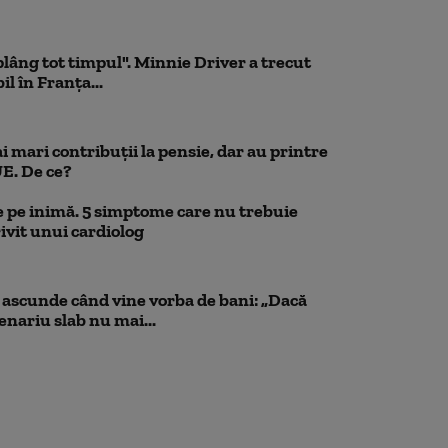
 plâng tot timpul". Minnie Driver a trecut
l în Franța...
 mari contribuții la pensie, dar au printre
UE. De ce?
 pe inimă. 5 simptome care nu trebuie
ivit unui cardiolog
scunde când vine vorba de bani: „Dacă
cenariu slab nu mai...