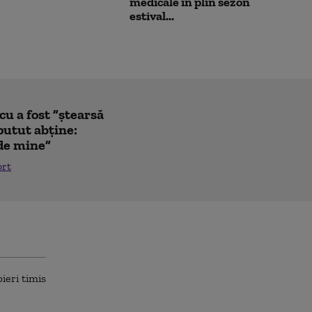
medicale în plin sezon
estival...
u a fost ”ștearsă
putut abține:
 de mine”
ort