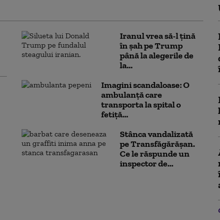
Iranul vrea să-l țină
în șah pe Trump
până la alegerile de
la...
Imagini scandaloase: O
ambulanță care
transporta la spital o
fetiță...
Stânca vandalizată
pe Transfăgărășan.
Ce le răspunde un
inspector de...