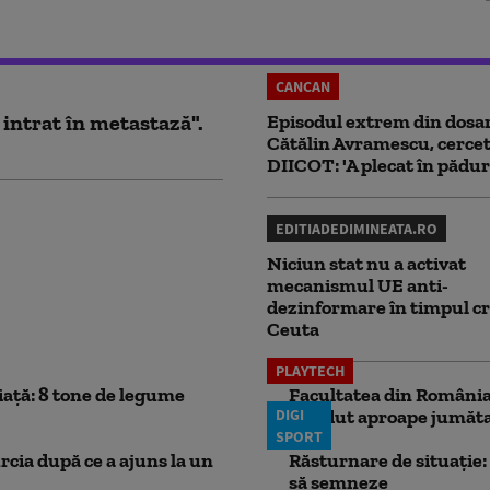
CANCAN
 intrat în metastază".
Episodul extrem din dosar
Cătălin Avramescu, cercet
DIICOT: 'A plecat în pădur
EDITIADEDIMINEATA.RO
Niciun stat nu a activat
mecanismul UE anti-
dezinformare în timpul cr
Ceuta
PLAYTECH
iață: 8 tone de legume
Facultatea din România 
DIGI
pierdut aproape jumăta
SPORT
rcia după ce a ajuns la un
Răsturnare de situație: 
să semneze