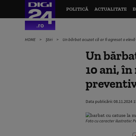
POLITICĂ
ACTUALITATE
E
HOME
Știri
Un bărbat acuzat că ar fi agresat o elevă d
Un bărbat
10 ani, în
preventi
Data publicării:
08.11.2024 1
Foto cu caracter ilustrativ: 