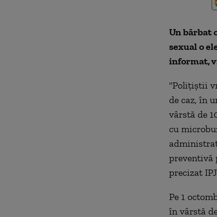
Un bărbat c
sexual o el
informat, v
"Poliţiştii
de caz, în 
vârstă de 10
cu microbuz
administrat
preventivă 
precizat IP
Pe 1 octombr
în vârstă de