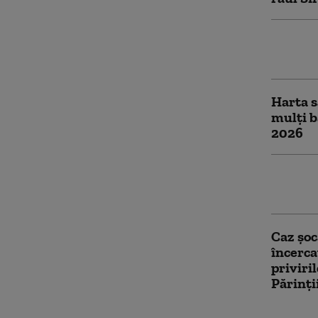
Un micr
răsturn
Harta s
mulți b
2026
Cutrem
noaptea
Caz șoc
încerca
priviril
Părinți