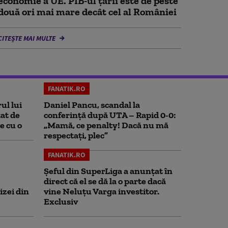
economie a UE. PIB-ul țării este de peste
două ori mai mare decât cel al României
CITEȘTE MAI MULTE
FANATIK.RO
ul lui
Daniel Pancu, scandal la
at de
conferință după UTA – Rapid 0-0:
e cu o
„Mamă, ce penalty! Dacă nu mă
respectați, plec”
FANATIK.RO
Șeful din SuperLiga a anunțat în
direct că el se dă la o parte dacă
izei din
vine Neluțu Varga investitor.
Exclusiv