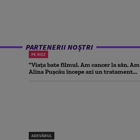
PARTENERII NOȘTRI
PE ROZ
"Viața bate filmul. Am cancer la sân. Am
Alina Pușcău începe azi un tratament...
ADEVĂRUL