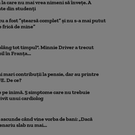
la care nu mai vrea nimeni să înveţe. A
te din studenţi
a fost ”ștearsă complet” și nu s-a mai putut
e frică de mine”
 plâng tot timpul". Minnie Driver a trecut
l în Franța...
 mari contribuții la pensie, dar au printre
UE. De ce?
 pe inimă. 5 simptome care nu trebuie
ivit unui cardiolog
scunde când vine vorba de bani: „Dacă
cenariu slab nu mai...