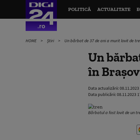
POLITICĂ
ACTUALITATE
E
HOME
Știri
Un bărbat de 37 de ani a murit lovit de tre
Un bărbat
în Braşov
Data actualizării:
08.11.2023
Data publicării:
08.11.2023 1
Bărbatul a fost lovit de un tr