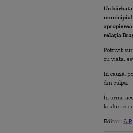
Un bărbat d
municipiul 
apropierea 
relaţia Bra
Potrivit sur
cu viaţa, as
În cauză, po
din culpă.
În urma ace
la alte tren
Editor :
A.P.