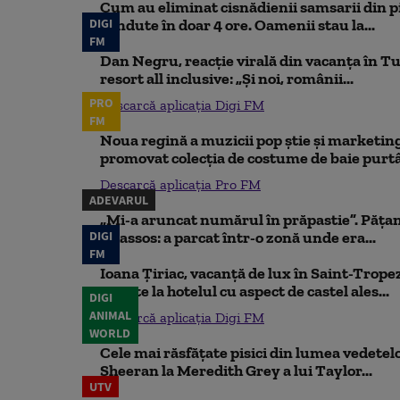
Cum au eliminat cisnădienii samsarii din p
DIGI
vândute în doar 4 ore. Oamenii stau la...
FM
Dan Negru, reacție virală din vacanța în Tu
resort all inclusive: „Și noi, românii...
PRO
Descarcă aplicația Digi FM
FM
Noua regină a muzicii pop știe și marketing
promovat colecția de costume de baie purtâ
Descarcă aplicația Pro FM
ADEVARUL
„Mi-a aruncat numărul în prăpastie”. Pățan
DIGI
Thassos: a parcat într-o zonă unde era...
FM
Ioana Țiriac, vacanță de lux în Saint-Tropez
noapte la hotelul cu aspect de castel ales...
DIGI
ANIMAL
Descarcă aplicația Digi FM
WORLD
Cele mai răsfățate pisici din lumea vedetelor
Sheeran la Meredith Grey a lui Taylor...
UTV