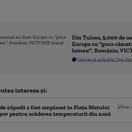
Din Tulcea, 5.000 de o
Europa cu ”gura căscat
lumea!”. România, VIC
Descarcă aplicația Digi Sp
utea interesa și:
de zăpadă a fost amplasat în Piaţa Sfatului
şov pentru scăderea temperaturii din zonă