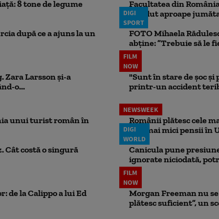
iață: 8 tone de legume
Facultatea din România 
DIGI
pierdut aproape jumăta
SPORT
rcia după ce a ajuns la un
FOTO Mihaela Rădulescu 
abține: ”Trebuie să le fi
FILM
NOW
. Zara Larsson și-a
"Sunt în stare de șoc și
nd-o...
printr-un accident teribi
NEWSWEEK
ia unui turist român în
Românii plătesc cele mai
DIGI
cele mai mici pensii în 
WORLD
. Cât costă o singură
Canicula pune presiune
ignorate niciodată, potr
FILM
NOW
: de la Calippo a lui Ed
Morgan Freeman nu se a
plătesc suficient”, un s