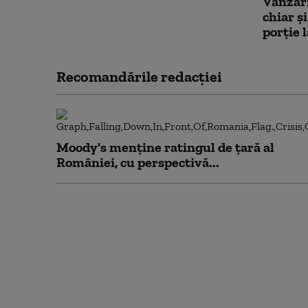
Vânzări
chiar ș
porție 
Recomandările redacţiei
Moody's menține ratingul de țară al
României, cu perspectivă...