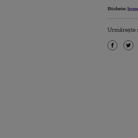
Etichete:
bras
Urmărește ș