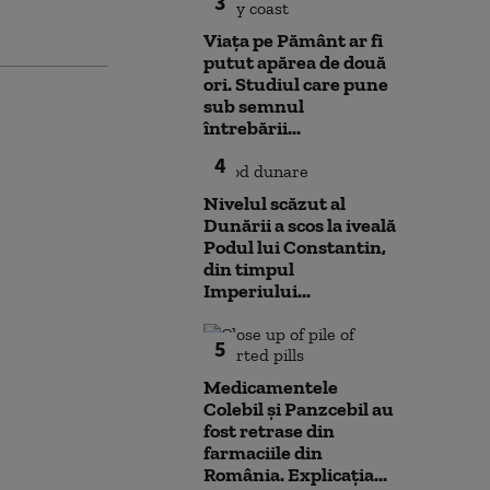
3
Viața pe Pământ ar fi
putut apărea de două
ori. Studiul care pune
sub semnul
întrebării...
4
Nivelul scăzut al
Dunării a scos la iveală
Podul lui Constantin,
din timpul
Imperiului...
5
Medicamentele
Colebil și Panzcebil au
fost retrase din
farmaciile din
România. Explicația...