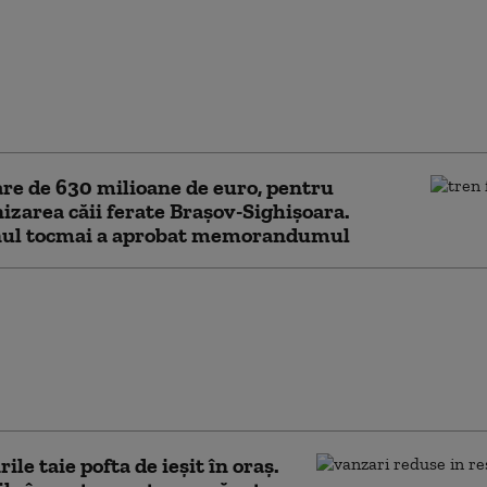
Boghiu, fostul
mar USR al Brașovului,
chitată definitiv în
 „Catacombelor”.
ntul invocat de
ă
re de 630 milioane de euro, pentru
zarea căii ferate Braşov-Sighişoara.
ul tocmai a aprobat memorandumul
, punct strategic pe
ATO: o fabrică de la
va fi esențială în
ia de pulberi pentru
e (WSJ)
ile taie pofta de ieșit în oraș.