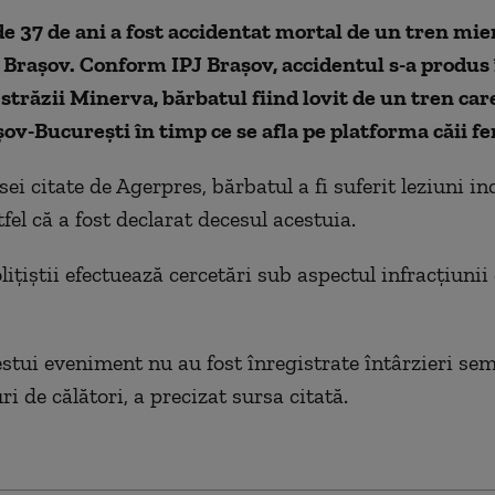
e 37 de ani a fost accidentat mortal de un tren mier
Braşov. Conform IPJ Braşov, accidentul s-a produs 
străzii Minerva, bărbatul fiind lovit de un tren car
şov-Bucureşti în timp ce se afla pe platforma căii fe
sei citate de Agerpres, bărbatul a fi suferit leziuni i
tfel că a fost declarat decesul acestuia.
liţiştii efectuează cercetări sub aspectul infracţiunii
stui eveniment nu au fost înregistrate întârzieri sem
uri de călători, a precizat sursa citată.