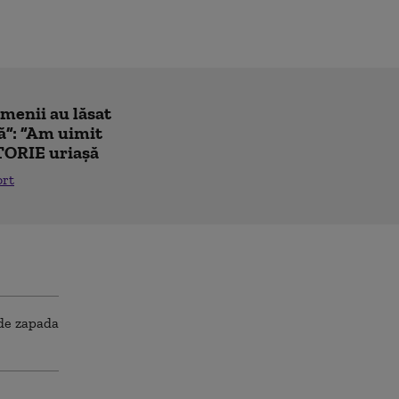
amenii au lăsat
ă”: ”Am uimit
TORIE uriașă
ort