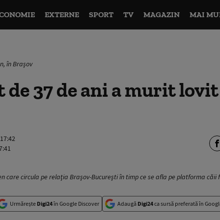
CONOMIE
EXTERNE
SPORT
TV
MAGAZIN
MAI MU
n, în Braşov
 de 37 de ani a murit lovit
 17:42
7:41
en care circula pe relaţia Braşov-Bucureşti în timp ce se afla pe platforma căii
Urmărește
Digi24
în Google Discover
Adaugă
Digi24
ca sursă preferată în Googl