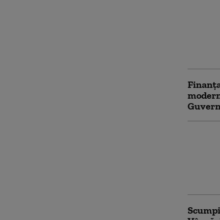
Flavia 
vicepri
a fost a
dosarul
Argume
instanț
Finanța
moderni
Guvern
România
harta N
Brașov 
producț
muniți
Scumpir