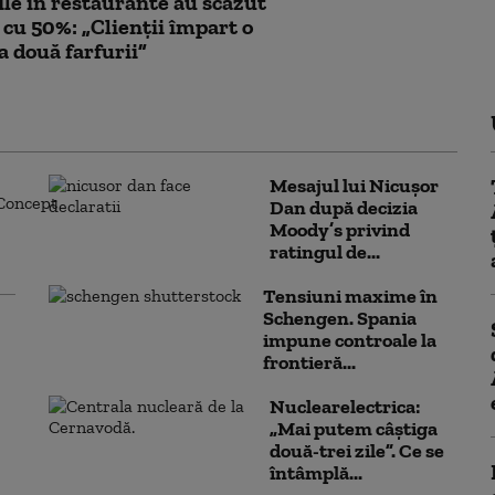
le în restaurante au scăzut
i cu 50%: „Clienții împart o
la două farfurii”
Mesajul lui Nicușor
Dan după decizia
Moody’s privind
ratingul de...
Tensiuni maxime în
Schengen. Spania
impune controale la
frontieră...
Nuclearelectrica:
„Mai putem câștiga
două-trei zile”. Ce se
întâmplă...