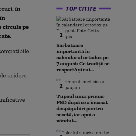
TOP CITITE
curi, în
în
e circula pe
1
rate.
Sărbătoare
ncompatibile
importantă în
calendarul ortodox pe
7 august: Ce tradiții se
respectă și cui...
 de ucidere
2
Tupeul unui primar
nificative
PSD după ce a încasat
despăgubiri pentru
secetă, iar apoi a
vândut...