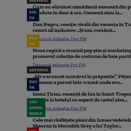
ADEVĂRUL
Cum au eliminat cisnădienii samsarii din p
DIGI
vândute în doar 4 ore. Oamenii stau la...
FM
Dan Negru, reacție virală din vacanța în Tu
resort all inclusive: „Și noi, românii...
PRO
Descarcă aplicația Digi FM
FM
Noua regină a muzicii pop știe și marketing
promovat colecția de costume de baie purtâ
Descarcă aplicația Pro FM
ADEVARUL
„Mi-a aruncat numărul în prăpastie”. Pățan
DIGI
Thassos: a parcat într-o zonă unde era...
FM
Ioana Țiriac, vacanță de lux în Saint-Tropez
noapte la hotelul cu aspect de castel ales...
DIGI
ANIMAL
Descarcă aplicația Digi FM
WORLD
Cele mai răsfățate pisici din lumea vedetelor
Sheeran la Meredith Grey a lui Taylor...