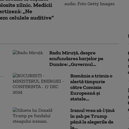
losite zilnic. Medicii
rtizeză: „Ne
em celulele auditive”
Radu Miruță, despre
scufundarea barjelor pe
Dunăre: „Guvernul...
România a trimis o
alertă timpurie
către Comisia
Europeană și
statele...
Iranul vrea să-l țină
în șah pe Trump
până la alegerile de
la...