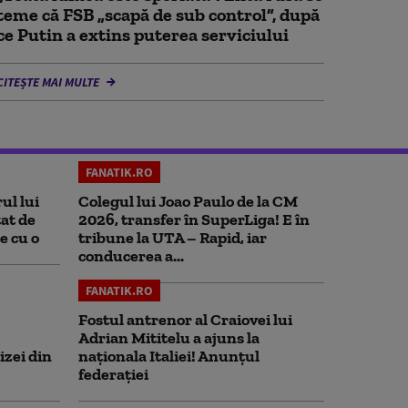
teme că FSB „scapă de sub control”, după
ce Putin a extins puterea serviciului
CITEȘTE MAI MULTE
FANATIK.RO
ul lui
Colegul lui Joao Paulo de la CM
at de
2026, transfer în SuperLiga! E în
e cu o
tribune la UTA – Rapid, iar
conducerea a...
FANATIK.RO
Fostul antrenor al Craiovei lui
Adrian Mititelu a ajuns la
izei din
naționala Italiei! Anunțul
federației