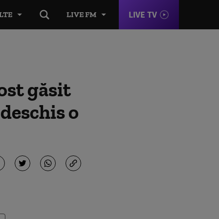
LIVE TV
LTE
LIVE FM
ost găsit
 deschis o