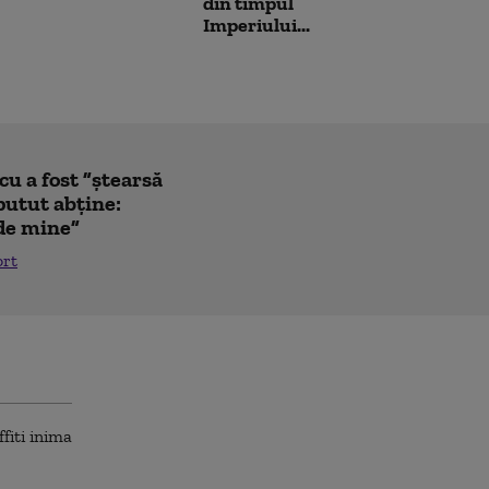
din timpul
Imperiului...
u a fost ”ștearsă
putut abține:
 de mine”
ort