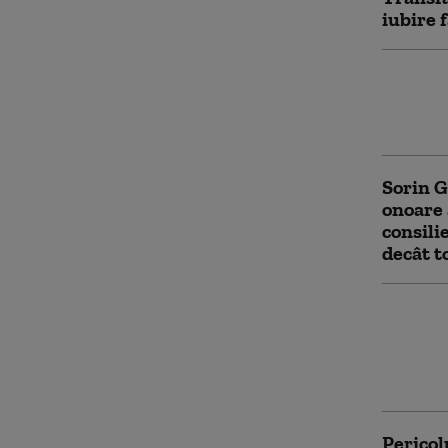
iubire 
Un bărb
sechestr
ameninț
Sorin G
onoare 
consili
decât t
Acciden
Două ma
autopla
autotur
Pericol