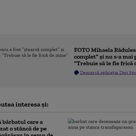
FOTO Mihaela Rădulesc
complet” și nu s-a mai 
”Trebuie să le fie frică
Descarcă aplicația Digi Sp
utea interesa și:
ă bărbatul care a
zat o stâncă de pe
ăgărășan în semn de