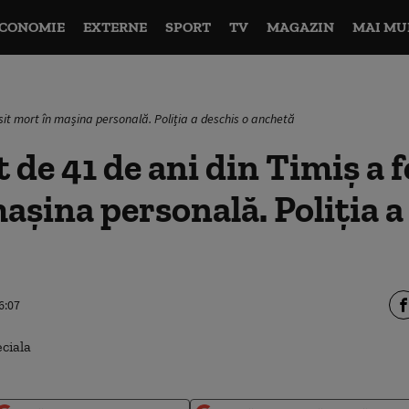
CONOMIE
EXTERNE
SPORT
TV
MAGAZIN
MAI MU
sit mort în mașina personală. Poliția a deschis o anchetă
 de 41 de ani din Timiș a f
așina personală. Poliția a
6:07