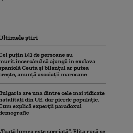
Ultimele știri
Cel puţin 141 de persoane au
murit încercând să ajungă în exclava
spaniolă Ceuta şi bilanţul ar putea
creşte, anunță asociații marocane
Bulgaria are una dintre cele mai ridicate
natalități din UE, dar pierde populație.
Cum explică experții paradoxul
demografic
„Toată lumea este speriată”. Elita rusă se