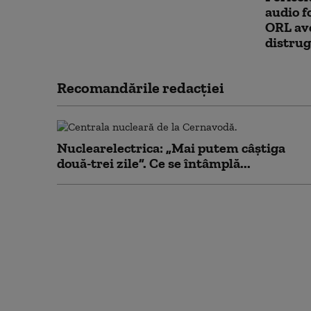
audio fo
ORL ave
distrug
Recomandările redacţiei
Nuclearelectrica: „Mai putem câștiga
două-trei zile”. Ce se întâmplă...