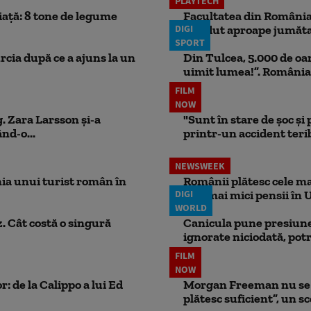
PLAYTECH
iață: 8 tone de legume
Facultatea din România 
DIGI
pierdut aproape jumăta
SPORT
rcia după ce a ajuns la un
Din Tulcea, 5.000 de oa
uimit lumea!”. România
FILM
NOW
. Zara Larsson și-a
"Sunt în stare de șoc și
nd-o...
printr-un accident teribi
NEWSWEEK
ia unui turist român în
Românii plătesc cele mai
DIGI
cele mai mici pensii în 
WORLD
. Cât costă o singură
Canicula pune presiune
ignorate niciodată, potr
FILM
NOW
: de la Calippo a lui Ed
Morgan Freeman nu se a
plătesc suficient”, un s