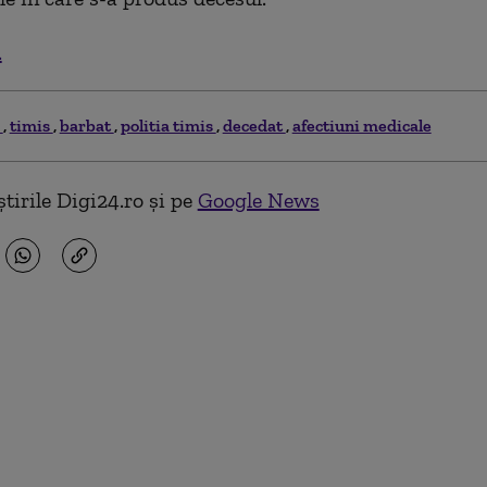
.
j
timis
barbat
politia timis
decedat
afectiuni medicale
tirile Digi24.ro și pe
Google News