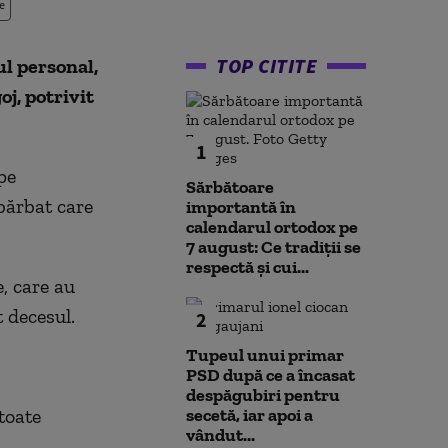
e
TOP CITITE
ul personal,
j, potrivit
1
pe
Sărbătoare
 bărbat care
importantă în
calendarul ortodox pe
7 august: Ce tradiții se
respectă și cui...
e, care au
t decesul.
2
Tupeul unui primar
PSD după ce a încasat
despăgubiri pentru
toate
secetă, iar apoi a
vândut...