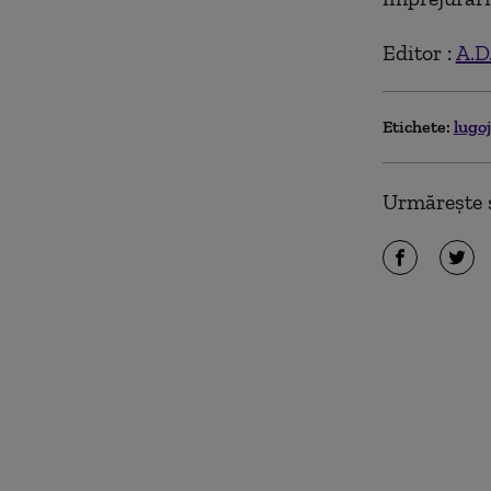
Editor :
A.D
Etichete:
lugo
Urmărește ș