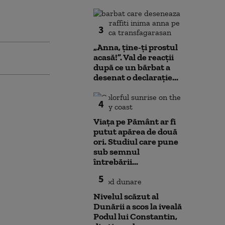
3
„Anna, ţine-ţi prostul
acasă!”. Val de reacții
după ce un bărbat a
desenat o declarație...
4
Viața pe Pământ ar fi
putut apărea de două
ori. Studiul care pune
sub semnul
întrebării...
5
Nivelul scăzut al
Dunării a scos la iveală
Podul lui Constantin,