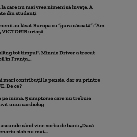
la care nu mai vrea nimeni să înveţe. A
te din studenţi
menii au lăsat Europa cu ”gura căscată”: ”Am
, VICTORIE uriașă
 plâng tot timpul". Minnie Driver a trecut
l în Franța...
 mari contribuții la pensie, dar au printre
UE. De ce?
 pe inimă. 5 simptome care nu trebuie
ivit unui cardiolog
scunde când vine vorba de bani: „Dacă
cenariu slab nu mai...