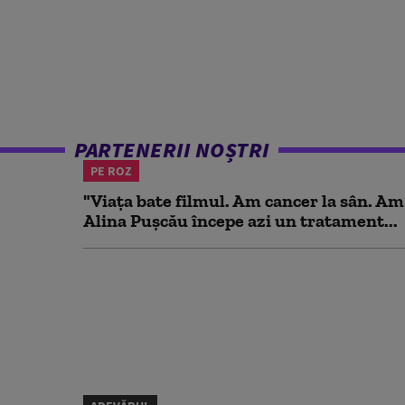
PARTENERII NOȘTRI
PE ROZ
"Viața bate filmul. Am cancer la sân. Am
Alina Pușcău începe azi un tratament...