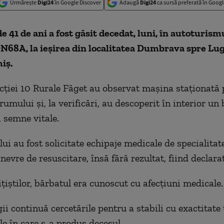
Urmărește
Digi24
în Google Discover
Adaugă
Digi24
ca sursă preferată în Googl
e 41 de ani a fost găsit decedat, luni, în autoturism
N68A, la ieșirea din localitatea Dumbrava spre Lugo
miș.
Secției 10 Rurale Făget au observat mașina staționată 
umului și, la verificări, au descoperit în interior un
 semne vitale.
lui au fost solicitate echipaje medicale de specialitat
evre de resuscitare, însă fără rezultat, fiind declara
ițiștilor, bărbatul era cunoscut cu afecțiuni medicale.
ii continuă cercetările pentru a stabili cu exactitate 
le în care s-a produs decesul.