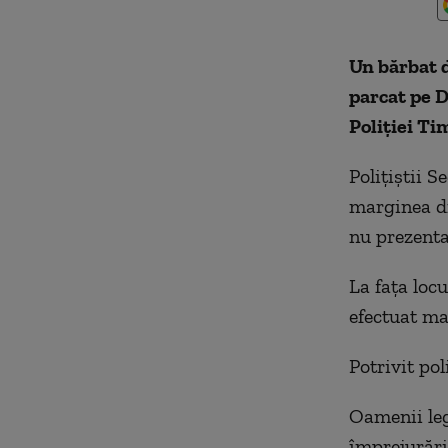
Un bărbat d
parcat pe D
Poliției Ti
Polițiștii 
marginea dr
nu prezenta
La fața locu
efectuat man
Potrivit pol
Oamenii leg
împrejurări