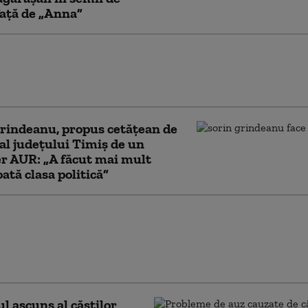
față de „Anna”
at din Hunedoara și-a
at copilul de 2 ani și a
at că îl omoară
rindeanu, propus cetățean de
al județului Timiș de un
er AUR: „A făcut mai mult
oată clasa politică”
t grav pe A1, în Timiș.
șini, un TIR și o
tformă cu trei
isme s-au ciocnit
ul ascuns al căștilor