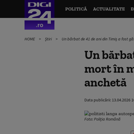
POLITICĂ
ACTUALITATE
E
HOME
Știri
Un bărbat de 41 de ani din Timiș a fost gă
Un bărbat
mort în m
anchetă
Data publicării:
13.04.2026 1
Foto: Poliția Română