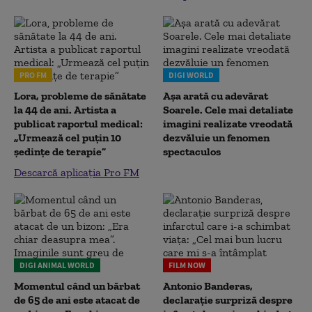
PRO FM
DIGI WORLD
Lora, probleme de sănătate
Așa arată cu adevărat
la 44 de ani. Artista a
Soarele. Cele mai detaliate
publicat raportul medical:
imagini realizate vreodată
„Urmează cel puțin 10
dezvăluie un fenomen
ședințe de terapie”
spectaculos
Descarcă aplicația Pro FM
DIGI ANIMAL WORLD
FILM NOW
Momentul când un bărbat
Antonio Banderas,
de 65 de ani este atacat de
declarație surpriză despre