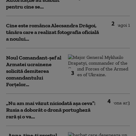
pentru cine se...
2
Cine este românca Alecsandra Drăgoi,
tânăra care a realizat fotografia oficială
a noului...
Noul Comandant-șef al
Armatei ucrainene
solicită demiterea
3
comandantului
Forțelor...
4
„Nu am mai văzut niciodată așa ceva”:
Rusia a doborât o dronă portugheză
rară și o va...
„Anna, ţine-ţi prostul