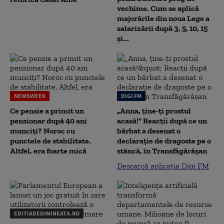
vechime. Cum se aplică
majorările din noua Lege a
salarizării după 3, 5, 10, 15
și...
NEWSWEEK
DIGI FM
Ce pensie a primit un
„Anna, ţine-ţi prostul
pensionar după 40 ani
acasă!" Reacţii după ce un
munciți? Noroc cu
bărbat a desenat o
punctele de stabilitate.
declaraţie de dragoste pe o
Altfel, era foarte mică
stâncă, în Transfăgărăşan
Descarcă aplicația Digi FM
EDITIADEDIMINEATA.RO