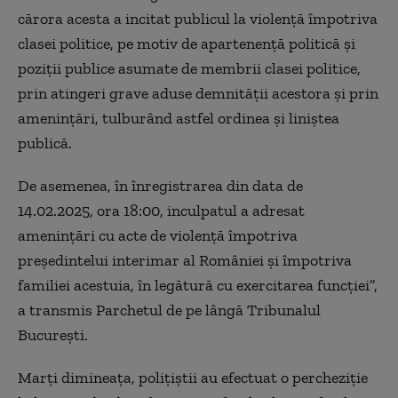
cărora acesta a incitat publicul la violenţă împotriva
clasei politice, pe motiv de apartenenţă politică şi
poziţii publice asumate de membrii clasei politice,
prin atingeri grave aduse demnităţii acestora şi prin
ameninţări, tulburând astfel ordinea şi liniştea
publică.
De asemenea, în înregistrarea din data de
14.02.2025, ora 18:00, inculpatul a adresat
ameninţări cu acte de violenţă împotriva
preşedintelui interimar al României şi împotriva
familiei acestuia, în legătură cu exercitarea funcţiei”,
a transmis Parchetul de pe lângă Tribunalul
Bucureşti.
Marţi dimineaţa, poliţiştii au efectuat o percheziţie