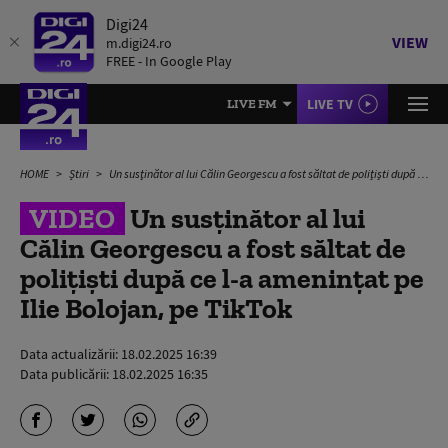
Digi24
VIEW
m.digi24.ro
FREE - In Google Play
LIVE TV
LIVE FM
HOME
Știri
Un susţinător al lui Călin Georgescu a fost săltat de polițiști după ce l-a ameninţat pe Ilie Bolojan, pe TikTok
VIDEO
Un susţinător al lui
Călin Georgescu a fost săltat de
polițiști după ce l-a ameninţat pe
Ilie Bolojan, pe TikTok
Data actualizării:
18.02.2025 16:39
Data publicării:
18.02.2025 16:35