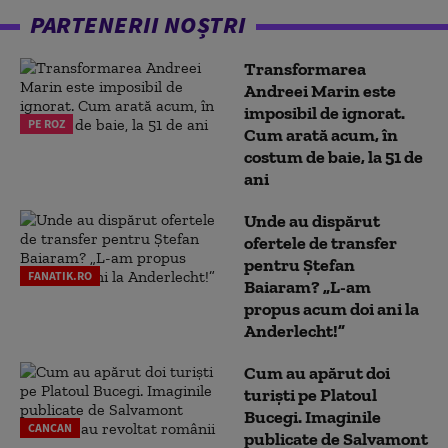
PARTENERII NOȘTRI
Transformarea
Andreei Marin este
imposibil de ignorat.
PE ROZ
Cum arată acum, în
costum de baie, la 51 de
ani
Unde au dispărut
ofertele de transfer
pentru Ștefan
FANATIK.RO
Baiaram? „L-am
propus acum doi ani la
Anderlecht!”
Cum au apărut doi
turiști pe Platoul
Bucegi. Imaginile
CANCAN
publicate de Salvamont