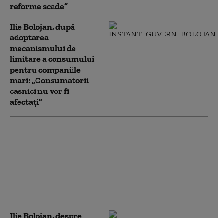
reforme scade”
Ilie Bolojan, după
adoptarea
mecanismului de
limitare a consumului
pentru companiile
mari: „Consumatorii
casnici nu vor fi
afectați”
Începe procesul lui
Călin Georgescu,
acuzat de tentativă de
lovitură de stat.
Instanța supremă
menține decizia CAB
Ilie Bolojan, despre