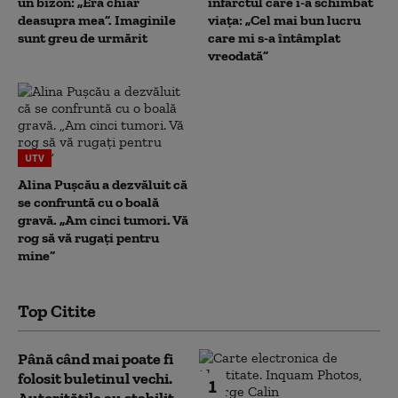
un bizon: „Era chiar
infarctul care i-a schimbat
deasupra mea”. Imaginile
viața: „Cel mai bun lucru
sunt greu de urmărit
care mi s-a întâmplat
vreodată”
UTV
Alina Pușcău a dezvăluit că
se confruntă cu o boală
gravă. „Am cinci tumori. Vă
rog să vă rugați pentru
mine”
Top Citite
Până când mai poate fi
folosit buletinul vechi.
1
Autoritățile au stabilit