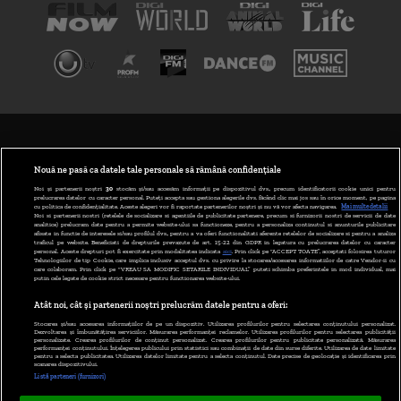
TERMENI ȘI CONDIȚII
POLITICA DE CONFIDENȚIALITATE
Nouă ne pasă ca datele tale personale să rămână confidențiale
Noi și partenerii noștri
30
stocăm și/sau accesăm informații pe dispozitivul dvs., precum identificatorii cookie unici pentru
prelucrarea datelor cu caracter personal. Puteți accepta sau gestiona alegerile dvs. făcând clic mai jos sau în orice moment, pe pagina
ABONARE DIGI TV
cu politica de confidențialitate. Aceste alegeri vor fi raportate partenerilor noștri și nu vă vor afecta navigarea.
Mai multe detalii
Noi si partenerii nostri (retelele de socializare si agentiile de publicitate partenere, precum si furnizorii nostri de servicii de date
analitice) prelucram date pentru a permite website-ului sa functioneze, pentru a personaliza continutul si anunturile publicitare
GESTIONAȚI PREFERINȚELE
afisate in functie de interesele si/sau profilul dvs., pentru a va oferi functionalitati aferente retelelor de socializare si pentru a analiza
traficul pe website. Beneficiati de drepturile prevazute de art. 15-22 din GDPR in legatura cu prelucrarea datelor cu caracter
personal. Aceste drepturi pot fi exercitate prin modalitatea indicata
aici
. Prin click pe “ACCEPT TOATE”, acceptati folosirea tuturor
CODUL DIGI24
Tehnologiilor de tip Cookie, care implica inclusiv acceptul dvs. cu privire la stocarea/accesarea informatiilor de catre Vendor-ii cu
care colaboram. Prin click pe “VREAU SA MODIFIC SETARILE INDIVIDUAL” puteti schimba preferintele in mod individual, mai
putin cele legate de cookie strict necesare pentru functionarea website-ului.
CAMERE WEB
Atât noi, cât și partenerii noștri prelucrăm datele pentru a oferi:
CONTACT/INFO
Stocarea și/sau accesarea informațiilor de pe un dispozitiv. Utilizarea profilurilor pentru selectarea conținutului personalizat.
Dezvoltarea și îmbunătățirea serviciilor. Măsurarea performanței reclamelor. Utilizarea profilurilor pentru selectarea publicității
personalizate. Crearea profilurilor de conținut personalizat. Crearea profilurilor pentru publicitate personalizată. Măsurarea
performanței conținutului. Înțelegerea publicului prin statistici sau combinații de date din surse diferite. Utilizarea de date limitate
pentru a selecta publicitatea. Utilizarea datelor limitate pentru a selecta conținutul. Date precise de geolocație și identificarea prin
VERSIUNE DESKTOP
scanarea dispozitivului.
Listă parteneri (furnizori)