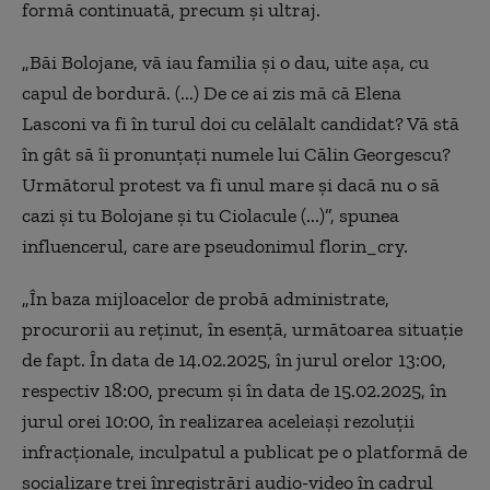
formă continuată, precum şi ultraj.
„Băi Bolojane, vă iau familia şi o dau, uite aşa, cu
capul de bordură. (...) De ce ai zis mă că Elena
Lasconi va fi în turul doi cu celălalt candidat? Vă stă
în gât să îi pronunţaţi numele lui Călin Georgescu?
Următorul protest va fi unul mare şi dacă nu o să
cazi şi tu Bolojane şi tu Ciolacule (...)”, spunea
influencerul, care are pseudonimul florin_cry.
„În baza mijloacelor de probă administrate,
procurorii au reţinut, în esenţă, următoarea situaţie
de fapt. În data de 14.02.2025, în jurul orelor 13:00,
respectiv 18:00, precum şi în data de 15.02.2025, în
jurul orei 10:00, în realizarea aceleiaşi rezoluţii
infracţionale, inculpatul a publicat pe o platformă de
socializare trei înregistrări audio-video în cadrul