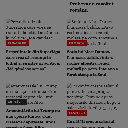
Prahova au revoltat
românii
FANATIK.RO
FILM NOW
Președintele din SuperLiga
Soția lui Matt Damon,
care vrea să renunțe la
frumoasa balului într-o
fotbal și să intre în politică:
rochie albastru regal,
„Mă gândesc serios”
mulată pe corp. Luciana a
furat atenția la Seul
ADEVĂRUL
Amenințările lui Trump nu
PLAYTECH
mai sperie lumea. Cum
Cu cât îți crește salariul
tratează capitalele lumii
pentru fiecare prag de
retorica Casei Albe