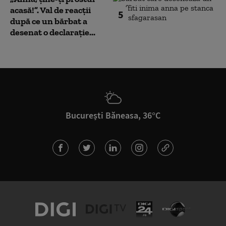
acasă!”. Val de reacții
5
după ce un bărbat a
desenat o declarație...
București Băneasa, 36°C