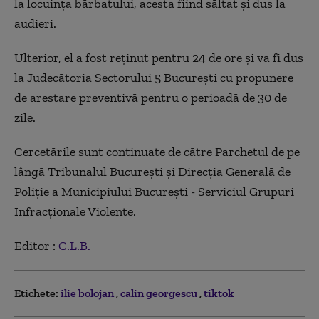
la locuinţa bărbatului, acesta fiind săltat şi dus la
audieri.
Ulterior, el a fost reţinut pentru 24 de ore şi va fi dus
la Judecătoria Sectorului 5 Bucureşti cu propunere
de arestare preventivă pentru o perioadă de 30 de
zile.
Cercetările sunt continuate de către Parchetul de pe
lângă Tribunalul Bucureşti şi Direcţia Generală de
Poliţie a Municipiului Bucureşti - Serviciul Grupuri
Infracţionale Violente.
Editor :
C.L.B.
Etichete:
ilie bolojan
calin georgescu
tiktok