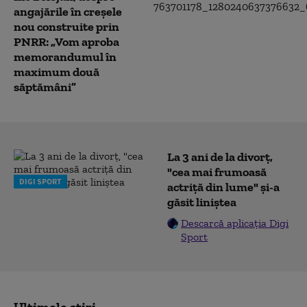
angajările în creșele
nou construite prin
PNRR: „Vom aproba
memorandumul în
maximum două
săptămâni”
La 3 ani de la divorț,
"cea mai frumoasă
DIGI SPORT
actriță din lume" și-a
găsit liniștea
Descarcă aplicația Digi
Sport
Ultimele știri