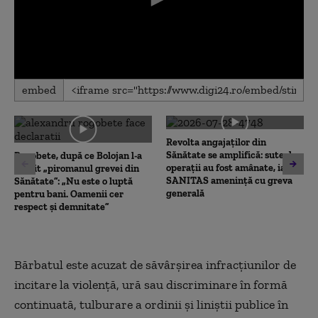
0
embed
seconds
of
0
seconds
Revolta angajaților din
Sănătate se amplifică: sute de
Rogobete, după ce Bolojan l-a
operații au fost amânate, iar
numit „piromanul grevei din
SANITAS amenință cu greva
Sănătate”: „Nu este o luptă
generală
pentru bani. Oamenii cer
respect și demnitate”
Bărbatul este acuzat de săvârşirea infracţiunilor de
incitare la violenţă, ură sau discriminare în formă
continuată, tulburare a ordinii şi liniştii publice în