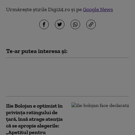
Urmărește știrile Digi24.ro și pe
Google News
Te-ar putea interesa și:
Ce spune Ilie Bolojan despre
publicarea declarației de
avere a partenerei sale de
viață
Ilie Bolojan e optimist în
privința ratingului de
țară, însă atrage atenția
că se apropie alegerile:
„Apetitul pentru