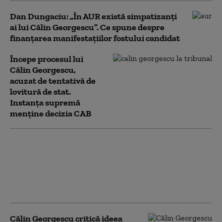
Dan Dungaciu: „În AUR există simpatizanți
ai lui Călin Georgescu”. Ce spune despre
finanțarea manifestațiilor fostului candidat
Începe procesul lui
Călin Georgescu,
acuzat de tentativă de
lovitură de stat.
Instanța supremă
menține decizia CAB
Călin Georgescu, la ÎCCJ.
Instanța supremă a amânat
pronunțarea în dosarul privind
acțiunile împotriva ordinii
constituționale
Călin Georgescu critică ideea