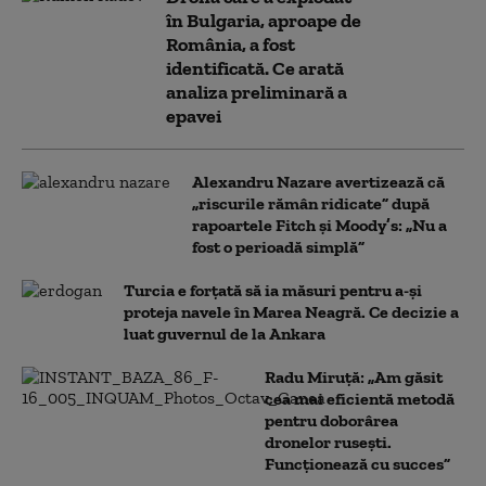
în Bulgaria, aproape de
România, a fost
identificată. Ce arată
analiza preliminară a
epavei
Alexandru Nazare avertizează că
„riscurile rămân ridicate” după
rapoartele Fitch și Moody’s: „Nu a
fost o perioadă simplă”
Turcia e forțată să ia măsuri pentru a-și
proteja navele în Marea Neagră. Ce decizie a
luat guvernul de la Ankara
Radu Miruță: „Am găsit
cea mai eficientă metodă
pentru doborârea
dronelor rusești.
Funcționează cu succes”