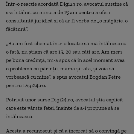
Într-o reacție acordată Digi24.ro, avocatul susține că
s-a întâlnit cu minora de 15 ani pentru a oferi
consultanță juridică și că ar fi vorba de „o măgărie, o
făcătură”.
„Eu am fost chemat într-o locație să mă întâlnesc cu
o fată, nu știam că are 15, 20 sau câți are. Am mers
pe buna credință, mi-a spus că în acel moment avea
o problemă cu părinții, mama și tata, și voia să
vorbească cu mine”, a spus avocatul Bogdan Petre
pentru Digi24.ro.
Potrivit unor surse Digi24.ro, avocatul știa explicit
care este vârsta fetei, înainte de a-i propune să se
întâlnească.
Acesta a recunoscut și că a încercat să o convingă pe