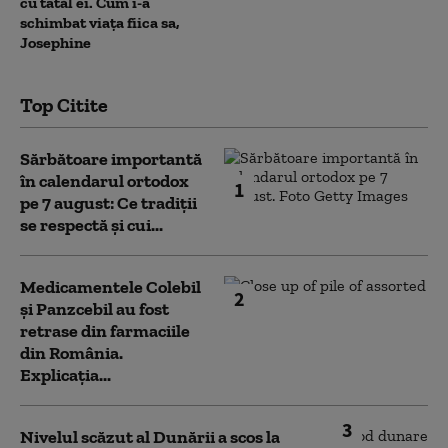
cu tatăl ei. Cum i-a
schimbat viața fiica sa,
Josephine
Top Citite
Sărbătoare importantă
în calendarul ortodox
1
pe 7 august: Ce tradiții
se respectă și cui...
Medicamentele Colebil
2
și Panzcebil au fost
retrase din farmaciile
din România.
Explicația...
3
Nivelul scăzut al Dunării a scos la