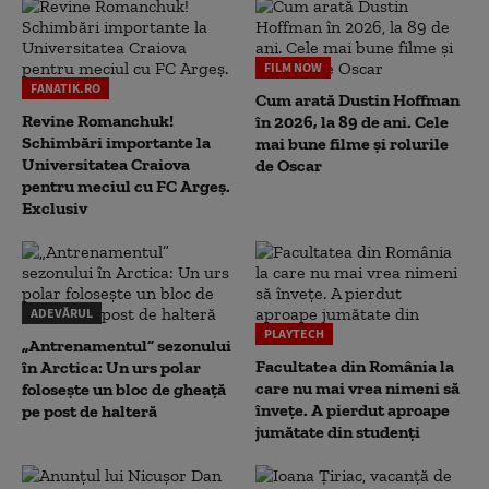
FILM NOW
FANATIK.RO
Cum arată Dustin Hoffman
Revine Romanchuk!
în 2026, la 89 de ani. Cele
Schimbări importante la
mai bune filme și rolurile
Universitatea Craiova
de Oscar
pentru meciul cu FC Argeş.
Exclusiv
ADEVĂRUL
PLAYTECH
„Antrenamentul” sezonului
Facultatea din România la
în Arctica: Un urs polar
care nu mai vrea nimeni să
folosește un bloc de gheață
înveţe. A pierdut aproape
pe post de halteră
jumătate din studenţi