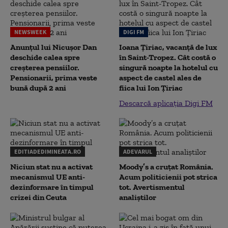
NEWSWEEK
DIGI FM
Anunțul lui Nicușor Dan
Ioana Țiriac, vacanță de lux
deschide calea spre
în Saint-Tropez. Cât costă o
creșterea pensiilor.
singură noapte la hotelul cu
Pensionarii, prima veste
aspect de castel ales de
bună după 2 ani
fiica lui Ion Țiriac
Descarcă aplicația Digi FM
EDITIADEDIMINEATA.RO
ADEVARUL
Niciun stat nu a activat
Moody’s a cruțat România.
mecanismul UE anti-
Acum politicienii pot strica
dezinformare în timpul
tot. Avertismentul
crizei din Ceuta
analiștilor