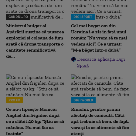
GANDUL.RO
DIGI SPORT
Ministrul bulgar al
Cel mai bogat om din
Apărării susține că puterea
Ucraina i-a zis în față unui
exploziei și coloana de fum
român: ”Nu vrem să te mai
arată că drona transporta o
vedem aici”. Ce a urmat:
cantitate semnificativă
”M-a băgat într-o dubă”
de...
Descarcă aplicația Digi
Sport
PRO FM
DIGI WORLD
Ce nu-i lipsește Monicăi
Rinichii, printre primii
Anghel din frigider, după
afectați de caniculă. Câtă
ce a slăbit 40 kg: “Știu ce să
apă trebuie să bem, de fapt,
mănânc. Nu mai fac ca
vara și la ce alimente să fim
înainte”
atenți