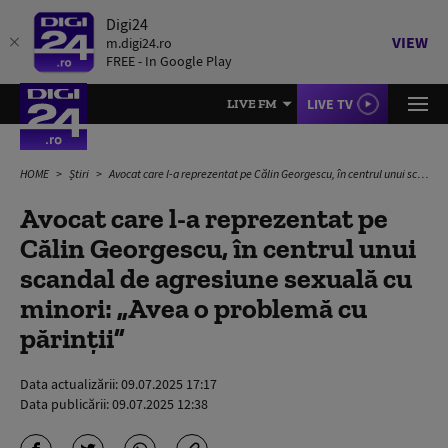
Digi24
VIEW
m.digi24.ro
FREE - In Google Play
LIVE TV
LIVE FM
HOME
Știri
Avocat care l-a reprezentat pe Călin Georgescu, în centrul unui scandal de agresiune sexuală cu minori: „Avea o problemă cu părinții”
Avocat care l-a reprezentat pe
Călin Georgescu, în centrul unui
scandal de agresiune sexuală cu
minori: „Avea o problemă cu
părinții”
Data actualizării:
09.07.2025 17:17
Data publicării:
09.07.2025 12:38