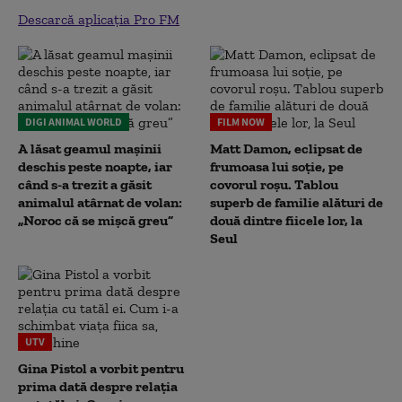
Descarcă aplicația Pro FM
DIGI ANIMAL WORLD
FILM NOW
A lăsat geamul mașinii
Matt Damon, eclipsat de
deschis peste noapte, iar
frumoasa lui soție, pe
când s-a trezit a găsit
covorul roșu. Tablou
animalul atârnat de volan:
superb de familie alături de
„Noroc că se mișcă greu”
două dintre fiicele lor, la
Seul
UTV
Gina Pistol a vorbit pentru
prima dată despre relația