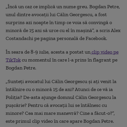
„Încă un caz ce implică un nume greu. Bogdan Petre,
unul dintre avocații lui Călin Georgescu, a fost
surprins azi noapte în timp ce voia să convingă o
minoră de 15 ani să urce cu el în mașină”, a scris Alex
Costandachi pe pagina personală de Facebook.
În seara de 8-9 iulie, acesta a postat un
clip video pe
TikTok
cu momentul în care l-a prins în flagrant pe
Bogdan Petre.
„Sunteți avocatul lui Călin Georgescu și ați venit la
întâlnire cu o minoră 15 de ani? Atunci de ce vă ia
Poliția? De-asta ajunge domnul Călin Georgescu la
pușcărie? Pentru că avocații lui se întâlnesc cu
minore? Cea mai mare manevră? Cine a făcut-o?”,
este primul clip video în care apare Bogdan Petre.