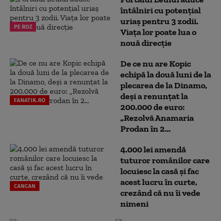
întâlniri cu potențial
uriaș pentru 3 zodii.
PE ROZ
Viața lor poate lua o
nouă direcție
De ce nu are Kopic
echipă la două luni de la
plecarea de la Dinamo,
deși a renunțat la
FANATIK.RO
200.000 de euro:
„Rezolvă Anamaria
Prodan în 2...
4.000 lei amendă
tuturor românilor care
locuiesc la casă și fac
acest lucru în curte,
CANCAN
crezând că nu îi vede
nimeni