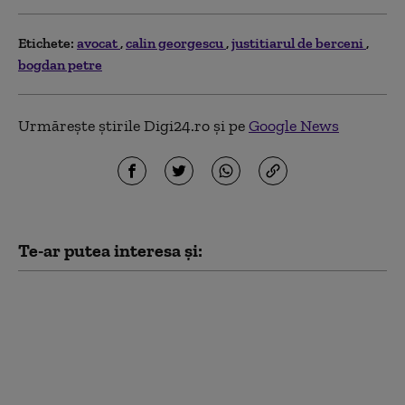
Etichete:
avocat
calin georgescu
justitiarul de berceni
bogdan petre
Urmărește știrile Digi24.ro și pe
Google News
Te-ar putea interesa și:
Todd Blanche, fostul
avocat al lui Trump,
confirmat procuror
general al SUA. Vot la
limită în Senat