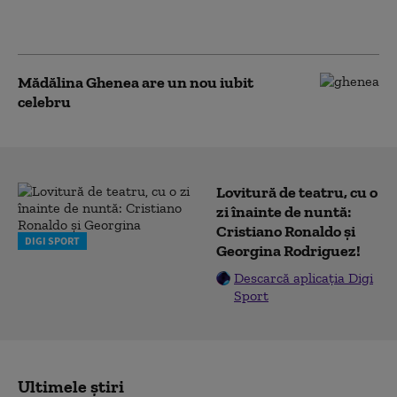
Hoții i-au furat o geantă cu
bijuterii scumpe
Mădălina Ghenea are un nou iubit
celebru
Lovitură de teatru, cu o
zi înainte de nuntă:
Cristiano Ronaldo și
DIGI SPORT
Georgina Rodriguez!
Descarcă aplicația Digi
Sport
Ultimele știri