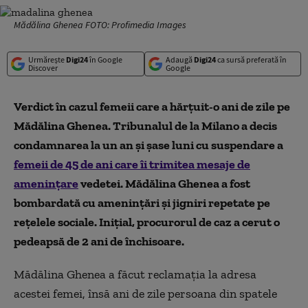
Mădălina Ghenea FOTO: Profimedia Images
Urmărește
Digi24
în Google
Adaugă
Digi24
ca sursă preferată în
Discover
Google
Verdict în cazul femeii care a hărțuit-o ani de zile pe
Mădălina Ghenea. Tribunalul de la Milano a decis
condamnarea la un an și șase luni cu suspendare a
femeii de 45 de ani care îi trimitea mesaje de
amenințare
vedetei. Mădălina Ghenea a fost
bombardată cu amenințări și jigniri repetate pe
rețelele sociale. Inițial, procurorul de caz a cerut o
pedeapsă de 2 ani de închisoare.
Mădălina Ghenea a făcut reclamația la adresa
acestei femei, însă ani de zile persoana din spatele