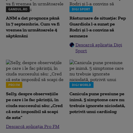
GANDUL.RO
DIGI SPORT
ANM a dat prognoza până
Răsturnare de situație: Pep
în 7 septembrie. Cum va fi
Guardiola l-a sunat pe
vremea în următoarele 4
Rodri și l-a convins să
săptămâni
semneze
Descarcă aplicația Digi
Sport
PRO FM
DIGI WORLD
Selly, despre observațiile
Canicula pune presiune pe
pe care i le fac părinții, în
inimă. 5 simptome care nu
ciuda succesului său: „Cred
trebuie ignorate niciodată,
că este imposibil să scapi
potrivit unui cardiolog
de asta”
Descarcă aplicația Pro FM