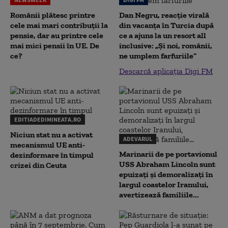
Românii plătesc printre
Dan Negru, reacție virală
cele mai mari contribuții la
din vacanța în Turcia după
pensie, dar au printre cele
ce a ajuns la un resort all
mai mici pensii în UE. De
inclusive: „Și noi, românii,
ce?
ne umplem farfuriile”
Descarcă aplicația Digi FM
EDITIADEDIMINEATA.RO
Niciun stat nu a activat
ADEVARUL
mecanismul UE anti-
Marinarii de pe portavionul
dezinformare în timpul
USS Abraham Lincoln sunt
crizei din Ceuta
epuizați și demoralizați în
largul coastelor Iranului,
avertizează familiile...