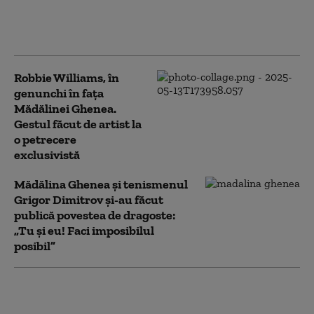
de zile de o româncă pe rețelele
sociale. Actrița cere despăgubiri
de 5 milioane de euro
Robbie Williams, în
genunchi în fața
Mădălinei Ghenea.
Gestul făcut de artist la
o petrecere
exclusivistă
Mădălina Ghenea și tenismenul
Grigor Dimitrov și-au făcut
publică povestea de dragoste:
„Tu și eu! Faci imposibilul
posibil”
Mădălina Ghenea a fost jefuită
într-un aeroport din Roma.