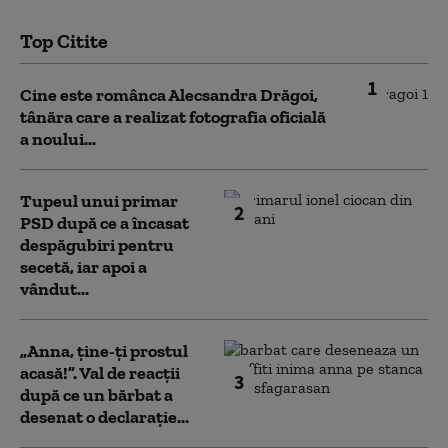
Top Citite
1
Cine este românca Alecsandra Drăgoi,
tânăra care a realizat fotografia oficială
a noului...
Tupeul unui primar
2
PSD după ce a încasat
despăgubiri pentru
secetă, iar apoi a
vândut...
„Anna, ţine-ţi prostul
acasă!”. Val de reacții
3
după ce un bărbat a
desenat o declarație...