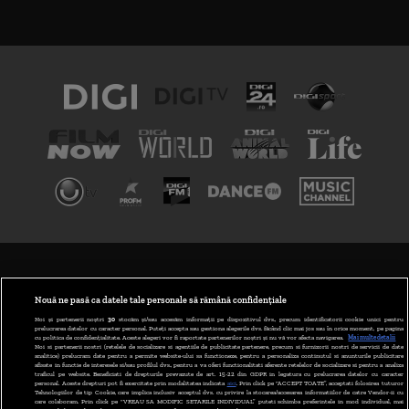
TERMENI ȘI CONDIȚII
POLITICA DE CONFIDENȚIALITATE
Nouă ne pasă ca datele tale personale să rămână confidențiale
Noi și partenerii noștri
30
stocăm și/sau accesăm informații pe dispozitivul dvs., precum identificatorii cookie unici pentru
prelucrarea datelor cu caracter personal. Puteți accepta sau gestiona alegerile dvs. făcând clic mai jos sau în orice moment, pe pagina
ABONARE DIGI TV
cu politica de confidențialitate. Aceste alegeri vor fi raportate partenerilor noștri și nu vă vor afecta navigarea.
Mai multe detalii
Noi si partenerii nostri (retelele de socializare si agentiile de publicitate partenere, precum si furnizorii nostri de servicii de date
analitice) prelucram date pentru a permite website-ului sa functioneze, pentru a personaliza continutul si anunturile publicitare
GESTIONAȚI PREFERINȚELE
afisate in functie de interesele si/sau profilul dvs., pentru a va oferi functionalitati aferente retelelor de socializare si pentru a analiza
traficul pe website. Beneficiati de drepturile prevazute de art. 15-22 din GDPR in legatura cu prelucrarea datelor cu caracter
personal. Aceste drepturi pot fi exercitate prin modalitatea indicata
aici
. Prin click pe “ACCEPT TOATE”, acceptati folosirea tuturor
CODUL DIGI24
Tehnologiilor de tip Cookie, care implica inclusiv acceptul dvs. cu privire la stocarea/accesarea informatiilor de catre Vendor-ii cu
care colaboram. Prin click pe “VREAU SA MODIFIC SETARILE INDIVIDUAL” puteti schimba preferintele in mod individual, mai