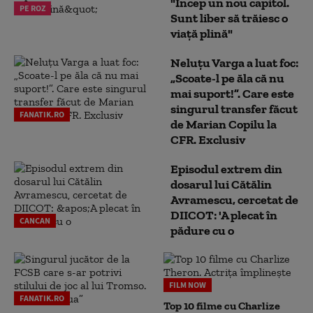
"Încep un nou capitol.
PE ROZ
Sunt liber să trăiesc o
viață plină"
Neluțu Varga a luat foc:
„Scoate-l pe ăla că nu
mai suport!”. Care este
singurul transfer făcut
FANATIK.RO
de Marian Copilu la
CFR. Exclusiv
Episodul extrem din
dosarul lui Cătălin
Avramescu, cercetat de
DIICOT: 'A plecat în
CANCAN
pădure cu o
FILM NOW
FANATIK.RO
Top 10 filme cu Charlize