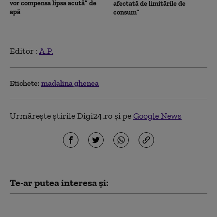
vor compensa lipsa acută” de
afectată de limitările de
apă
consum”
Editor :
A.P.
Etichete:
madalina ghenea
Urmărește știrile Digi24.ro și pe
Google News
Te-ar putea interesa și:
Mădălina Ghenea, hărțuită ani