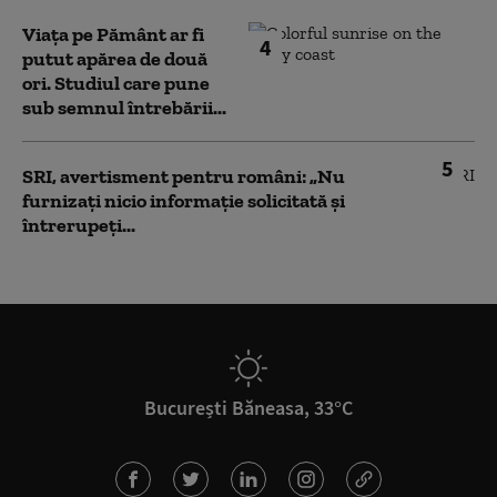
Viața pe Pământ ar fi
4
putut apărea de două
ori. Studiul care pune
sub semnul întrebării...
5
SRI, avertisment pentru români: „Nu
furnizați nicio informație solicitată și
întrerupeți...
București Băneasa, 33°C