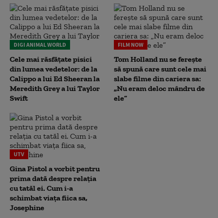
DIGI ANIMAL WORLD
FILM NOW
Cele mai răsfățate pisici
Tom Holland nu se ferește
din lumea vedetelor: de la
să spună care sunt cele mai
Calippo a lui Ed Sheeran la
slabe filme din cariera sa:
Meredith Grey a lui Taylor
„Nu eram deloc mândru de
Swift
ele”
UTV
Gina Pistol a vorbit pentru
prima dată despre relația
cu tatăl ei. Cum i-a
schimbat viața fiica sa,
Josephine