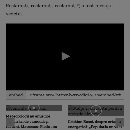
Reclamaţi, reclamaţi, reclamaţi!", a fost mesajul
vedetei.
0
embed
seconds
of
0
seconds
Meteorologii au emis noi
avertizări de caniculă și
Cristian Bușoi, despre criza
furtuni. Mateescu: Ploile „nu
energetică: „Populația nu va fi