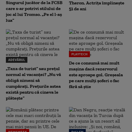
Singurul jucător de la FCSB
Theron. Actrița împlinește
care s-ar potrivi stilului de
51 de ani
joc al lui Tromso. „Pe el l-aș
lua”
PLAYTECH
ADEVĂRUL
De ce consumă mai mult
„Taxa de turist” sau prețul
mașina dacă rezervorul
normal al vacanței? „Nu vă
este aproape gol. Greșeala
obligă nimeni să
pe care mulți șoferi o fac
cumpărați. Prețurile astea
fără să știe
există pentru că cineva le
plătește”
NEWSWEEK
DIGI FM