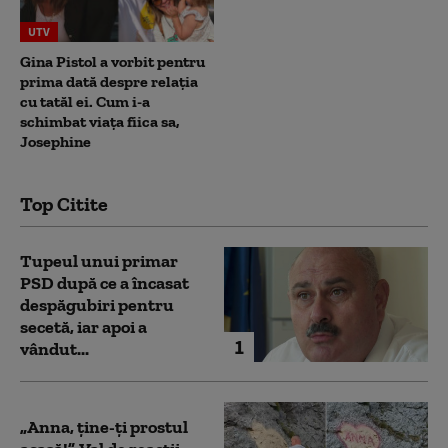
UTV
Gina Pistol a vorbit pentru
prima dată despre relația
cu tatăl ei. Cum i-a
schimbat viața fiica sa,
Josephine
Top Citite
Tupeul unui primar
PSD după ce a încasat
despăgubiri pentru
secetă, iar apoi a
1
vândut...
„Anna, ţine-ţi prostul