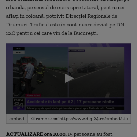
minutes,
14
o bandă, pe sensul de mers spre Litoral, pentru cei
seconds
aflați în coloană, potrivit Direcției Regionale de
Drumuri. Traficul este în continuare deviat pe DN
22C pentru cei care vin de la București.
0
embed
seconds
of
8
ACTUALIZARE ora 10.00.
15 persoane au fost
minutes,