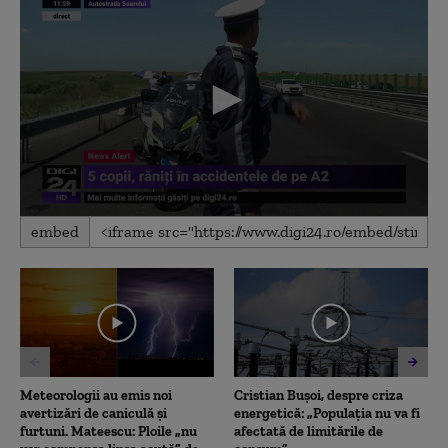
0
embed
seconds
of
1
minute,
56
seconds
Meteorologii au emis noi
Cristian Bușoi, despre criza
avertizări de caniculă și
energetică: „Populația nu va fi
furtuni. Mateescu: Ploile „nu
afectată de limitările de