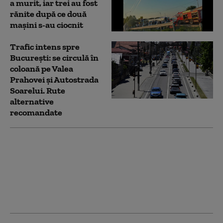
a murit, iar trei au fost
rănite după ce două
maşini s-au ciocnit
Trafic intens spre
București: se circulă în
coloană pe Valea
Prahovei și Autostrada
Soarelui. Rute
alternative
recomandate
Accident grav pe
Autostrada Soarelui:
trei persoane, între
care o fetiță de 2 ani, au
fost rănite. Traficul
este blocat