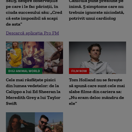
Selly, despre observațiile
Canicula pune presiune pe
pe care i le fac părinții, în
inimă. 5 simptome care nu
ciuda succesului său: „Cred
trebuie ignorate niciodată,
că este imposibil să scapi
potrivit unui cardiolog
de asta”
Descarcă aplicația Pro FM
DIGI ANIMAL WORLD
FILM NOW
Cele mai răsfățate pisici
Tom Holland nu se ferește
din lumea vedetelor: de la
să spună care sunt cele mai
Calippo a lui Ed Sheeran la
slabe filme din cariera sa:
Meredith Grey a lui Taylor
„Nu eram deloc mândru de
Swift
ele”