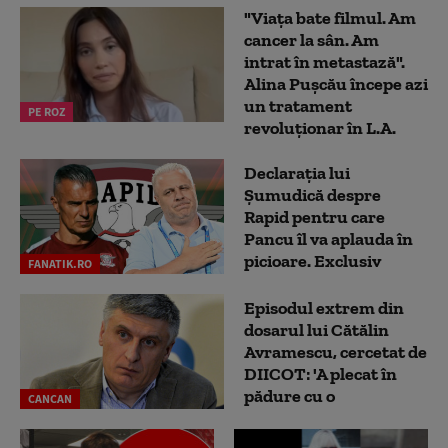
"Viața bate filmul. Am
cancer la sân. Am
intrat în metastază".
Alina Pușcău începe azi
un tratament
PE ROZ
revoluționar în L.A.
Declarația lui
Șumudică despre
Rapid pentru care
Pancu îl va aplauda în
picioare. Exclusiv
FANATIK.RO
Episodul extrem din
dosarul lui Cătălin
Avramescu, cercetat de
DIICOT: 'A plecat în
pădure cu o
CANCAN