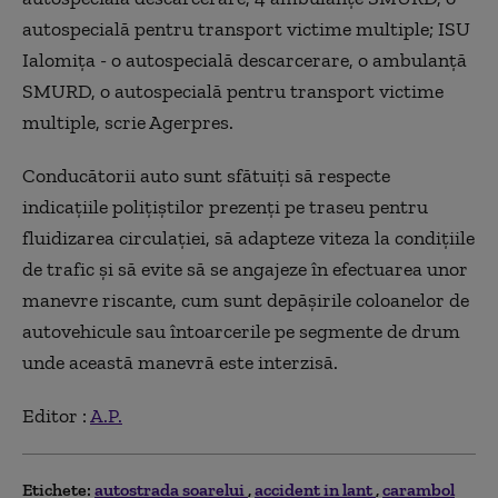
autospecială pentru transport victime multiple; ISU
Ialomiţa - o autospecială descarcerare, o ambulanţă
SMURD, o autospecială pentru transport victime
multiple, scrie Agerpres.
Conducătorii auto sunt sfătuiţi să respecte
indicaţiile poliţiştilor prezenţi pe traseu pentru
fluidizarea circulaţiei, să adapteze viteza la condiţiile
de trafic şi să evite să se angajeze în efectuarea unor
manevre riscante, cum sunt depăşirile coloanelor de
autovehicule sau întoarcerile pe segmente de drum
unde această manevră este interzisă.
Editor :
A.P.
Etichete:
autostrada soarelui
accident in lant
carambol