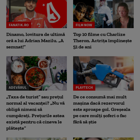
FANATIK.RO
FILM NOW
Dinamo, lovitura de ultimă
Top 10 filme cu Charlize
oră a lui Adrian Mazilu. „A
Theron. Actrița împlinește
semnat!”
51 de ani
ADEVĂRUL
PLAYTECH
„Taxa de turist” sau prețul
De ce consumă mai mult
normal al vacanței? „Nu vă
mașina dacă rezervorul
obligă nimeni să
este aproape gol. Greșeala
cumpărați. Prețurile astea
pe care mulți șoferi o fac
există pentru că cineva le
fără să știe
plătește”