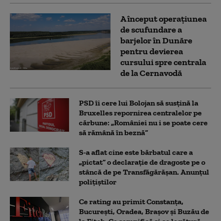
A început operațiunea
de scufundare a
barjelor în Dunăre
pentru devierea
cursului spre centrala
de la Cernavodă
PSD îi cere lui Bolojan să susțină la
Bruxelles repornirea centralelor pe
cărbune: „României nu i se poate cere
să rămână în beznă”
S-a aflat cine este bărbatul care a
„pictat” o declarație de dragoste pe o
stâncă de pe Transfăgărășan. Anunțul
polițiștilor
Ce rating au primit Constanța,
București, Oradea, Brașov și Buzău de