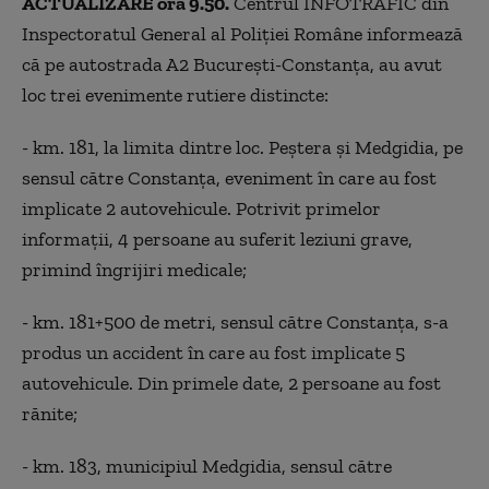
ACTUALIZARE ora 9.50.
Centrul INFOTRAFIC din
Inspectoratul General al Poliției Române informează
că pe autostrada A2 București-Constanța, au avut
loc trei evenimente rutiere distincte:
- km. 181, la limita dintre loc. Peștera și Medgidia, pe
sensul către Constanța, eveniment în care au fost
implicate 2 autovehicule. Potrivit primelor
informații, 4 persoane au suferit leziuni grave,
primind îngrijiri medicale;
- km. 181+500 de metri, sensul către Constanța, s-a
produs un accident în care au fost implicate 5
autovehicule. Din primele date, 2 persoane au fost
rănite;
- km. 183, municipiul Medgidia, sensul către