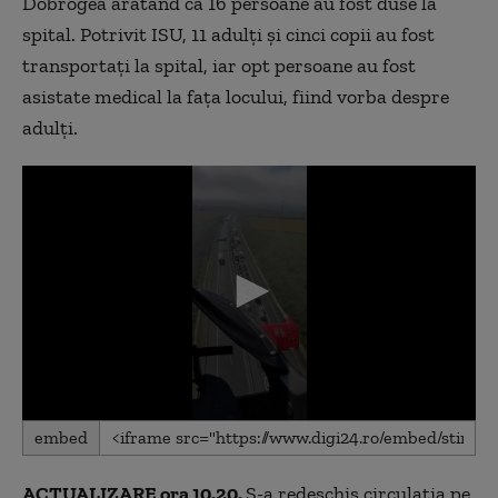
Dobrogea arătând că 16 persoane au fost duse la
spital. Potrivit ISU, 11 adulţi şi cinci copii au fost
transportaţi la spital, iar opt persoane au fost
asistate medical la faţa locului, fiind vorba despre
adulţi.
0
embed
seconds
of
4
ACTUALIZARE ora 10.20.
S-a redeschis circulația pe