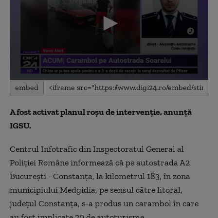
0
embed
seconds
of
2
A fost activat planul roşu de intervenţie, anunță
minutes,
27
IGSU.
seconds
Centrul Infotrafic din Inspectoratul General al
Poliţiei Române informează că pe autostrada A2
Bucureşti - Constanţa, la kilometrul 183, în zona
municipiului Medgidia, pe sensul către litoral,
judeţul Constanţa, s-a produs un carambol în care
au fost implicate 20 de autoturisme.