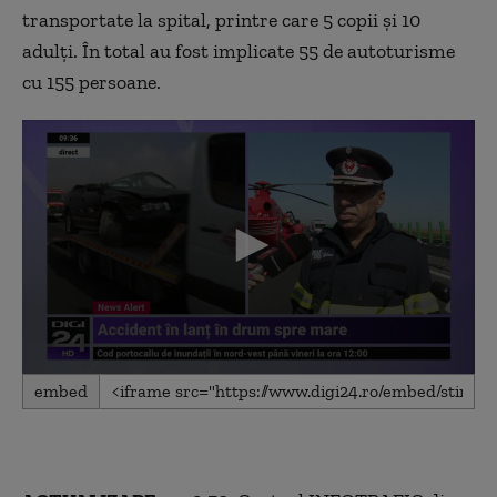
11
transportate la spital, printre care 5 copii și 10
seconds
adulți. În total au fost implicate 55 de autoturisme
cu 155 persoane.
0
embed
seconds
of
3
minutes,
30
seconds