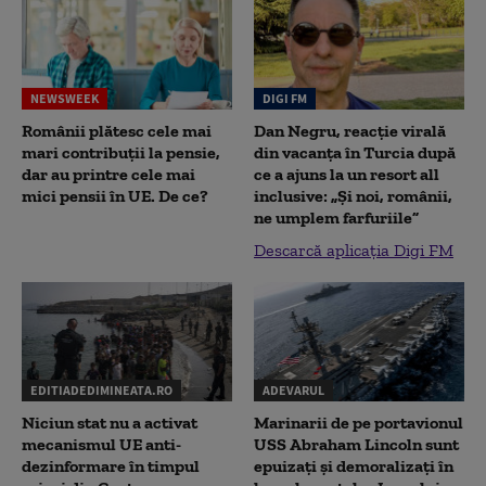
NEWSWEEK
DIGI FM
Românii plătesc cele mai
Dan Negru, reacție virală
mari contribuții la pensie,
din vacanța în Turcia după
dar au printre cele mai
ce a ajuns la un resort all
mici pensii în UE. De ce?
inclusive: „Și noi, românii,
ne umplem farfuriile”
Descarcă aplicația Digi FM
EDITIADEDIMINEATA.RO
ADEVARUL
Niciun stat nu a activat
Marinarii de pe portavionul
mecanismul UE anti-
USS Abraham Lincoln sunt
dezinformare în timpul
epuizați și demoralizați în