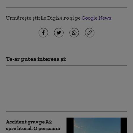
Urmărește știrile Digi24.ro și pe
Google News
Te-ar putea interesa și:
Circulație îngreunată
pe Autostrada Soarelui,
pe drumul către
Litoral, în urma unui
accident
Accident grav pe A2
spre litoral. O persoană