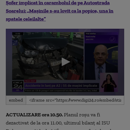
Șofer implicat în carambolul de pe Autostrada
Soarelui: „Mașinile s-au lovit ca la popice, una în
spatele celeilalte”
0
embed
seconds
of
10
ACTUALIZARE ora 10.50.
Planul roşu va fi
minutes,
0
dezactivat de la ora 11.00, ultimul bilanţ al ISU