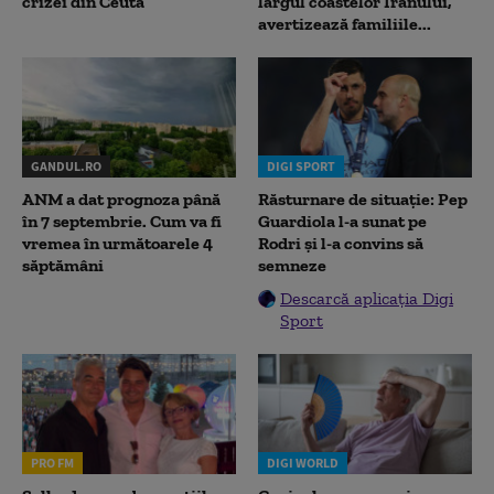
crizei din Ceuta
largul coastelor Iranului,
avertizează familiile...
GANDUL.RO
DIGI SPORT
ANM a dat prognoza până
Răsturnare de situație: Pep
în 7 septembrie. Cum va fi
Guardiola l-a sunat pe
vremea în următoarele 4
Rodri și l-a convins să
săptămâni
semneze
Descarcă aplicația Digi
Sport
PRO FM
DIGI WORLD