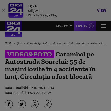
Digi24
VIEW
m.digi24.ro
FREE - In Google Play
LIVE TV
LIVE FM
HOME
Știri
Carambol pe Autostrada Soarelui: 55 de mașini lovite în 4 accidente în lanț. Circulația a fost blocată
VIDEO&FOTO
Carambol pe
Autostrada Soarelui: 55 de
mașini lovite în 4 accidente în
lanț. Circulația a fost blocată
Data actualizării:
16.07.2021 13:43
Data publicării:
16.07.2021 08:24