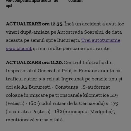
vor compensa lipsa acută” de
consum”
apă
ACTUALIZARE ora 12.35.
Încă un accident a avut loc
vineri după-amiaza pe Autostrada Soarelui, de data
aceasta pe sensul spre București.
Trei autoturisme
s-au ciocnit
și mai multe persoane sunt rănite.
ACTUALIZARE ora 11.20.
Centrul Infotrafic din
Inspectoratul General al Poliţiei Române anunţă că
traficul rutier s-a reluat îngreunat pe benzile unu şi
doi ale A2 Bucureşti - Constanţa. „S-au format
coloane în mişcare pe tronsoanele kilometrice 149
(Feteşti) - 160 (nodul rutier de la Cernavodă) şi 175
(localitatea Peştera) - 182 (municipiul Medgidia)”,
menţionează sursa citată.