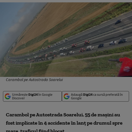
Carambol pe Autostrada Soarelui
Urmărește
Digi24
în Google
Adaugă
Digi24
ca sursă preferată în
Discover
Google
Carambol pe Autostrada Soarelui. 55 de mașini au
fost implicate în 4 accidente în lanț pe drumul spre
mare, traficul fiind blocat.