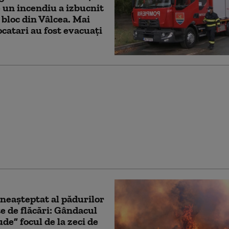
 un incendiu a izbucnit
 bloc din Vâlcea. Mai
ocatari au fost evacuați
 de 2500 de lei pentru
ană care a lăsat
l nesupravegheat, iar
 provocat un incendiu
taţie
 neașteptat al pădurilor
e de flăcări: Gândacul
ude” focul de la zeci de