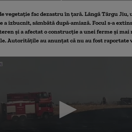
de vegetație fac dezastru în țară. Lângă Târgu Jiu,
 a izbucnit, sâmbătă după-amiază. Focul s-a extin
teren şi a afectat o construcţie a unei ferme şi mai
e. Autorităţile au anunţat că nu au fost raportate 