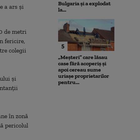
Bulgaria şi a explodat
 a ars şi
la...
0 de metri
 fericire,
5
tre colegii
„Meșteri” care lăsau
case fără acoperiș și
apoi cereau sume
uriașe proprietarilor
ului şi
pentru...
ntanţii
ne în zonă
ă pericolul