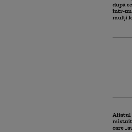
după ce
într-un
mulți l
Amendă
o perso
grătaru
focul a
de vege
Aliatul
mistuit
care „a