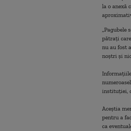
la o anexă 
aproximativ
„Pagubele s
pătraţi care
nu au fost a
noştri şi ni
Informaţiil
numeroaselo
instituţiei,
Aceştia men
pentru a fa
ca eventual