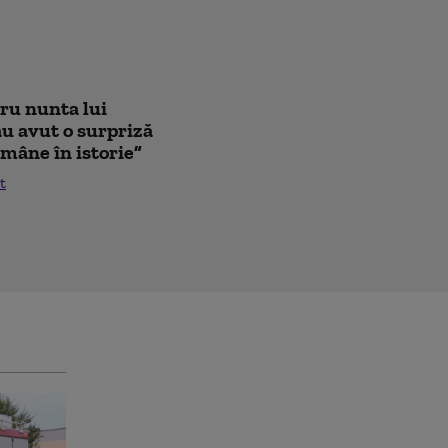
tru nunta lui
au avut o surpriză
mâne în istorie”
t