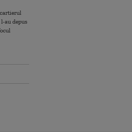
cartierul
e l-au depus
focul