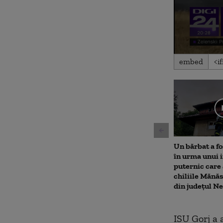
0
embed
seconds
of
52
seconds
Volu
90%
Un bărbat a fo
în urma unui 
puternic care 
chiliile Mănăs
din județul N
ISU Gorj a 