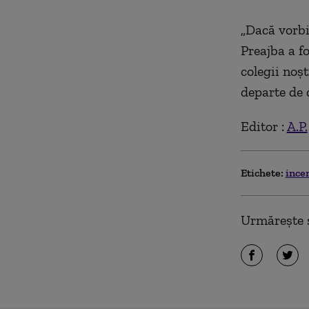
„Dacă vorbi
Preajba a fo
colegii noşt
departe de c
Editor :
A.P.
Etichete:
ince
Urmărește ș