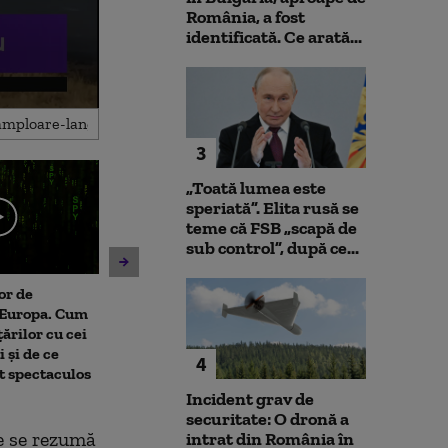
România, a fost
identificată. Ce arată...
3
„Toată lumea este
speriată”. Elita rusă se
teme că FSB „scapă de
sub control”, după ce...
or de
Alexandru Nazare
Când se vor ved
n Europa. Cum
avertizează că „riscurile
scufundării bar
țărilor cu cei
rămân ridicate” după
Dunăre, pentru
 și de ce
rapoartele Fitch și Moody’s:
centralei de l
4
t spectaculos
„Nu a fost o perioadă simplă”
Incident grav de
securitate: O dronă a
le se rezumă
intrat din România în