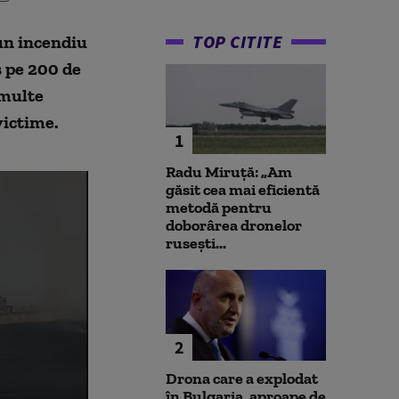
TOP CITITE
 un incendiu
s pe 200 de
 multe
victime.
1
Radu Miruță: „Am
găsit cea mai eficientă
metodă pentru
doborârea dronelor
rusești...
2
Drona care a explodat
în Bulgaria, aproape de