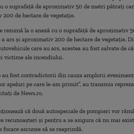
cu o suprafaţă de aproximativ 50 de metri pătraţi care
 200 de hectare de vegetaţie.
e rezumă la o anexă cu o suprafaţă de aproximativ 5
 a ars şi aproximativ 200 de hectare de vegetaţie. Din
utovehicule care au ars, acestea au fost salvate de că
ci victime ale incendiului.
e au fost contradictorii din cauza amplorii eveniment
r apeluri pe care le-am primit”, au transmis repreze
 citați de News.ro.
ţionează că două autospeciale de pompieri vor rămâ
ce recunoaşteri şi pentru a se asigura că nu mai exist
e focare ascunse să se reaprindă.