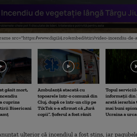
me
st găsit mort,
Ambulanţă atacată cu
Topul serviciil
incendiu
topoarele într-o comună din
informații di
a cuprins
Cluj, după ce într-un clip pe
arată ierarhia 
tirii Bisericani
TikTok s-a afirmat că „fură
mai buni spioni
eamț
copii”. Șoferul a fost rănit
Ucraina a urca
anunţat ulterior că incendiul a fost stins, iar pagube