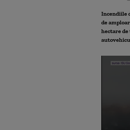
Incendiile 
de amploare
hectare de 
autovehicul