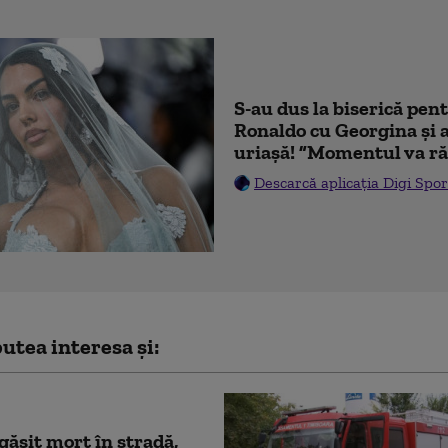
S-au dus la biserică pen
Ronaldo cu Georgina și 
uriașă! ”Momentul va ră
Descarcă aplicația Digi Spor
utea interesa și:
găsit mort în stradă,