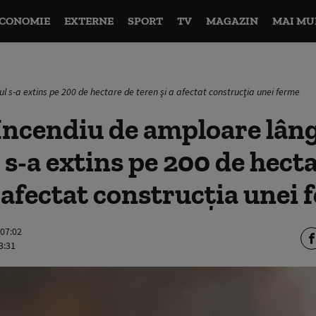
CONOMIE
EXTERNE
SPORT
TV
MAGAZIN
MAI MU
l s-a extins pe 200 de hectare de teren şi a afectat construcţia unei ferme
Incendiu de amploare lân
l s-a extins pe 200 de hect
a afectat construcţia unei
 07:02
3:31