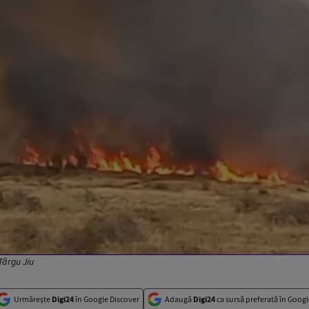
Târgu Jiu
Urmărește
Digi24
în Google Discover
Adaugă
Digi24
ca sursă preferată în Googl