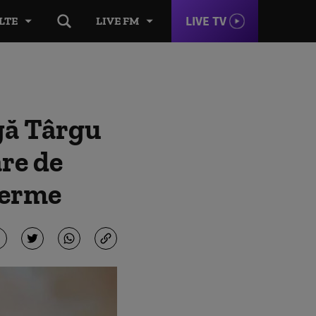
LIVE TV
LTE
LIVE FM
gă Târgu
are de
 ferme