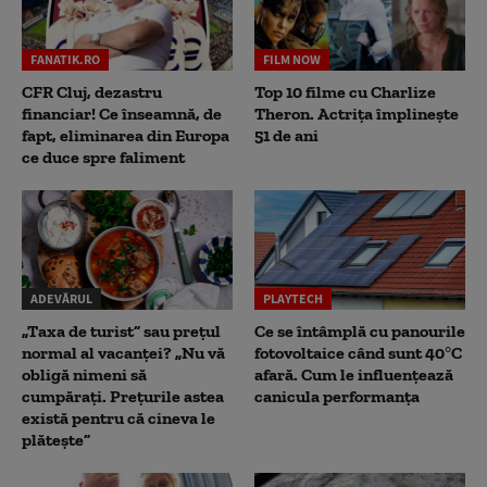
FANATIK.RO
FILM NOW
CFR Cluj, dezastru
Top 10 filme cu Charlize
financiar! Ce înseamnă, de
Theron. Actrița împlinește
fapt, eliminarea din Europa
51 de ani
ce duce spre faliment
ADEVĂRUL
PLAYTECH
„Taxa de turist” sau prețul
Ce se întâmplă cu panourile
normal al vacanței? „Nu vă
fotovoltaice când sunt 40°C
obligă nimeni să
afară. Cum le influențează
cumpărați. Prețurile astea
canicula performanța
există pentru că cineva le
plătește”