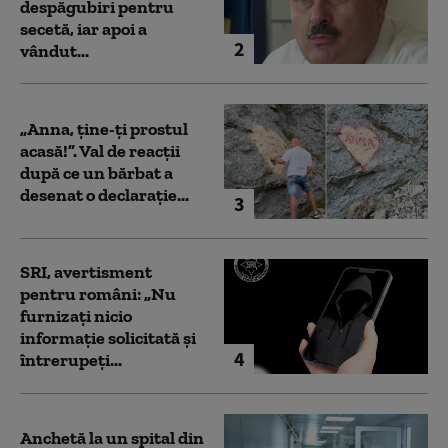
despăgubiri pentru
secetă, iar apoi a
2
vândut...
„Anna, ţine-ţi prostul
acasă!”. Val de reacții
după ce un bărbat a
desenat o declarație...
3
SRI, avertisment
pentru români: „Nu
furnizați nicio
informație solicitată și
4
întrerupeți...
Anchetă la un spital din