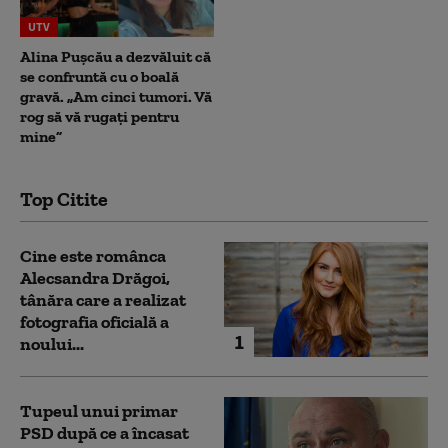
UTV
Alina Pușcău a dezvăluit că
se confruntă cu o boală
gravă. „Am cinci tumori. Vă
rog să vă rugați pentru
mine”
Top Citite
Cine este românca
Alecsandra Drăgoi,
tânăra care a realizat
fotografia oficială a
1
noului...
Tupeul unui primar
PSD după ce a încasat