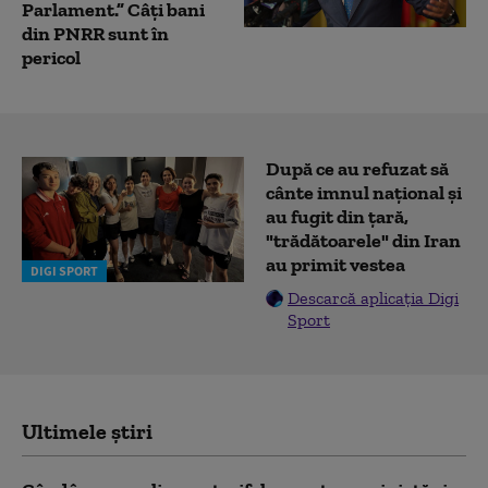
Parlament.” Câți bani
din PNRR sunt în
pericol
După ce au refuzat să
cânte imnul naţional şi
au fugit din ţară,
"trădătoarele" din Iran
au primit vestea
DIGI SPORT
Descarcă aplicația Digi
Sport
Ultimele știri