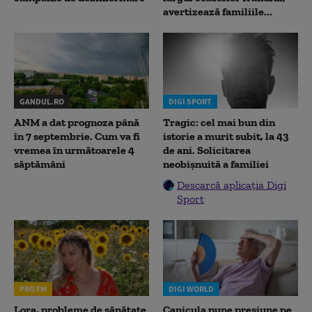
avertizează familiile...
GANDUL.RO
DIGI SPORT
ANM a dat prognoza până
Tragic: cel mai bun din
în 7 septembrie. Cum va fi
istorie a murit subit, la 43
vremea în următoarele 4
de ani. Solicitarea
săptămâni
neobișnuită a familiei
Descarcă aplicația Digi
Sport
PRO FM
DIGI WORLD
Lora, probleme de sănătate
Canicula pune presiune pe