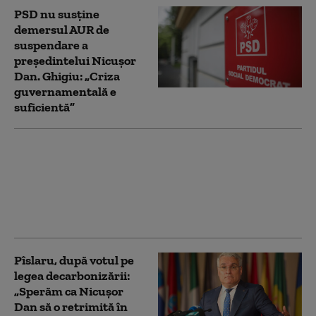
PSD nu susține
demersul AUR de
suspendare a
președintelui Nicușor
Dan. Ghigiu: „Criza
guvernamentală e
suficientă”
AUR a deschis un site
dedicat suspendării lui
Nicușor Dan: românii
pot urmări în timp real
demersul
Pîslaru, după votul pe
legea decarbonizării:
„Sperăm ca Nicușor
Dan să o retrimită în