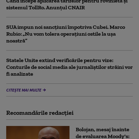
Când începe aplicarea tarifelor pentru rovinietă şi
sistemul TollRo. Anunțul CNAIR
SUA impun noi sancţiuni împotriva Cubei. Marco
Rubio: „Nu vom tolera operaţiuni ostile la uşa
noastră”
Statele Unite extind verificările pentru vize:
Conturile de social media ale jurnaliștilor străini vor
fi analizate
CITEȘTE MAI MULTE
Recomandările redacţiei
Bolojan, mesaj înainte
de evaluarea Moody's: