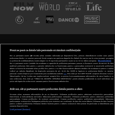
TERMENI ȘI CONDIȚII
POLITICA DE CONFIDENȚIALITATE
Nouă ne pasă ca datele tale personale să rămână confidențiale
Noi și partenerii noștri
30
stocăm și/sau accesăm informații pe dispozitivul dvs., precum identificatorii cookie unici pentru
prelucrarea datelor cu caracter personal. Puteți accepta sau gestiona alegerile dvs. făcând clic mai jos sau în orice moment, pe pagina
ABONARE DIGI TV
cu politica de confidențialitate. Aceste alegeri vor fi raportate partenerilor noștri și nu vă vor afecta navigarea.
Mai multe detalii
Noi si partenerii nostri (retelele de socializare si agentiile de publicitate partenere, precum si furnizorii nostri de servicii de date
analitice) prelucram date pentru a permite website-ului sa functioneze, pentru a personaliza continutul si anunturile publicitare
GESTIONAȚI PREFERINȚELE
afisate in functie de interesele si/sau profilul dvs., pentru a va oferi functionalitati aferente retelelor de socializare si pentru a analiza
traficul pe website. Beneficiati de drepturile prevazute de art. 15-22 din GDPR in legatura cu prelucrarea datelor cu caracter
personal. Aceste drepturi pot fi exercitate prin modalitatea indicata
aici
. Prin click pe “ACCEPT TOATE”, acceptati folosirea tuturor
CODUL DIGI24
Tehnologiilor de tip Cookie, care implica inclusiv acceptul dvs. cu privire la stocarea/accesarea informatiilor de catre Vendor-ii cu
care colaboram. Prin click pe “VREAU SA MODIFIC SETARILE INDIVIDUAL” puteti schimba preferintele in mod individual, mai
putin cele legate de cookie strict necesare pentru functionarea website-ului.
CAMERE WEB
Atât noi, cât și partenerii noștri prelucrăm datele pentru a oferi:
CONTACT/INFO
Stocarea și/sau accesarea informațiilor de pe un dispozitiv. Utilizarea profilurilor pentru selectarea conținutului personalizat.
Dezvoltarea și îmbunătățirea serviciilor. Măsurarea performanței reclamelor. Utilizarea profilurilor pentru selectarea publicității
personalizate. Crearea profilurilor de conținut personalizat. Crearea profilurilor pentru publicitate personalizată. Măsurarea
performanței conținutului. Înțelegerea publicului prin statistici sau combinații de date din surse diferite. Utilizarea de date limitate
pentru a selecta publicitatea. Utilizarea datelor limitate pentru a selecta conținutul. Date precise de geolocație și identificarea prin
VERSIUNE DESKTOP
scanarea dispozitivului.
Listă parteneri (furnizori)