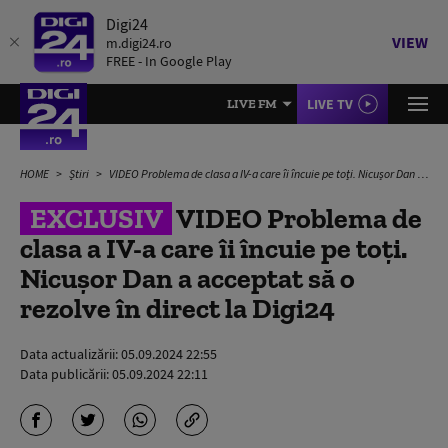
Digi24
VIEW
m.digi24.ro
FREE - In Google Play
LIVE TV
LIVE FM
HOME
Știri
VIDEO Problema de clasa a IV-a care îi încuie pe toți. Nicușor Dan a acceptat să o rezolve în direct la Digi24
EXCLUSIV
VIDEO Problema de
clasa a IV-a care îi încuie pe toți.
Nicușor Dan a acceptat să o
rezolve în direct la Digi24
Data actualizării:
05.09.2024 22:55
Data publicării:
05.09.2024 22:11