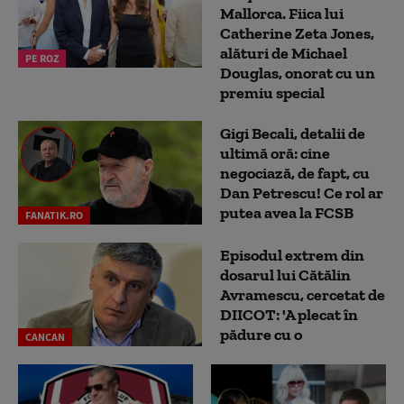
Mallorca. Fiica lui
Catherine Zeta Jones,
alături de Michael
PE ROZ
Douglas, onorat cu un
premiu special
Gigi Becali, detalii de
ultimă oră: cine
negociază, de fapt, cu
Dan Petrescu! Ce rol ar
putea avea la FCSB
FANATIK.RO
Episodul extrem din
dosarul lui Cătălin
Avramescu, cercetat de
DIICOT: 'A plecat în
pădure cu o
CANCAN