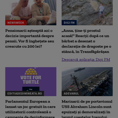
NEWSWEEK
DIGI FM
Pensionarii așteaptă azi o
„Anna, ţine-ţi prostul
decizie importantă despre
acasă!" Reacţii după ce un
pensii. Vor fi înghețate sau
bărbat a desenat o
crescute cu 200 lei?
declaraţie de dragoste pe o
stâncă, în Transfăgărăşan
Descarcă aplicația Digi FM
EDITIADEDIMINEATA.RO
ADEVARUL
Parlamentul European a
Marinarii de pe portavionul
lansat un joc gratuit în care
USS Abraham Lincoln sunt
utilizatorii controlează o
epuizați și demoralizați în
campanie de dezinformare
largul coastelor Iranului,