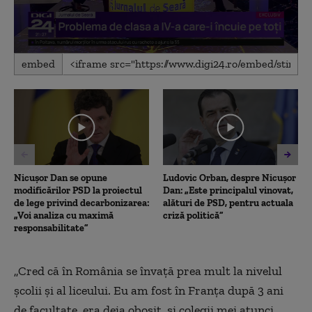
0
embed
seconds
of
7
minutes,
44
seconds
Nicușor Dan se opune
Ludovic Orban, despre Nicușor
modificărilor PSD la proiectul
Dan: „Este principalul vinovat,
de lege privind decarbonizarea:
alături de PSD, pentru actuala
„Voi analiza cu maximă
criză politică”
responsabilitate”
„Cred că în România se învață prea mult la nivelul
școlii și al liceului. Eu am fost în Franța după 3 ani
de facultate, era deja obosit, și colegii mei atunci