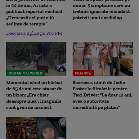
la 44 de ani. Artista a
inimă. 5 simptome care nu
publicat raportul medical:
trebuie ignorate niciodată,
„Urmează cel puțin 10
potrivit unui cardiolog
ședințe de terapie”
Descarcă aplicația Pro FM
DIGI ANIMAL WORLD
FILM NOW
Momentul când un bărbat
Scorsese, uimit de Jodie
de 65 de ani este atacat de
Foster la filmările pentru
un bizon: „Era chiar
Taxi Driver: "La doar 12 ani,
deasupra mea”. Imaginile
avea o autoritate
sunt greu de urmărit
incredibilă pe platou"