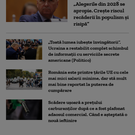
„Alegerile din 2028 se
apropie. Crește riscul
recăderii în populism și
risipă”
„Toată lumea iubește învingătorii”.
Ucraina a restabilit complet schimbul
de informații cu serviciile secrete
americane (Politico)
România este printre țările UE cu cele
mai mici salarii minime, dar stă mult
mai bine raportat la puterea de
cumpărare
Scădere ușoară a prețului
carburanților după ce a fost plafonat
adaosul comercial. Când e așteptată o
nouă ieftinire