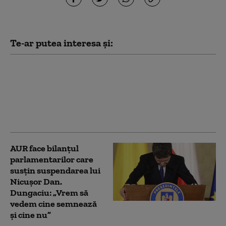
Te-ar putea interesa și:
Ce spune Ilie Bolojan
despre publicarea
declarației de avere a
partenerei sale de viață
AUR face bilanțul
parlamentarilor care
susțin suspendarea lui
Nicușor Dan.
Dungaciu: „Vrem să
vedem cine semnează
și cine nu”