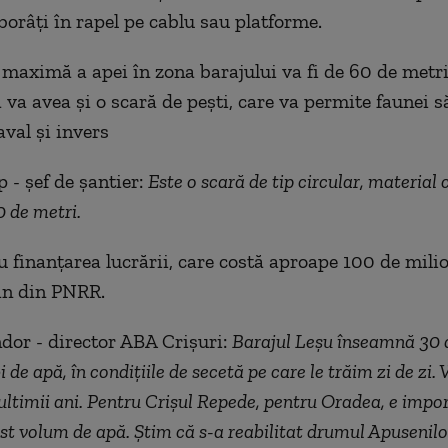
oborâți în rapel pe cablu sau platforme.
aximă a apei în zona barajului va fi de 60 de metri
 va avea și o scară de pești, care va permite faunei s
aval și invers
 - șef de șantier:
Este o scară de tip circular, material
 de metri.
u finanțarea lucrării, care costă aproape 100 de milio
in din PNRR.
dor - director ABA Crișuri:
Barajul Leșu înseamnă 30 
 de apă, în condițiile de secetă pe care le trăim zi de zi.
ultimii ani. Pentru Crișul Repede, pentru Oradea, e impo
t volum de apă. Știm că s-a reabilitat drumul Apusenilor