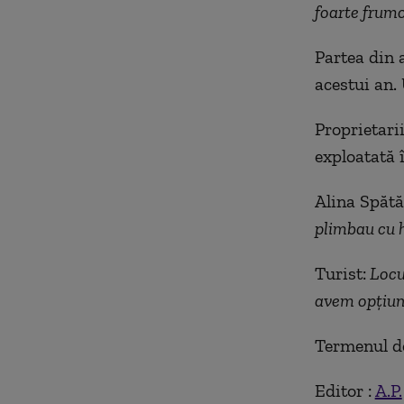
foarte frumo
Partea din 
acestui an.
Proprietarii
exploatată 
Alina Spătă
plimbau cu h
Turist:
Locul
avem opțiuni 
Termenul de
Editor :
A.P.