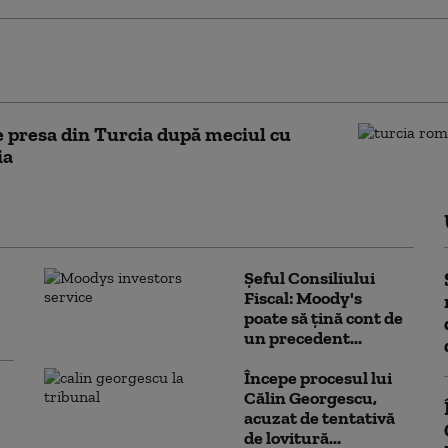
 pentru CM 2026. Care sunt cele 4 finale pentru
area la Mondiale
e presa din Turcia după meciul cu
ia
Șeful Consiliului
Fiscal: Moody's
poate să țină cont de
un precedent...
Începe procesul lui
Călin Georgescu,
acuzat de tentativă
de lovitură...