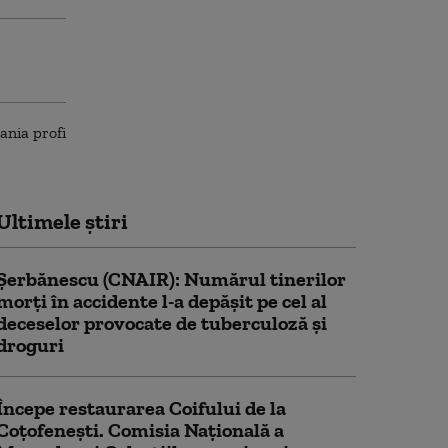
Ultimele știri
Şerbănescu (CNAIR): Numărul tinerilor
morţi în accidente l-a depăşit pe cel al
deceselor provocate de tuberculoză şi
droguri
Începe restaurarea Coifului de la
Coțofenești. Comisia Naţională a