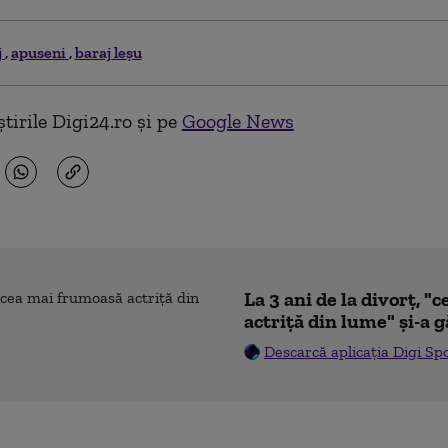
j
apuseni
baraj leşu
tirile Digi24.ro și pe
Google News
La 3 ani de la divorț, 
actriță din lume" și-a g
Descarcă aplicația Digi Sp