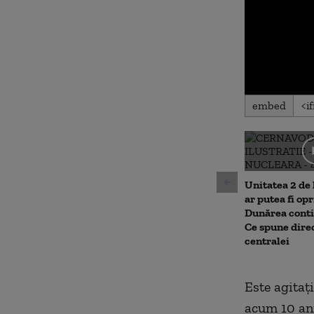
0
embed
seconds
of
0
seconds
Volu
90%
Unitatea 2 de
ar putea fi op
Dunărea conti
Ce spune dire
centralei
Este agitați
acum 10 ani