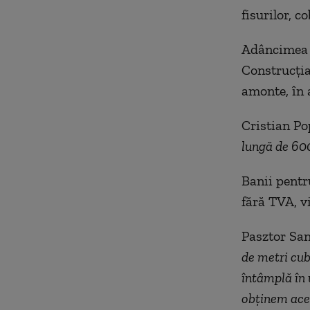
fisurilor, c
Adâncimea m
Construcția
amonte, în 
Cristian Pop
lungă de 600
Banii pentr
fără TVA, v
Pasztor San
de metri cubi
întâmplă în 
obținem aces