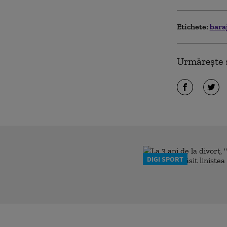
Etichete:
bara
Urmărește ș
DIGI SPORT