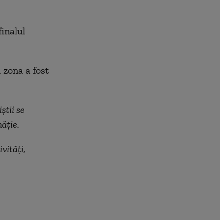
finalul
ă zona a fost
știi se
ăție.
vități,