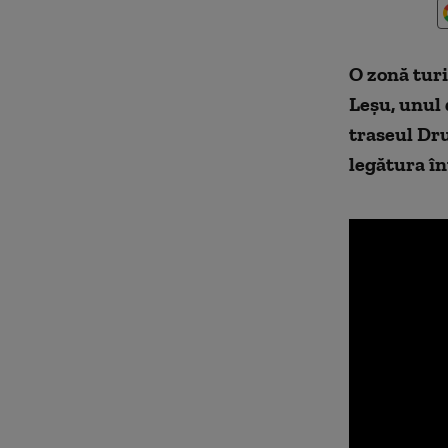
O zonă turi
Leșu, unul 
traseul Dr
legătura în