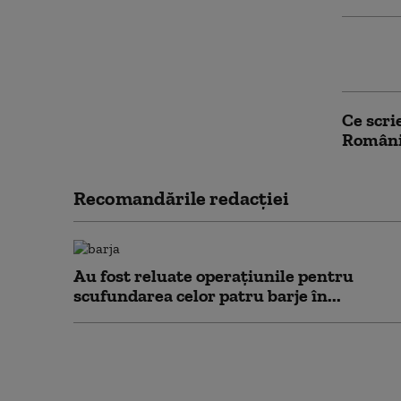
Barajul
calific
Ce scri
Român
Recomandările redacţiei
Au fost reluate operațiunile pentru
scufundarea celor patru barje în...