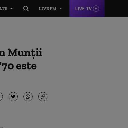
LIVE TV
LTE
LIVE FM
în Munții
'70 este