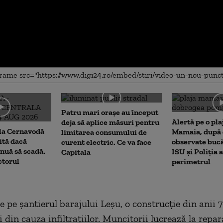
me
Patru mari orașe au început
Alertă pe o pla
deja să aplice măsuri pentru
 la Cernavodă
Mamaia, după c
limitarea consumului de
rită dacă
observate bucă
curent electric. Ce va face
nuă să scadă.
ISU și Poliția 
Capitala
ctorul
perimetrul
e pe șantierul barajului Leșu, o construcție din anii 7
 din cauza infiltrațiilor. Muncitorii lucrează la repa