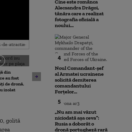
Cine este românca
Alecsandra Drăgoi,
tânăra care a realizat
fotografia oficială a
noului...
4
Amenzi pentru cei care
Noul Comandant-șef
jă din
deranjează călătorii în
al Armatei ucrainene
Un asistent me
e au fost
mijloacele de transport ale
solicită demiterea
pune la pământ
ți de dronă.
STB. Pentru ce se vor da
comandantului
violent. Ce nu a
au izolat
sancțiuni
Forțelor...
bărbatul agres
5
l-a atacat
„Nu am mai văzut
niciodată așa ceva”:
0, golită
Rusia a doborât o
rarea
dronă portugheză rară