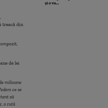
și o va...
.
ă treacă din
 compozit,
ane de lei
de milioane
 Vedem ce se
rtant să
, o rută