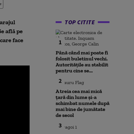
e
TOP CITITE
arajul
Se află pe
care face
1
Până când mai poate fi
folosit buletinul vechi.
Autoritățile au stabilit
pentru cine se...
2
A treia cea mai mică
țară din lume și-a
schimbat numele după
mai bine de jumătate
de secol
3