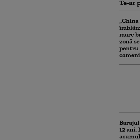
Te-ar p
„China 
îmblânz
mare ba
zonă se
pentru 
oameni
India v
accesul
din fluv
picătur
următor
Barajul
12 ani.
acumulă