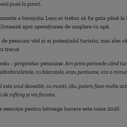
asă pusă la punct.
amonte a barajului Leșu ar trebui să fie gata până la 
 Urmează apoi operațiunea de umplere cu apă.
 de pensiuni văd și ei potențialul turistic, mai ales c
în trecut
relu - proprietar pensiune:
Am prins perioade când turi
idrobicicletele, cu bărcuțele, erau pontoane, era o minun
 este unul deosebit, cu munți, râu, putem face multe acti
de rafting și via ferrata.
 execuție pentru întreaga lucrare este iunie 2026.