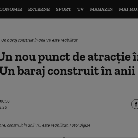
CONOMIE
EXTERNE
SPORT
TV
MAGAZIN
MAI MU
Un baraj construit în anii '70 este reabilitat
Un nou punct de atracție 
Un baraj construit în anii 
 06:50
2:36
e, construit în anii '70, este reabilitat. Foto: Digi24