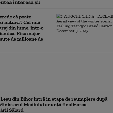
utea interesa și:
crede că poate
i natura”. Cel mai
raj din lume, într-o
ismică. Risc major
sute de milioane de
rea să întrerupă
 Pakistanului la apa
iile sale. „Nicio
ă de apă nu va curge în
ii ani”
 Leșu din Bihor intră în etapa de reumplere după
 Ministerul Mediului anunță finalizarea
rii Sălard