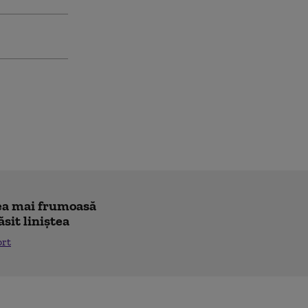
"cea mai frumoasă
ăsit liniștea
ort