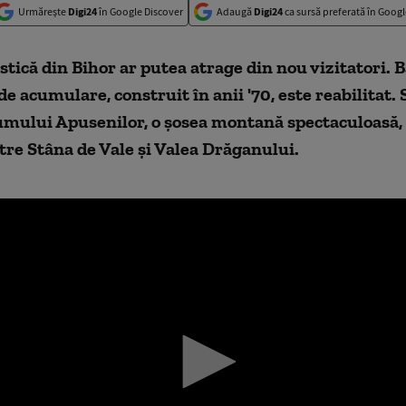
Urmărește
Digi24
în Google Discover
Adaugă
Digi24
ca sursă preferată în Googl
stică din Bihor ar putea atrage din nou vizitatori. B
de acumulare, construit în anii '70, este reabilitat. 
umului Apusenilor, o șosea montană spectaculoasă, 
tre Stâna de Vale și Valea Drăganului.