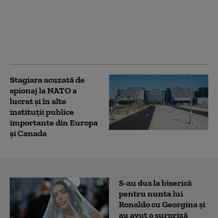
Departamentul de Stat
al SUA închide
consulate în țări
considerate aliați
strategici ai Americii
Stagiara acuzată de
spionaj la NATO a
lucrat și în alte
instituții publice
importante din Europa
și Canada
S-au dus la biserică
pentru nunta lui
Ronaldo cu Georgina și
au avut o surpriză