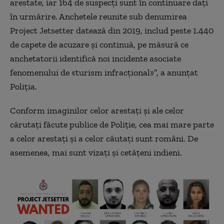
arestate, iar 164 de suspecţi sunt în continuare daţi
în urmărire. Anchetele reunite sub denumirea
Project Jetsetter datează din 2019, includ peste 1.440
de capete de acuzare şi continuă, pe măsură ce
anchetatorii identifică noi incidente asociate
fenomenului de «turism infracţional»”, a anunţat
Poliţia.
Conform imaginilor celor arestaţi şi ale celor
cărutaţi făcute publice de Poliţie, cea mai mare parte
a celor arestaţi şi a celor căutaţi sunt români. De
asemenea, mai sunt vizaţi şi cetăţeni indieni.