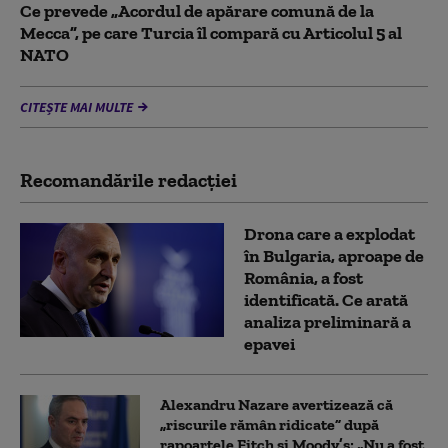
Ce prevede „Acordul de apărare comună de la
Mecca”, pe care Turcia îl compară cu Articolul 5 al
NATO
CITEȘTE MAI MULTE
Recomandările redacţiei
Drona care a explodat
în Bulgaria, aproape de
România, a fost
identificată. Ce arată
analiza preliminară a
epavei
Alexandru Nazare avertizează că
„riscurile rămân ridicate” după
rapoartele Fitch și Moody’s: „Nu a fost