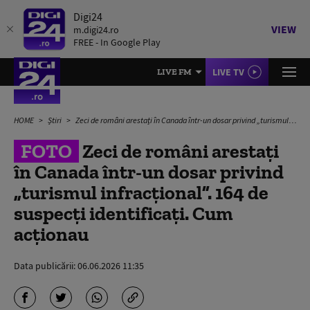
Digi24
VIEW
m.digi24.ro
FREE - In Google Play
LIVE TV
LIVE FM
HOME
Știri
Zeci de români arestați în Canada într-un dosar privind „turismul infracțional”. 164 de suspecți identificați. Cum acționau
FOTO
Zeci de români arestați
în Canada într-un dosar privind
„turismul infracțional”. 164 de
suspecți identificați. Cum
acționau
Data publicării:
06.06.2026 11:35