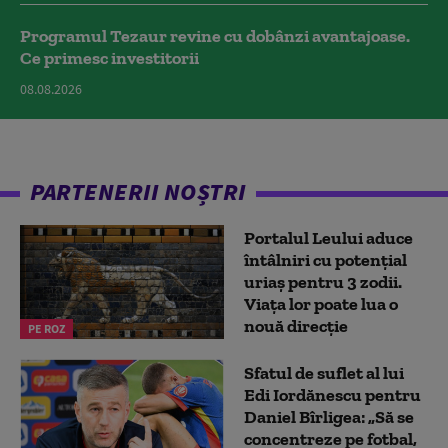
Programul Tezaur revine cu dobânzi avantajoase.
Ce primesc investitorii
08.08.2026
PARTENERII NOȘTRI
Portalul Leului aduce
întâlniri cu potențial
uriaș pentru 3 zodii.
Viața lor poate lua o
nouă direcție
PE ROZ
Sfatul de suflet al lui
Edi Iordănescu pentru
Daniel Bîrligea: „Să se
concentreze pe fotbal,