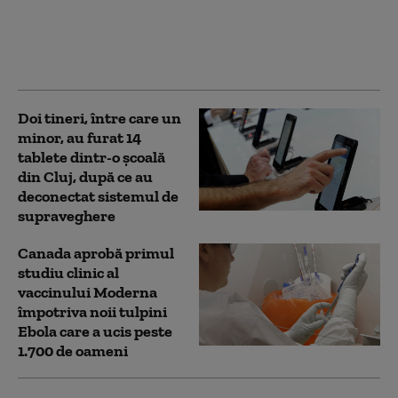
după o problemă cu
teleprompterul: „Nu
văd acest lucru ca pe o
conspirație”
Doi tineri, între care un
minor, au furat 14
tablete dintr-o şcoală
din Cluj, după ce au
deconectat sistemul de
supraveghere
Canada aprobă primul
studiu clinic al
vaccinului Moderna
împotriva noii tulpini
Ebola care a ucis peste
1.700 de oameni