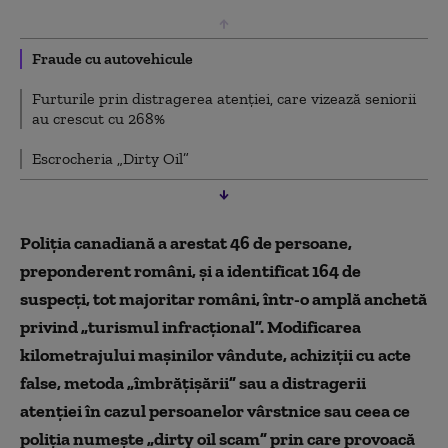
Fraude cu autovehicule
Furturile prin distragerea atenţiei, care vizează seniorii
au crescut cu 268%
Escrocheria „Dirty Oil”
Poliţia canadiană a arestat 46 de persoane,
preponderent români, şi a identificat 164 de
suspecţi, tot majoritar români, într-o amplă anchetă
privind „turismul infracţional”. Modificarea
kilometrajului maşinilor vândute, achiziţii cu acte
false, metoda „îmbrăţişării” sau a distragerii
atenţiei în cazul persoanelor vârstnice sau ceea ce
poliţia numeşte „dirty oil scam” prin care provoacă