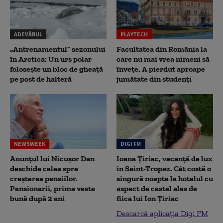
ADEVĂRUL
PLAYTECH
„Antrenamentul” sezonului
Facultatea din România la
în Arctica: Un urs polar
care nu mai vrea nimeni să
folosește un bloc de gheață
înveţe. A pierdut aproape
pe post de halteră
jumătate din studenţi
NEWSWEEK
DIGI FM
Anunțul lui Nicușor Dan
Ioana Țiriac, vacanță de lux
deschide calea spre
în Saint-Tropez. Cât costă o
creșterea pensiilor.
singură noapte la hotelul cu
Pensionarii, prima veste
aspect de castel ales de
bună după 2 ani
fiica lui Ion Țiriac
Descarcă aplicația Digi FM