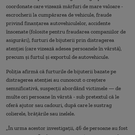
coordonate care vizează mărfuri de mare valoare -
escrocherii la cumpărarea de vehicule, fraude
privind finanţarea autovehiculelor, accidente
înscenate (folosite pentru fraudarea companiilor de
asigurări), furturi de bijuterii prin distragerea
atenţiei (care vizează adesea persoanele în vârstă),
precum şi furtul şi exportul de autovehicule.
Poliţia afirmă că furturile de bijuterii bazate pe
distragerea atenţiei au cunoscut o creştere
semnificativă, suspecţii abordând victimele — de
multe ori persoane în vârstă - sub pretextul că le
oferă ajutor sau cadouri, după care le sustrag
colierele, brăţările sau inelele.
„În urma acestor investigaţii, 46 de persoane au fost