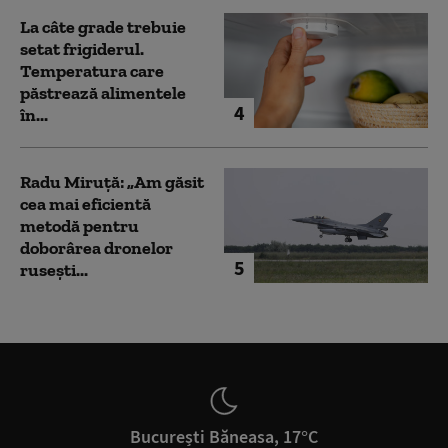
La câte grade trebuie
setat frigiderul.
Temperatura care
păstrează alimentele
4
în...
Radu Miruță: „Am găsit
cea mai eficientă
metodă pentru
doborârea dronelor
5
rusești...
București Băneasa, 17°C