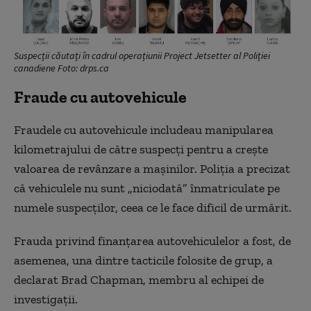
Suspecții căutați în cadrul operațiunii Project Jetsetter al Poliției
canadiene Foto: drps.ca
Fraude cu autovehicule
Fraudele cu autovehicule includeau manipularea
kilometrajului de către suspecţi pentru a creşte
valoarea de revânzare a maşinilor. Poliţia a precizat
că vehiculele nu sunt „niciodată” înmatriculate pe
numele suspecţilor, ceea ce le face dificil de urmărit.
Frauda privind finanţarea autovehiculelor a fost, de
asemenea, una dintre tacticile folosite de grup, a
declarat Brad Chapman, membru al echipei de
investigaţii.