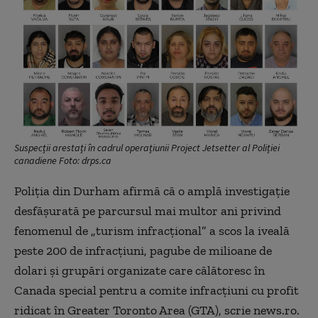
Suspecții arestați în cadrul operațiunii Project Jetsetter al Poliției
canadiene Foto: drps.ca
Poliţia din Durham afirmă că o amplă investigaţie
desfăşurată pe parcursul mai multor ani privind
fenomenul de „turism infracţional” a scos la iveală
peste 200 de infracţiuni, pagube de milioane de
dolari şi grupări organizate care călătoresc în
Canada special pentru a comite infracţiuni cu profit
ridicat în Greater Toronto Area (GTA), scrie news.ro.