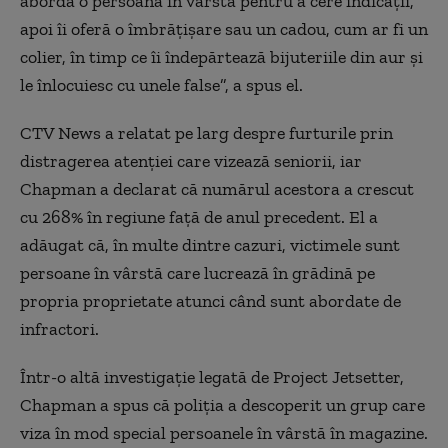
aborda o persoană în vârstă pentru a cere indicaţii,
apoi îi oferă o îmbrăţişare sau un cadou, cum ar fi un
colier, în timp ce îi îndepărtează bijuteriile din aur şi
le înlocuiesc cu unele false”, a spus el.
CTV News a relatat pe larg despre furturile prin
distragerea atenţiei care vizează seniorii, iar
Chapman a declarat că numărul acestora a crescut
cu 268% în regiune faţă de anul precedent. El a
adăugat că, în multe dintre cazuri, victimele sunt
persoane în vârstă care lucrează în grădină pe
propria proprietate atunci când sunt abordate de
infractori.
Într-o altă investigaţie legată de Project Jetsetter,
Chapman a spus că poliţia a descoperit un grup care
viza în mod special persoanele în vârstă în magazine.