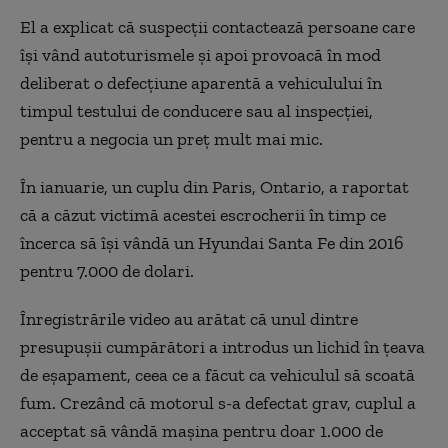
El a explicat că suspecţii contactează persoane care
îşi vând autoturismele şi apoi provoacă în mod
deliberat o defecţiune aparentă a vehiculului în
timpul testului de conducere sau al inspecţiei,
pentru a negocia un preţ mult mai mic.
În ianuarie, un cuplu din Paris, Ontario, a raportat
că a căzut victimă acestei escrocherii în timp ce
încerca să îşi vândă un Hyundai Santa Fe din 2016
pentru 7.000 de dolari.
Înregistrările video au arătat că unul dintre
presupuşii cumpărători a introdus un lichid în ţeava
de eşapament, ceea ce a făcut ca vehiculul să scoată
fum. Crezând că motorul s-a defectat grav, cuplul a
acceptat să vândă maşina pentru doar 1.000 de