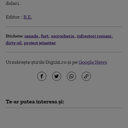
dolari.
Editor :
B.E.
Etichete:
canada
furt
escrocherie
infractori romani
dirty oil
project jetsetter
Urmărește știrile Digi24.ro și pe
Google News
Te-ar putea interesa și:
Premierul Canadei îl
ironizează pe Trump