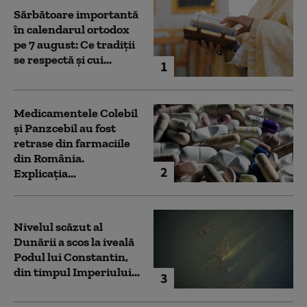
Sărbătoare importantă
în calendarul ortodox
pe 7 august: Ce tradiții
se respectă și cui...
1
Medicamentele Colebil
și Panzcebil au fost
retrase din farmaciile
din România.
2
Explicația...
Nivelul scăzut al
Dunării a scos la iveală
Podul lui Constantin,
din timpul Imperiului...
3