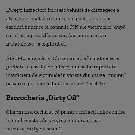
„Aceşti infractori folosesc tehnici de distragere a
atenţiei în spaţiile comerciale pentru a obţine
carduri bancare şi codurile PIN ale victimelor, după
care retrag rapid bani sau fac cumpărături
frauduloase”, a explicat el.
Atât Moreira, cât şi Chapman au afirmat că este
probabil ca astfel de infracţiuni să fie raportate
insuficient de victimele în vârstă din cauza „ruşinii”
pe care o pot simţi după ce au fost înşelate.
Escrocheria „Dirty Oil”
Chapman a declarat că printre infracţiunile comise
în mod repetat de grup se numără şi aşa-
numita(„dirty oil scam”.