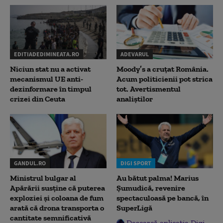
EDITIADEDIMINEATA.RO
ADEVARUL
Niciun stat nu a activat
Moody’s a cruțat România.
mecanismul UE anti-
Acum politicienii pot strica
dezinformare în timpul
tot. Avertismentul
crizei din Ceuta
analiștilor
GANDUL.RO
DIGI SPORT
Ministrul bulgar al
Au bătut palma! Marius
Apărării susține că puterea
Șumudică, revenire
exploziei și coloana de fum
spectaculoasă pe bancă, în
arată că drona transporta o
SuperLigă
cantitate semnificativă
Descarcă aplicația Digi