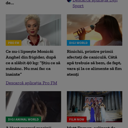
de...
Sport
PRO FM
DIGI WORLD
Ce nu-i lipsește Monicăi
Rinichii, printre primii
Anghel din frigider, după
afectați de caniculă. Câtă
ce a slăbit 40 kg: “Știu ce să
apă trebuie să bem, de fapt,
mănânc. Nu mai fac ca
vara și la ce alimente să fim
înainte”
atenți
Descarcă aplicația Pro FM
DIGI ANIMAL WORLD
FILM NOW
A lăsat geamul mașinii
Matt Damon, eclipsat de