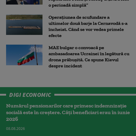
o perioadă simplă”
Operațiunea de scufundare a
ultimelor două barje la Cernavodă s-a
încheiat. Când se vor vedea primele
efecte
MAE bulgar o convoacă pe
ambasadoarea Ucrainei în legătură cu
drona prăbuşită. Ce spune Kievul
despre incident
DIGI ECONOMIC
Numărul pensionarilor care primesc indemnizaţie
socială este în creștere. Câți beneficiari erau în iunie
2026
08.08.2026