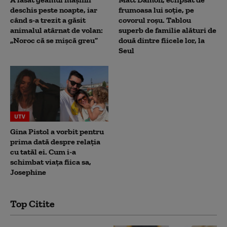
deschis peste noapte, iar
frumoasa lui soție, pe
când s-a trezit a găsit
covorul roșu. Tablou
animalul atârnat de volan:
superb de familie alături de
„Noroc că se mișcă greu”
două dintre fiicele lor, la
Seul
UTV
Gina Pistol a vorbit pentru
prima dată despre relația
cu tatăl ei. Cum i-a
schimbat viața fiica sa,
Josephine
Top Citite