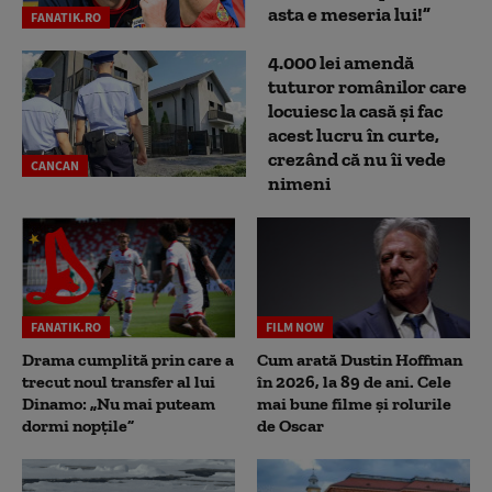
asta e meseria lui!”
FANATIK.RO
4.000 lei amendă
tuturor românilor care
locuiesc la casă și fac
acest lucru în curte,
crezând că nu îi vede
CANCAN
nimeni
FANATIK.RO
FILM NOW
Drama cumplită prin care a
Cum arată Dustin Hoffman
trecut noul transfer al lui
în 2026, la 89 de ani. Cele
Dinamo: „Nu mai puteam
mai bune filme și rolurile
dormi nopțile”
de Oscar