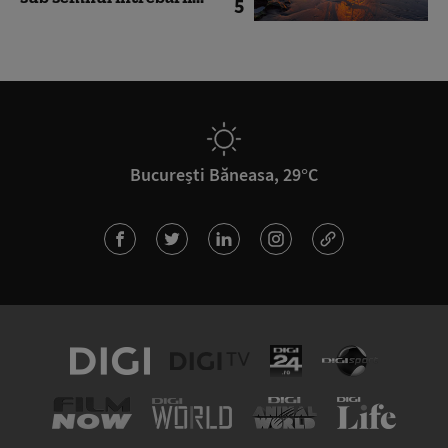
5
București Băneasa, 29°C