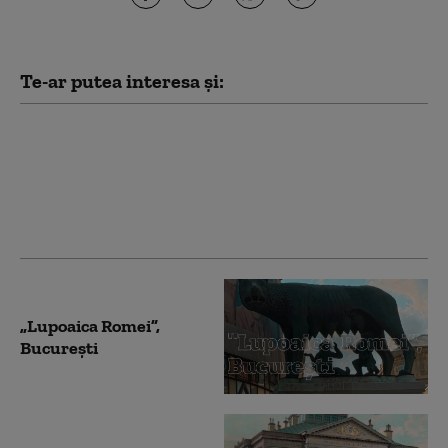
Te-ar putea interesa și:
Muzeul Haszmann Pal
„Lupoaica Romei”,
București