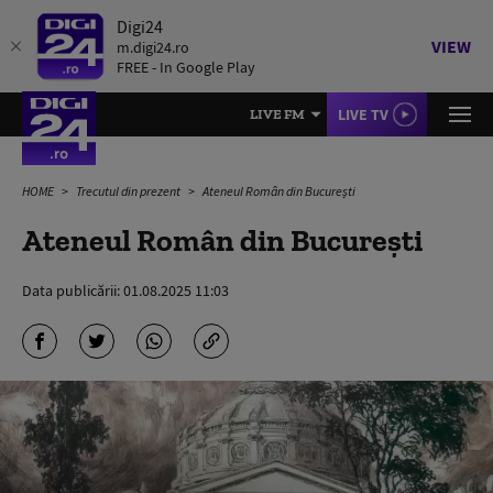
Digi24
VIEW
m.digi24.ro
FREE - In Google Play
LIVE TV
LIVE FM
HOME
Trecutul din prezent
Ateneul Român din București
Ateneul Român din București
Data publicării:
01.08.2025 11:03