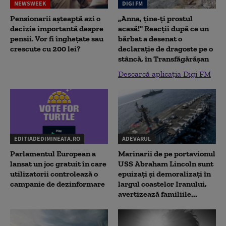
NEWSWEEK
DIGI FM
Pensionarii așteaptă azi o
„Anna, ţine-ţi prostul
decizie importantă despre
acasă!" Reacţii după ce un
pensii. Vor fi înghețate sau
bărbat a desenat o
crescute cu 200 lei?
declaraţie de dragoste pe o
stâncă, în Transfăgărăşan
Descarcă aplicația Digi FM
EDITIADEDIMINEATA.RO
ADEVARUL
Parlamentul European a
Marinarii de pe portavionul
lansat un joc gratuit în care
USS Abraham Lincoln sunt
utilizatorii controlează o
epuizați și demoralizați în
campanie de dezinformare
largul coastelor Iranului,
avertizează familiile...