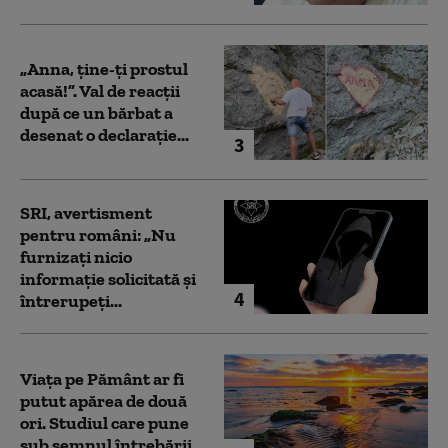
„Anna, ţine-ţi prostul
acasă!”. Val de reacții
după ce un bărbat a
desenat o declarație...
3
SRI, avertisment
pentru români: „Nu
furnizați nicio
informație solicitată și
4
întrerupeți...
Viața pe Pământ ar fi
putut apărea de două
ori. Studiul care pune
sub semnul întrebării...