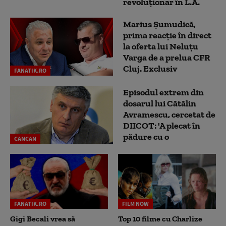
revoluționar în L.A.
Marius Șumudică,
prima reacție în direct
la oferta lui Neluțu
Varga de a prelua CFR
Cluj. Exclusiv
FANATIK.RO
Episodul extrem din
dosarul lui Cătălin
Avramescu, cercetat de
DIICOT: 'A plecat în
pădure cu o
CANCAN
FANATIK.RO
FILM NOW
Gigi Becali vrea să
Top 10 filme cu Charlize