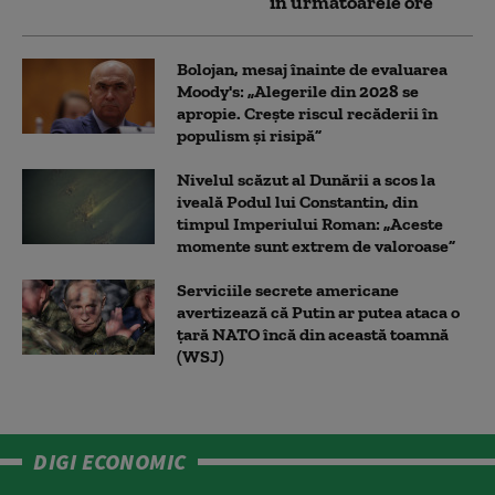
în următoarele ore
Bolojan, mesaj înainte de evaluarea
Moody's: „Alegerile din 2028 se
apropie. Crește riscul recăderii în
populism și risipă”
Nivelul scăzut al Dunării a scos la
iveală Podul lui Constantin, din
timpul Imperiului Roman: „Aceste
momente sunt extrem de valoroase”
Serviciile secrete americane
avertizează că Putin ar putea ataca o
țară NATO încă din această toamnă
(WSJ)
DIGI ECONOMIC