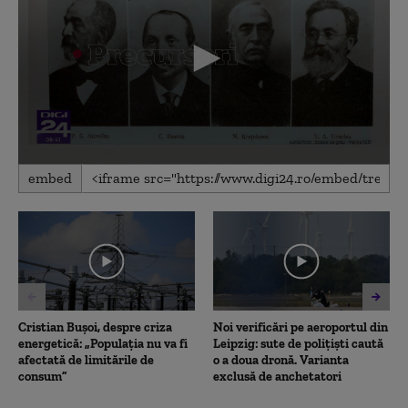
0
embed
seconds
of
1
minute,
46
seconds
Cristian Bușoi, despre criza
Noi verificări pe aeroportul din
energetică: „Populația nu va fi
Leipzig: sute de polițiști caută
afectată de limitările de
o a doua dronă. Varianta
consum”
exclusă de anchetatori