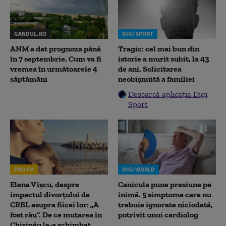
GANDUL.RO
DIGI SPORT
ANM a dat prognoza până
Tragic: cel mai bun din
în 7 septembrie. Cum va fi
istorie a murit subit, la 43
vremea în următoarele 4
de ani. Solicitarea
săptămâni
neobișnuită a familiei
Descarcă aplicația Digi
Sport
PRO FM
DIGI WORLD
Elena Vîșcu, despre
Canicula pune presiune pe
impactul divorțului de
inimă. 5 simptome care nu
CRBL asupra fiicei lor: „A
trebuie ignorate niciodată,
fost rău”. De ce mutarea în
potrivit unui cardiolog
Chișinău le-a schimbat