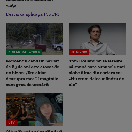
viața
Descarcă aplicația Pro FM
DIGI ANIMAL WORLD
FILM NOW
Momentul când un bărbat
Tom Holland nu se ferește
de 65 de ani este atacat de
să spună care sunt cele mai
un bizon: „Era chiar
slabe filme din cariera sa:
deasupra mea”. Imaginile
„Nu eram deloc mândru de
sunt greu de urmărit
ele”
UTV
Alina Pușcău a dezvăluit că