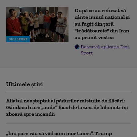
După ce au refuzat să
cânte imnul naţional şi
au fugit din ţară,
"trădătoarele" din Iran
au primit vestea
DIGI SPORT
Descarcă aplicația Digi
Sport
Ultimele știri
Aliatul neașteptat al pădurilor mistuite de flăcări:
Gândacul care „aude” focul de la zeci de kilometri și
zboară spre incendii
„Îmi pare rău să văd cum mor tineri”. Trump