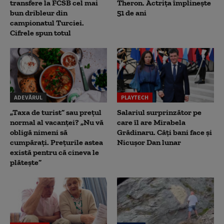
transfere la FCSB cel mai
Theron. Actrița împlinește
bun dribleur din
51 de ani
campionatul Turciei.
Cifrele spun totul
ADEVĂRUL
PLAYTECH
„Taxa de turist” sau prețul
Salariul surprinzător pe
normal al vacanței? „Nu vă
care îl are Mirabela
obligă nimeni să
Grădinaru. Câţi bani face şi
cumpărați. Prețurile astea
Nicuşor Dan lunar
există pentru că cineva le
plătește”