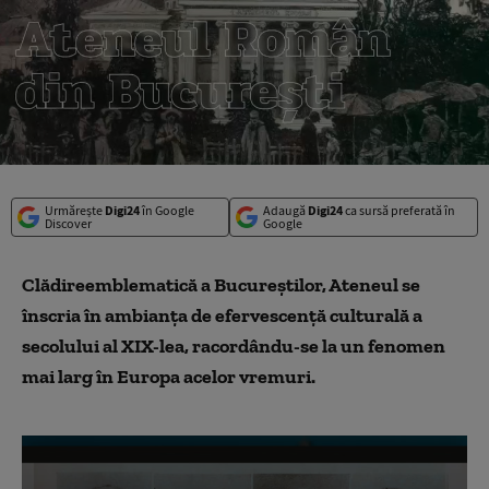
Urmărește
Digi24
în Google
Adaugă
Digi24
ca sursă preferată în
Discover
Google
Clădireemblematică a Bucureștilor, Ateneul se
înscria în ambianța de efervescență culturală a
secolului al XIX-lea, racordându-se la un fenomen
mai larg în Europa acelor vremuri.