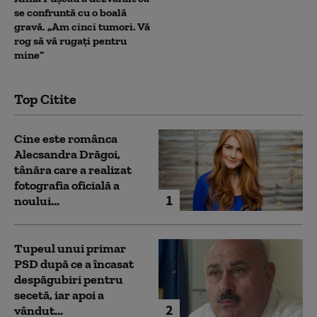
se confruntă cu o boală
gravă. „Am cinci tumori. Vă
rog să vă rugați pentru
mine”
Top Citite
Cine este românca
Alecsandra Drăgoi,
tânăra care a realizat
fotografia oficială a
1
noului...
Tupeul unui primar
PSD după ce a încasat
despăgubiri pentru
secetă, iar apoi a
2
vândut...