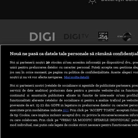
Nouă ne pasă ca datele tale personale să rămână confidenția
Noi și partenerii noștri
30
stocăm și/sau accesăm informații pe dispozitivul dvs., pre
unici pentru prelucrarea datelor cu caracter personal. Puteți accepta sau gestiona aleg
jos sau în orice moment, pe pagina cu politica de confidențialitate. Aceste alegeri vor
noștri și nu vă vor afecta navigarea.
Mai multe detalii
Noi si partenerii nostri (retelele de socializare si agentiile de publicitate partenere, pr
ABONARE DIGI TV
servicii de date analitice) prelucram date pentru a permite website-ului sa function
continutul si anunturile publicitare afisate in functie de interesele si/sau profilu
functionalitati aferente retelelor de socializare si pentru a analiza traficul pe website
prevazute de art. 15-22 din GDPR in legatura cu prelucrarea datelor cu caracter person
aici
exercitate prin modalitatea indicata
. Prin click pe “ACCEPT TOATE”, acceptati folos
de tip Cookie, care implica inclusiv acceptul dvs. cu privire la stocarea/accesarea infor
cu care colaboram. Prin click pe “VREAU SA MODIFIC SETARILE INDIVIDUAL” puteti
mod individual, mai putin cele legate de cookie strict necesare pentru functionarea webs