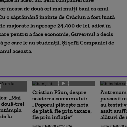
or încasa de două ori mai mulți bani ca anul
. Cu o săptămână înainte de Crăciun a fost luată
 fie majorate la aproape 24.400 de lei, adică în
n care pentru a face economie, Guvernul a decis
tă pe care le au studenții. Și șefii Companiei de
anul aceasta.
Cristian Păun, despre
Antrename
ica: „Mai
scăderea consumului:
pușcașii m
 două-trei
„Poporul plătește nota
au testat 
a întâmpla
de plată, fie prin taxare,
asalt amfi
de la
fie prin inflație”
alături de
Publicat la 07.08.2026 19:24
Publicat la 07.08.