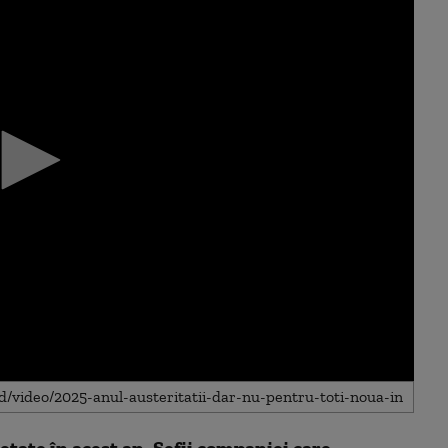
ețate în acest an. Șefii companiei care