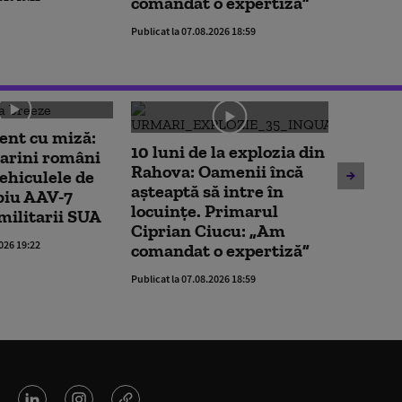
comandat o expertiză”
Publicat la 
Publicat la 07.08.2026 18:59
nt cu miză:
Imagin
10 luni de la explozia din
arini români
Echipa
Rahova: Oamenii încă
vehiculele de
ambula
așteaptă să intre în
biu AAV-7
transpo
locuințe. Primarul
 militarii SUA
an a o
Ciprian Ciucu: „Am
pepeni
2026 19:22
comandat o expertiză”
Publicat la 
Publicat la 07.08.2026 18:59