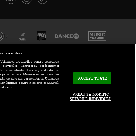
entru a oferi:
Utilizarea profilurilor pentru selectarea
a serviciilor. Măsurarea performanței
ții personalizate. Crearea profilurilor de
te personalizată. Măsurarea performanței
ACCEPT TOATE
ații de date din surse diferite. Utilizarea
elor limitate pentru a selecta conținutul.
CONTACT/INFO
zitivului.
VREAU SA MODIFIC
SETARILE INDIVIDUAL