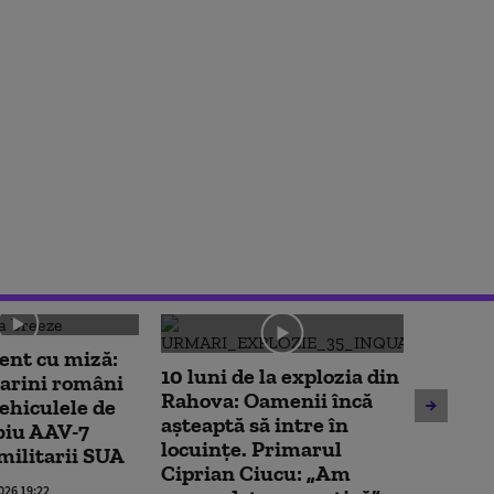
nt cu miză:
Imagin
10 luni de la explozia din
arini români
Echipa
Rahova: Oamenii încă
vehiculele de
ambula
așteaptă să intre în
biu AAV-7
transpo
locuințe. Primarul
 militarii SUA
an a o
Ciprian Ciucu: „Am
pepeni
2026 19:22