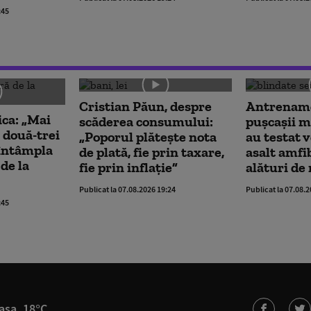
:45
Cristian Păun, despre
Antrename
ica: „Mai
scăderea consumului:
pușcașii m
 două-trei
„Poporul plătește nota
au testat 
a întâmpla
de plată, fie prin taxare,
asalt amfi
de la
fie prin inflație”
alături de
Publicat la 07.08.2026 19:24
Publicat la 07.08.
:45
asa, 18°C