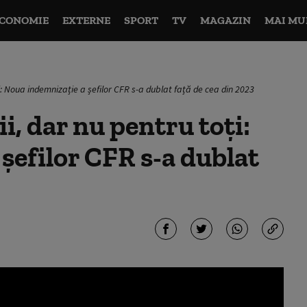
CONOMIE
EXTERNE
SPORT
TV
MAGAZIN
MAI MU
ți: Noua indemnizație a șefilor CFR s-a dublat față de cea din 2023
i, dar nu pentru toți:
șefilor CFR s-a dublat