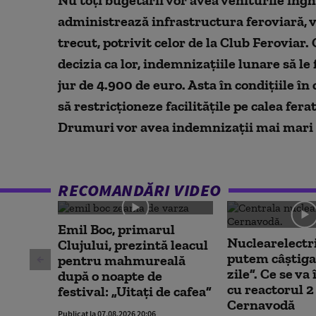
seconds
Volume
90%
administrează infrastructura feroviară, v
trecut, potrivit celor de la Club Feroviar
decizia ca lor, indemnizațiile lunare să le
jur de 4.900 de euro. Asta în condițiile î
să restricționeze facilitățile pe calea fera
Drumuri vor avea indemnizații mai mari 
RECOMANDĂRI VIDEO
Emil Boc, primarul
Nuclearelectr
Clujului, prezintă leacul
putem câștiga
pentru mahmureală
zile”. Ce se v
după o noapte de
cu reactorul 2 
festival: „Uitați de cafea”
Cernavodă
Publicat la 07.08.2026 20:06