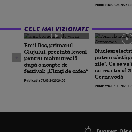
Publicat la 07.08.2026 19
CELE MAI VIZIONATE
Emil Boc, primarul
Nuclearelectr
Clujului, prezintă leacul
putem câștiga
pentru mahmureală
zile”. Ce se v
după o noapte de
cu reactorul 2 
festival: „Uitați de cafea”
Cernavodă
Publicat la 07.08.2026 20:06
Publicat la 07.08.2026 19
București Băne