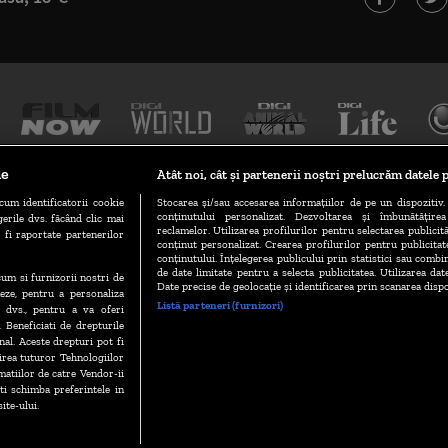
le
Atât noi, cât și partenerii noștri prelucrăm datele p
cum identificatorii cookie
Stocarea și/sau accesarea informațiilor de pe un dispozitiv. 
conținutului personalizat. Dezvoltarea și îmbunătățire
erile dvs. făcând clic mai
TERMENI ȘI CONDIȚII
POLITICA DE CONFIDENȚIALITATE
reclamelor. Utilizarea profilurilor pentru selectarea publicită
 fi raportate partenerilor
conținut personalizat. Crearea profilurilor pentru publicita
conținutului. Înțelegerea publicului prin statistici sau combin
de date limitate pentru a selecta publicitatea. Utilizarea dat
ecum si furnizorii nostri de
GESTIONAȚI PREFERINȚELE
CODUL DIGI24
CAMERE WEB
Date precise de geolocație și identificarea prin scanarea dispo
eze, pentru a personaliza
Listă parteneri (furnizori)
l dvs., pentru a va oferi
. Beneficiati de drepturile
al. Aceste drepturi pot fi
VERSIUNE MOBIL
irea tuturor Tehnologiilor
matiilor de catre Vendor-ii
 schimba preferintele in
Copyright © 2026
ite-ului.