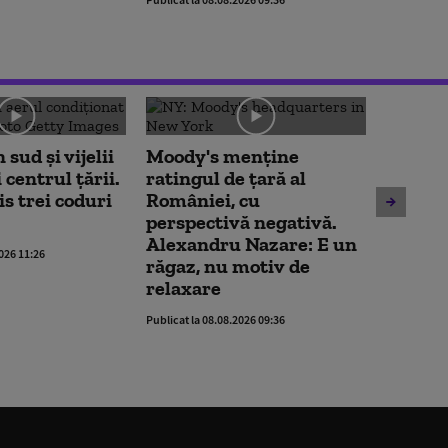
Publicat la 
 sud și vijelii
Moody's menține
De ce n
i centrul țării.
ratingul de țară al
vară l
 trei coduri
României, cu
secetei
perspectivă negativă.
Sunt d
Alexandru Nazare: E un
2026 11:26
neunif
răgaz, nu motiv de
unde e
relaxare
mare
Publicat la 08.08.2026 09:36
Publicat la 