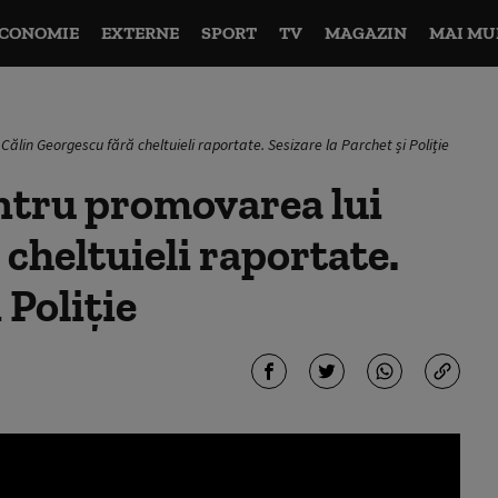
CONOMIE
EXTERNE
SPORT
TV
MAGAZIN
MAI MU
lin Georgescu fără cheltuieli raportate. Sesizare la Parchet și Poliție
ntru promovarea lui
cheltuieli raportate.
 Poliție