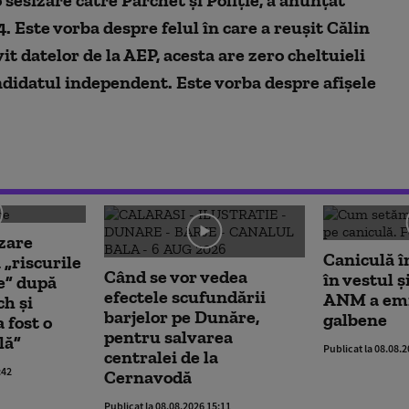
. Este vorba despre felul în care a reușit Călin
 datelor de la AEP, acesta are zero cheltuieli
didatul independent. Este vorba despre afișele
zare
Caniculă în
 „riscurile
Când se vor vedea
în vestul ș
e” după
efectele scufundării
ANM a emis
ch și
barjelor pe Dunăre,
galbene
 fost o
pentru salvarea
lă”
Publicat la 08.08.
centralei de la
:42
Cernavodă
Publicat la 08.08.2026 15:11