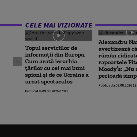
CELE MAI VIZIONATE
Alexandru Na
Topul serviciilor de
avertizează că
informații din Europa.
rămân ridicat
Cum arată ierarhia
rapoartele Fit
țărilor cu cei mai buni
Moody’s: „Nu a
spioni și de ce Ucraina a
perioadă simp
urcat spectaculos
Publicat la 08.08.2026 19
Publicat la 09.08.2026 07:00