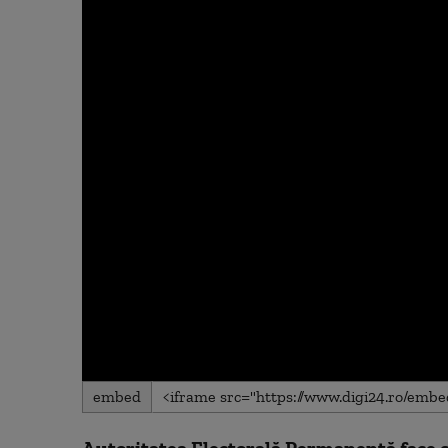
0
embed
seconds
of
0
Autoritatea Electorală Permanentă face o 