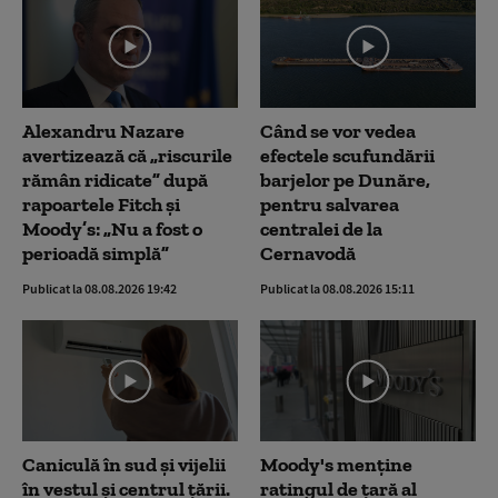
Alexandru Nazare
Când se vor vedea
avertizează că „riscurile
efectele scufundării
rămân ridicate” după
barjelor pe Dunăre,
rapoartele Fitch și
pentru salvarea
Moody’s: „Nu a fost o
centralei de la
perioadă simplă”
Cernavodă
Publicat la 08.08.2026 19:42
Publicat la 08.08.2026 15:11
Caniculă în sud și vijelii
Moody's menține
în vestul și centrul țării.
ratingul de țară al