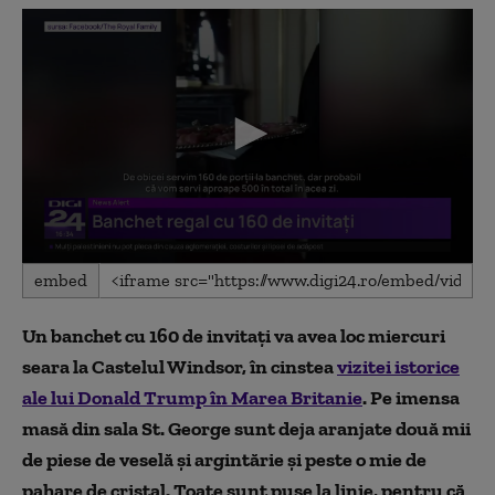
0
embed
seconds
of
1
Un banchet cu 160 de invitați va avea loc miercuri
minute,
23
seara la Castelul Windsor, în cinstea
vizitei istorice
seconds
ale lui Donald Trump în Marea Britanie
. Pe imensa
masă din sala St. George sunt deja aranjate două mii
de piese de veselă și argintărie și peste o mie de
pahare de cristal. Toate sunt puse la linie, pentru că