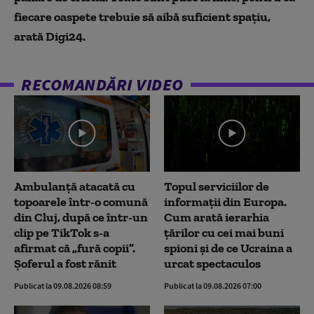
fiecare oaspete trebuie să aibă suficient spațiu,
arată Digi24.
RECOMANDĂRI VIDEO
Ambulanţă atacată cu
Topul serviciilor de
topoarele într-o comună
informații din Europa.
din Cluj, după ce într-un
Cum arată ierarhia
clip pe TikTok s-a
țărilor cu cei mai buni
afirmat că „fură copii”.
spioni și de ce Ucraina a
Șoferul a fost rănit
urcat spectaculos
Publicat la 09.08.2026 08:59
Publicat la 09.08.2026 07:00