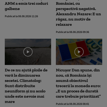
ANM a emis trei coduri
României, cu
galbene
perspectivă negativă.
Alexandru Nazare: E un
Publicat la 08.08.2026 11:26
răgaz, nu motiv de
relaxare
Publicat la 08.08.2026 09:36
De ce nu ajută ploile de
Nicușor Dan spune, din
vară la diminuarea
nou, că România își
secetei. Climatolog:
asumă obiectivul
Sunt distribuite
trecerii la moneda euro:
neuniform și nu acolo
„E un proces de durată
unde este nevoie mai
care trebuie prioritizat”
mare
Publicat la 08.08.2026 08:41