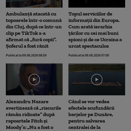
Ambulanţă atacată cu
Topul serviciilor de
topoarele într-o comună
informații din Europa.
din Cluj, după ce într-un
Cum arată ierarhia
clip pe TikTok s-a
țărilor cu cei mai buni
afirmat că „fură copii”.
spioni și de ce Ucraina a
Șoferul a fost rănit
urcat spectaculos
Publicat la 09.08.2026 08:59
Publicat la 09.08.2026 07:00
Alexandru Nazare
Când se vor vedea
avertizează că „riscurile
efectele scufundării
rămân ridicate” după
barjelor pe Dunăre,
rapoartele Fitch și
pentru salvarea
Moody’s: „Nu a fost o
centralei de la