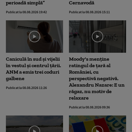
perioadă simplă”
Cernavodă
Publicat la 08.08.2026 19:42
Publicat la 08.08.2026 15:11
Caniculă în sud și vijelii
Moody's menține
în vestul și centrul țării.
ratingul de țară al
ANM a emis trei coduri
României, cu
galbene
perspectivă negativă.
Alexandru Nazare: E un
Publicat la 08.08.2026 11:26
răgaz, nu motiv de
relaxare
Publicat la 08.08.2026 09:36