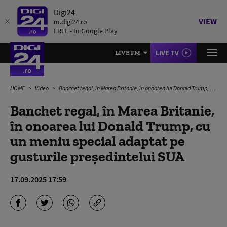
Digi24
VIEW
m.digi24.ro
FREE - In Google Play
LIVE TV
LIVE FM
HOME
Video
Banchet regal, în Marea Britanie, în onoarea lui Donald Trump, cu un meniu special adaptat pe gusturile președintelui SUA
Banchet regal, în Marea Britanie,
în onoarea lui Donald Trump, cu
un meniu special adaptat pe
gusturile președintelui SUA
17.09.2025 17:59