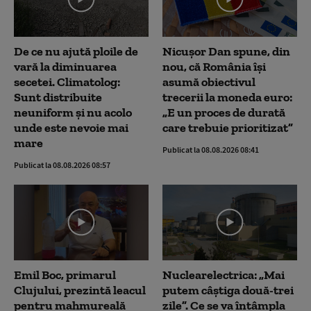
De ce nu ajută ploile de
Nicușor Dan spune, din
vară la diminuarea
nou, că România își
secetei. Climatolog:
asumă obiectivul
Sunt distribuite
trecerii la moneda euro:
neuniform și nu acolo
„E un proces de durată
unde este nevoie mai
care trebuie prioritizat”
mare
Publicat la 08.08.2026 08:41
Publicat la 08.08.2026 08:57
Emil Boc, primarul
Nuclearelectrica: „Mai
Clujului, prezintă leacul
putem câștiga două-trei
pentru mahmureală
zile”. Ce se va întâmpla