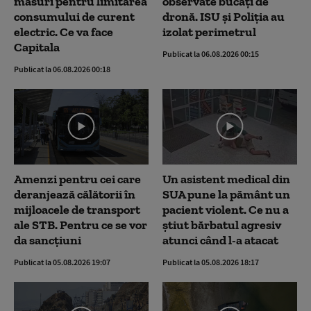
măsuri pentru limitarea
observate bucăți de
consumului de curent
dronă. ISU și Poliția au
electric. Ce va face
izolat perimetrul
Capitala
Publicat la 06.08.2026 00:15
Publicat la 06.08.2026 00:18
Amenzi pentru cei care
Un asistent medical din
deranjează călătorii în
SUA pune la pământ un
mijloacele de transport
pacient violent. Ce nu a
ale STB. Pentru ce se vor
știut bărbatul agresiv
da sancțiuni
atunci când l-a atacat
Publicat la 05.08.2026 19:07
Publicat la 05.08.2026 18:17