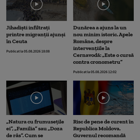
Jihadiști infiltrați
Dunărea a ajuns la un
printre migranții ajunși
nou minim istoric. Apele
în Ceuta
Române, despre
intervențiile la
Publicat la 05.08.2026 18:08
Cernavodă: „Este o cursă
contra cronometru”
Publicat la 05.08.2026 12:02
„Natura cu frumusețile
Risc de pene de curent în
ei”, „Familia” sau „Doza
Republica Moldova.
de râs”. Cum se
Guvernul recomandă