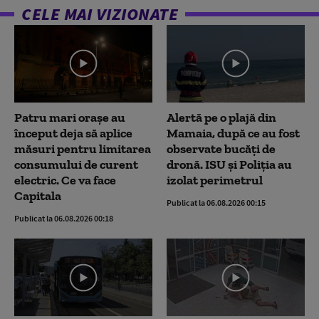
CELE MAI VIZIONATE
Patru mari orașe au
Alertă pe o plajă din
început deja să aplice
Mamaia, după ce au fost
măsuri pentru limitarea
observate bucăți de
consumului de curent
dronă. ISU și Poliția au
electric. Ce va face
izolat perimetrul
Capitala
Publicat la 06.08.2026 00:15
Publicat la 06.08.2026 00:18