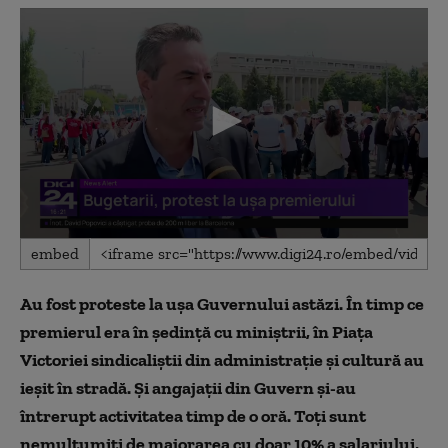
0
embed
seconds
of
0
Au fost proteste la ușa Guvernului astăzi. În timp ce
seconds
premierul era în ședință cu miniștrii, în Piața
Victoriei sindicaliștii din administrație și cultură au
ieșit în stradă. Și angajații din Guvern și-au
întrerupt activitatea timp de o oră. Toți sunt
nemulțumiți de majorarea cu doar 10% a salariului,