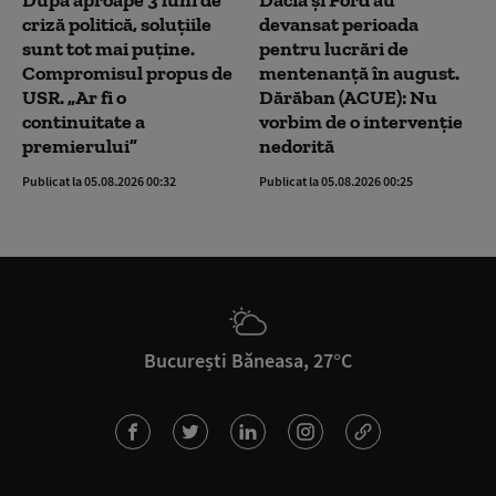
După aproape 3 luni de
Dacia și Ford au
criză politică, soluțiile
devansat perioada
sunt tot mai puține.
pentru lucrări de
Compromisul propus de
mentenanță în august.
USR. „Ar fi o
Dărăban (ACUE): Nu
continuitate a
vorbim de o intervenție
premierului”
nedorită
Publicat la 05.08.2026 00:32
Publicat la 05.08.2026 00:25
București Băneasa, 27°C