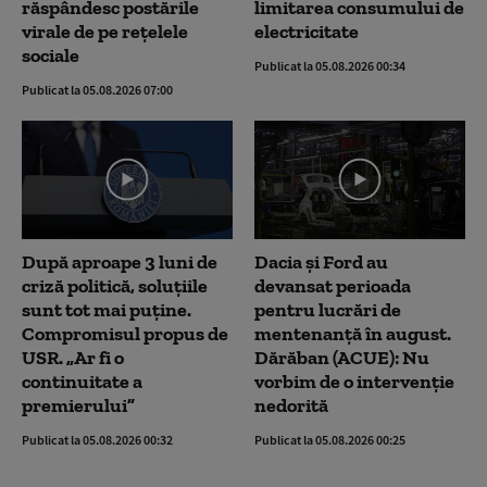
răspândesc postările
limitarea consumului de
virale de pe rețelele
electricitate
sociale
Publicat la 05.08.2026 00:34
Publicat la 05.08.2026 07:00
După aproape 3 luni de
Dacia și Ford au
criză politică, soluțiile
devansat perioada
sunt tot mai puține.
pentru lucrări de
Compromisul propus de
mentenanță în august.
USR. „Ar fi o
Dărăban (ACUE): Nu
continuitate a
vorbim de o intervenție
premierului”
nedorită
Publicat la 05.08.2026 00:32
Publicat la 05.08.2026 00:25