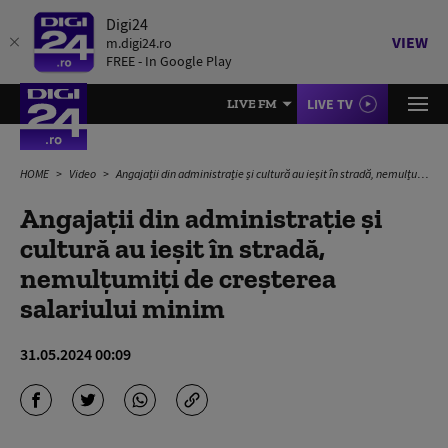
Digi24
VIEW
m.digi24.ro
FREE - In Google Play
LIVE TV
LIVE FM
HOME
Video
Angajații din administrație și cultură au ieșit în stradă, nemulțumiți de creșterea salariului minim
Angajații din administrație și
cultură au ieșit în stradă,
nemulțumiți de creșterea
salariului minim
31.05.2024 00:09