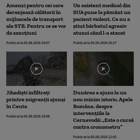
Amenzi pentru cei care
Un asistent medical din
deranjează călătorii în
SUA pune la pământ un
mijloacele de transport
pacient violent. Ce nu a
ale STB. Pentru ce se vor
știut bărbatul agresiv
da sancțiuni
atunci când l-a atacat
Publicat la 05.08.2026 19:07
Publicat la 05.08.2026 18:17
Jihadiști infiltrați
Dunărea a ajuns la un
printre migranții ajunși
nou minim istoric. Apele
în Ceuta
Române, despre
intervențiile la
Publicat la 05.08.2026 18:08
Cernavodă: „Este o cursă
contra cronometru”
Publicat la 05.08.2026 12:02