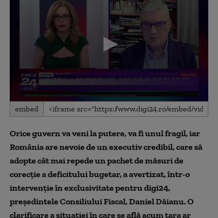
0
embed
seconds
of
15
Orice guvern va veni la putere, va fi unul fragil, iar
minutes,
26
România are nevoie de un executiv credibil, care să
seconds
adopte cât mai repede un pachet de măsuri de
corecție a deficitului bugetar, a avertizat, într-o
intervenție în exclusivitate pentru digi24,
președintele Consiliului Fiscal, Daniel Dăianu. O
clarificare a situației în care se află acum țara ar