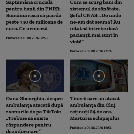
Săptămână crucială
Cum se scurg bani din
pentru banii din PNRR:
sistemul de sănătate.
România riscă să piardă
Șeful CNAS: „De unde
peste 750 de milioane de
ne-am dat seama? Au
euro. Ce urmează
uitat să întrebe dacă
pacienții mai sunt în
Publicat la 10.08.2026 08:53
viață”
Publicat la 09.08.2026 23:24
Oana Gheorghiu, despre
Tinerii care au atacat
ambulanța atacată după
ambulanța din Cluj,
zvonurile de pe TikTok:
reținuți 24 de ore.
„Trebuie să existe
Mărturia echipajului
răspundere pentru
Publicat la 09.08.2026 16:56
dezinformare”