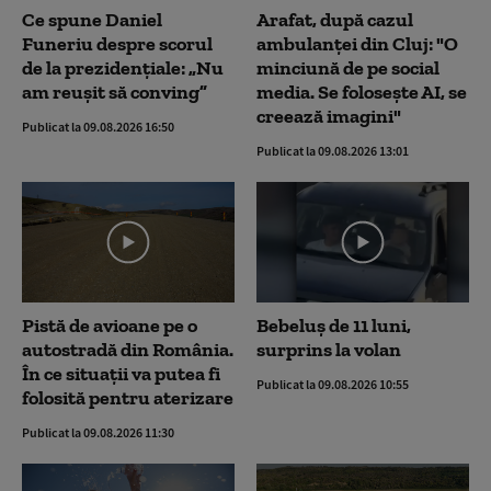
Ce spune Daniel
Arafat, după cazul
Funeriu despre scorul
ambulanței din Cluj: "O
de la prezidențiale: „Nu
minciună de pe social
am reușit să conving”
media. Se folosește AI, se
creează imagini"
Publicat la 09.08.2026 16:50
Publicat la 09.08.2026 13:01
Pistă de avioane pe o
Bebeluș de 11 luni,
autostradă din România.
surprins la volan
În ce situații va putea fi
Publicat la 09.08.2026 10:55
folosită pentru aterizare
Publicat la 09.08.2026 11:30