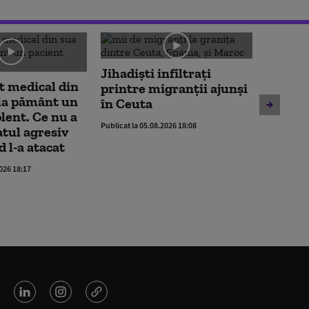
Jihadiști infiltrați
t medical din
Dunăre
printre migranții ajunși
la pământ un
nou mi
în Ceuta
olent. Ce nu a
Române
Publicat la 05.08.2026 18:08
atul agresiv
interve
 l-a atacat
Cernav
contra
2026 18:17
Publicat la 