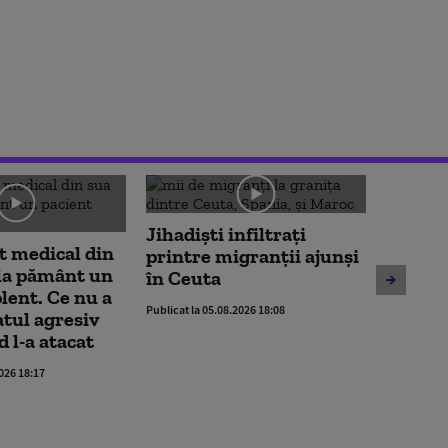
Jihadiști infiltrați
t medical din
Dunăre
printre migranții ajunși
la pământ un
nou mi
în Ceuta
olent. Ce nu a
Române
Publicat la 05.08.2026 18:08
atul agresiv
interve
 l-a atacat
Cernav
contra
2026 18:17
Publicat la 