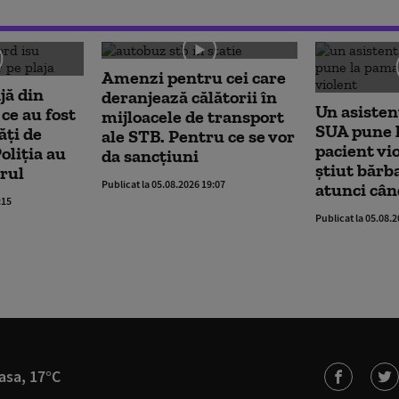
Amenzi pentru cei care
jă din
deranjează călătorii în
Un asisten
ce au fost
mijloacele de transport
SUA pune 
ăți de
ale STB. Pentru ce se vor
pacient vi
oliția au
da sancțiuni
știut bărb
rul
Publicat la 05.08.2026 19:07
atunci când
:15
Publicat la 05.08.
asa, 17°C