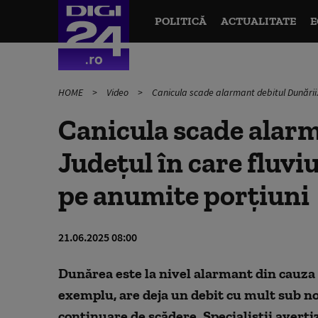
POLITICĂ
ACTUALITATE
E
HOME
Video
Canicula scade alarmant debitul Dunării. J
Canicula scade alarm
Județul în care fluviu
pe anumite porțiuni
21.06.2025 08:00
Dunărea este la nivel alarmant din cauza ca
exemplu, are deja un debit cu mult sub no
continuare de scădere. Specialiștii averti