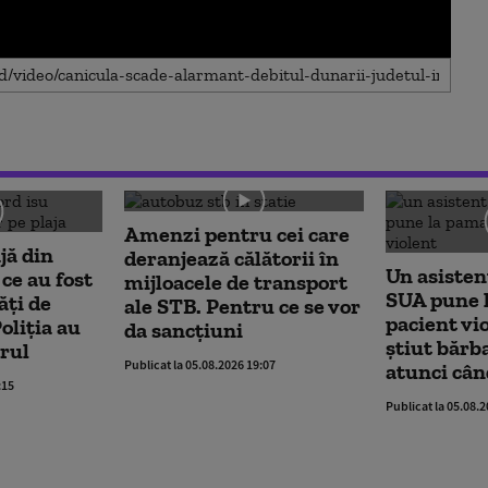
Amenzi pentru cei care
jă din
deranjează călătorii în
Un asisten
ce au fost
mijloacele de transport
SUA pune 
ăți de
ale STB. Pentru ce se vor
pacient vi
oliția au
da sancțiuni
știut bărb
rul
Publicat la 05.08.2026 19:07
atunci când
:15
Publicat la 05.08.