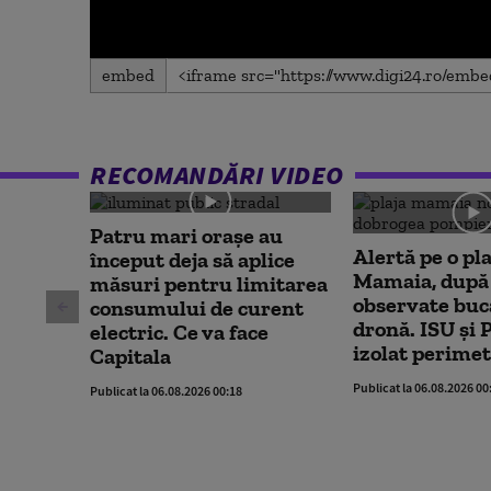
0
embed
seconds
of
0
seconds
Volume
90%
RECOMANDĂRI VIDEO
Patru mari orașe au
Alertă pe o pla
început deja să aplice
Mamaia, după 
măsuri pentru limitarea
observate buc
consumului de curent
dronă. ISU și P
electric. Ce va face
izolat perimet
Capitala
Publicat la 06.08.2026 00
Publicat la 06.08.2026 00:18