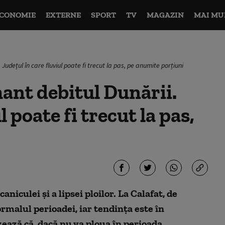
CONOMIE
EXTERNE
SPORT
TV
MAGAZIN
MAI MU
udețul în care fluviul poate fi trecut la pas, pe anumite porțiuni
ant debitul Dunării.
l poate fi trecut la pas,
niculei și a lipsei ploilor. La Calafat, de
rmalul perioadei, iar tendința este în
zează că, dacă nu va ploua în perioada