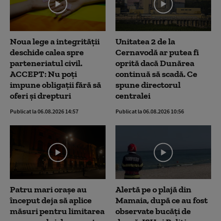
Noua lege a integrității
Unitatea 2 de la
deschide calea spre
Cernavodă ar putea fi
parteneriatul civil.
oprită dacă Dunărea
ACCEPT: Nu poți
continuă să scadă. Ce
impune obligații fără să
spune directorul
oferi și drepturi
centralei
Publicat la 06.08.2026 14:57
Publicat la 06.08.2026 10:56
Patru mari orașe au
Alertă pe o plajă din
început deja să aplice
Mamaia, după ce au fost
măsuri pentru limitarea
observate bucăți de