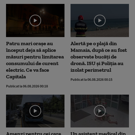
Patru mari orașe au
Alertă pe o plajă din
început deja să aplice
Mamaia, după ce au fost
măsuri pentru limitarea
observate bucăți de
consumului de curent
dronă. ISU și Poliția au
electric. Ce va face
izolat perimetrul
Capitala
Publicat la 06.08.2026 00:15
Publicat la 06.08.2026 00:18
Amenzi pentru cei care
Un asistent medical din