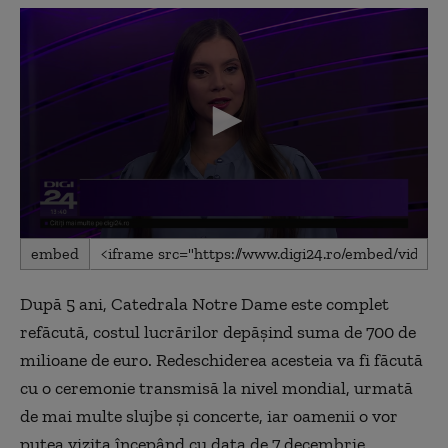
0
embed
seconds
of
2
După 5 ani, Catedrala Notre Dame este complet
minutes,
3
refăcută, costul lucrărilor depășind suma de 700 de
seconds
milioane de euro. Redeschiderea acesteia va fi făcută
cu o ceremonie transmisă la nivel mondial, urmată
de mai multe slujbe și concerte, iar oamenii o vor
putea vizita începând cu data de 7 decembrie.