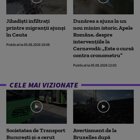
Jihadiști infiltrați
Dunărea a ajuns la un
printre migranții ajunși
nou minim istoric. Apele
în Ceuta
Române, despre
intervențiile la
Publicat la 05.08.2026 18:08
Cernavodă: „Este o cursă
contra cronometru”
Publicat la 05.08.2026 12:02
CELE MAI VIZIONATE
Societatea de Transport
Avertisment de la
București și-a cerut
Bruxelles după