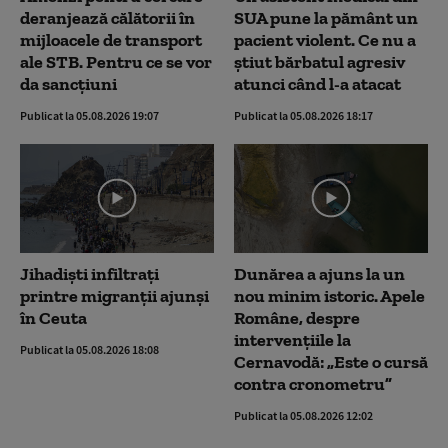
deranjează călătorii în
SUA pune la pământ un
mijloacele de transport
pacient violent. Ce nu a
ale STB. Pentru ce se vor
știut bărbatul agresiv
da sancțiuni
atunci când l-a atacat
Publicat la 05.08.2026 19:07
Publicat la 05.08.2026 18:17
Jihadiști infiltrați
Dunărea a ajuns la un
printre migranții ajunși
nou minim istoric. Apele
în Ceuta
Române, despre
intervențiile la
Publicat la 05.08.2026 18:08
Cernavodă: „Este o cursă
contra cronometru”
Publicat la 05.08.2026 12:02