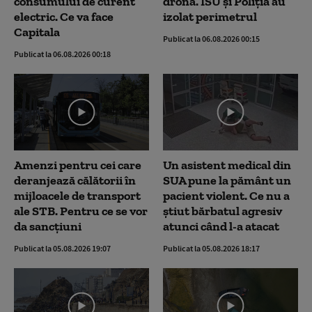
consumului de curent
dronă. ISU și Poliția au
electric. Ce va face
izolat perimetrul
Capitala
Publicat la 06.08.2026 00:15
Publicat la 06.08.2026 00:18
Amenzi pentru cei care
Un asistent medical din
deranjează călătorii în
SUA pune la pământ un
mijloacele de transport
pacient violent. Ce nu a
ale STB. Pentru ce se vor
știut bărbatul agresiv
da sancțiuni
atunci când l-a atacat
Publicat la 05.08.2026 19:07
Publicat la 05.08.2026 18:17