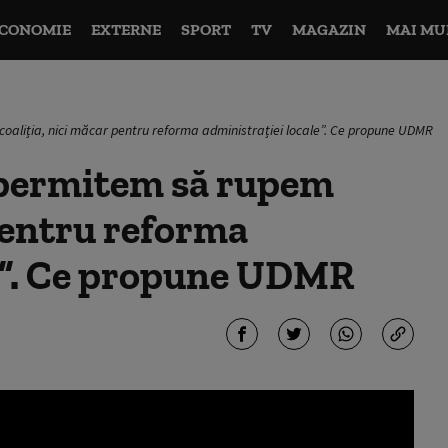
CONOMIE
EXTERNE
SPORT
TV
MAGAZIN
MAI MU
coaliția, nici măcar pentru reforma administrației locale”. Ce propune UDMR
e permitem să rupem
 pentru reforma
le”. Ce propune UDMR