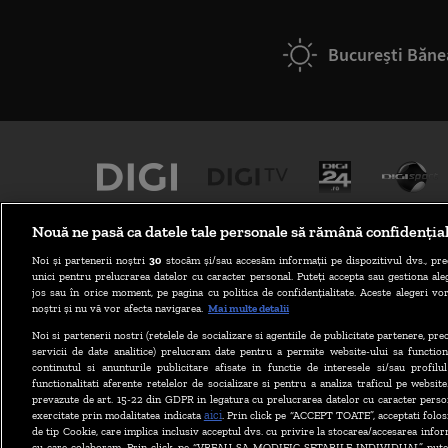
București Băne
Nouă ne pasă ca datele tale personale să rămână confidenția
Noi și partenerii noștri
30
stocăm și/sau accesăm informații pe dispozitivul dvs., pre
unici pentru prelucrarea datelor cu caracter personal. Puteți accepta sau gestiona aleg
jos sau în orice moment, pe pagina cu politica de confidențialitate. Aceste alegeri vor
noștri și nu vă vor afecta navigarea.
Mai multe detalii
Noi si partenerii nostri (retelele de socializare si agentiile de publicitate partenere, pr
ABONARE DIGI TV
servicii de date analitice) prelucram date pentru a permite website-ului sa function
continutul si anunturile publicitare afisate in functie de interesele si/sau profilu
functionalitati aferente retelelor de socializare si pentru a analiza traficul pe website
prevazute de art. 15-22 din GDPR in legatura cu prelucrarea datelor cu caracter person
aici
exercitate prin modalitatea indicata
. Prin click pe “ACCEPT TOATE”, acceptati folos
de tip Cookie, care implica inclusiv acceptul dvs. cu privire la stocarea/accesarea infor
cu care colaboram. Prin click pe “VREAU SA MODIFIC SETARILE INDIVIDUAL” puteti