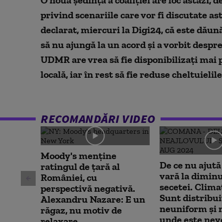
seconds
Volume
90%
privind scenariile care vor fi discutate ast
declarat, miercuri la Digi24, că este dăunăt
să nu ajungă la un acord și a vorbit despr
UDMR are vrea să fie disponibilizați mai 
locală, iar în rest să fie reduse cheltuielile
RECOMANDĂRI VIDEO
Moody's menține
De ce nu ajută
ratingul de țară al
vară la dimin
României, cu
secetei. Clima
perspectivă negativă.
Sunt distribui
Alexandru Nazare: E un
neuniform și 
răgaz, nu motiv de
unde este nev
relaxare