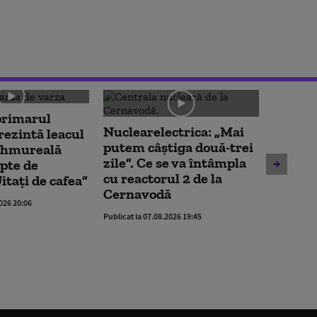
primarul
Cristi
Nuclearelectrica: „Mai
rezintă leacul
scăder
putem câștiga două-trei
ahmureală
„Popor
zile”. Ce se va întâmpla
pte de
de plat
cu reactorul 2 de la
Uitați de cafea”
fie pri
Cernavodă
2026 20:06
Publicat la 
Publicat la 07.08.2026 19:45