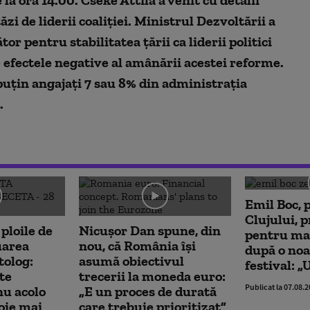
ăzi de liderii coaliției. Ministrul Dezvoltării a
or pentru stabilitatea țării ca liderii politici
e efectele negative al amânării acestei reforme.
puțin angajați 7 sau 8% din administrația
.
Emil Boc, 
Clujului, p
 ploile de
Nicușor Dan spune, din
pentru m
uarea
nou, că România își
după o noa
tolog:
asumă obiectivul
festival: „
te
trecerii la moneda euro:
Publicat la 07.08.
nu acolo
„E un proces de durată
oie mai
care trebuie prioritizat”