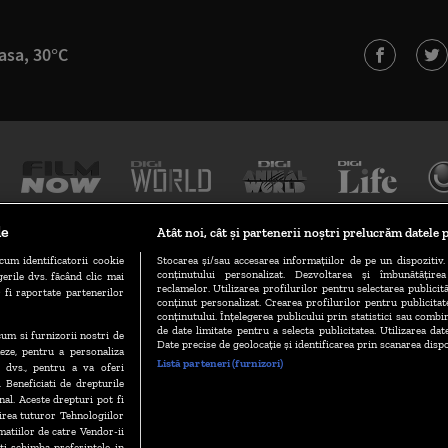
asa, 30°C
le
Atât noi, cât și partenerii noștri prelucrăm datele p
cum identificatorii cookie
Stocarea și/sau accesarea informațiilor de pe un dispozitiv. 
conținutului personalizat. Dezvoltarea și îmbunătățire
erile dvs. făcând clic mai
TERMENI ȘI CONDIȚII
POLITICA DE CONFIDENȚIALITATE
reclamelor. Utilizarea profilurilor pentru selectarea publicită
 fi raportate partenerilor
conținut personalizat. Crearea profilurilor pentru publicita
conținutului. Înțelegerea publicului prin statistici sau combin
de date limitate pentru a selecta publicitatea. Utilizarea dat
ecum si furnizorii nostri de
GESTIONAȚI PREFERINȚELE
CODUL DIGI24
CAMERE WEB
Date precise de geolocație și identificarea prin scanarea dispo
eze, pentru a personaliza
Listă parteneri (furnizori)
l dvs., pentru a va oferi
. Beneficiati de drepturile
al. Aceste drepturi pot fi
VERSIUNE MOBIL
irea tuturor Tehnologiilor
matiilor de catre Vendor-ii
 schimba preferintele in