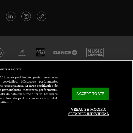
entru a oferi:
Utilizarea profilurilor pentru selectarea
a serviciilor. Măsurarea performanței
ții personalizate. Crearea profilurilor de
te personalizată. Măsurarea performanței
ACCEPT TOATE
ații de date din surse diferite. Utilizarea
elor limitate pentru a selecta conținutul.
CONTACT/INFO
zitivului.
VREAU SA MODIFIC
SETARILE INDIVIDUAL