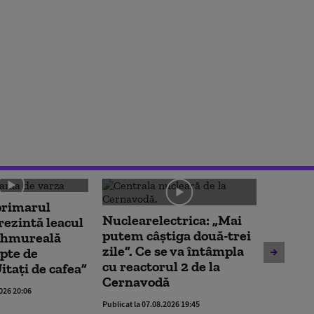
primarul
Cristi
Nuclearelectrica: „Mai
rezintă leacul
scăder
putem câștiga două-trei
ahmureală
„Popor
zile”. Ce se va întâmpla
pte de
de plat
cu reactorul 2 de la
Uitați de cafea”
fie pri
Cernavodă
2026 20:06
Publicat la 
Publicat la 07.08.2026 19:45