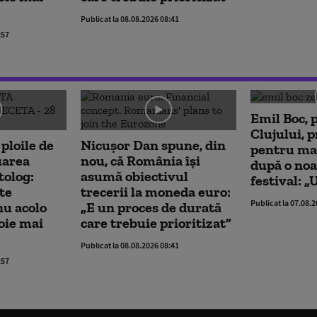
Publicat la 08.08.2026 08:41
:57
Emil Boc, 
Clujului, p
 ploile de
Nicușor Dan spune, din
pentru m
uarea
nou, că România își
după o noa
tolog:
asumă obiectivul
festival: „
te
trecerii la moneda euro:
Publicat la 07.08.
nu acolo
„E un proces de durată
oie mai
care trebuie prioritizat”
Publicat la 08.08.2026 08:41
:57