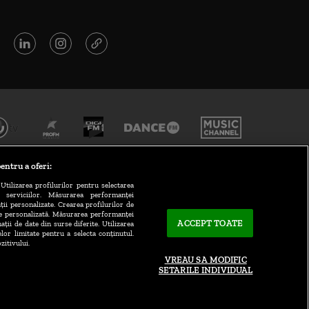
entru a oferi:
Utilizarea profilurilor pentru selectarea
a serviciilor. Măsurarea performanței
ții personalizate. Crearea profilurilor de
te personalizată. Măsurarea performanței
ACCEPT TOATE
ații de date din surse diferite. Utilizarea
elor limitate pentru a selecta conținutul.
CONTACT/INFO
zitivului.
VREAU SA MODIFIC
SETARILE INDIVIDUAL