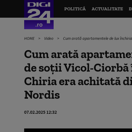
POLITICĂ
ACTUALITATE
E
HOME
Video
Cum arată apartamentele de lux închiriate
Cum arată apartament
de soții Vicol-Ciorb
Chiria era achitată d
Nordis
07.02.2025 12:32