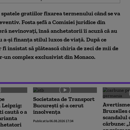
 spatele gratiilor fixarea termenului când se va
ventiv. Fosta șefă a Comisiei juridice din
ră nevinovați, însă anchetatorii îi acuză că au
 a-și finanța stilul luxos de viață. După ce
 fi insistat să plătească chiria de zeci de mii de
tr-un complex exclusivist din Monaco.
pe
Societatea de Transport
Avertismen
 Leipzig:
București și-a cerut
Bruxelles
ti caută o a
insolvența
scandalul 
arianta
Publicat la 06.08.2026 17:34
cărbune: „
chetatori
angajamen