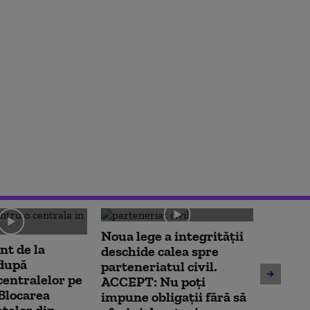
Noua lege a integrității
t de la
deschide calea spre
Unitate
 după
parteneriatul civil.
Cernav
centralelor pe
ACCEPT: Nu poți
oprită
Blocarea
impune obligații fără să
contin
telor din