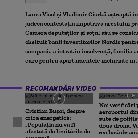
seconds
of
0
Laura Vicol și Vladimir Ciorbă așteaptă în
seconds
Volume
90%
judeca contestația împotriva arestului pre
Camera deputaților și soțul său se conside
cheltuit banii investitorilor Nordis pentru
compania a intrat în insolvență, familia ar
euro pentru apartamentele închiriate în
RECOMANDĂRI VIDEO
Noi verificări 
Cristian Bușoi, despre
aeroportul din
criza energetică:
sute de polițiș
„Populația nu va fi
doua dronă. V
afectată de limitările de
exclusă de an
consum”