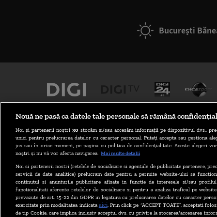
București Băne
Nouă ne pasă ca datele tale personale să rămână confidenția
Noi și partenerii noștri
30
stocăm și/sau accesăm informații pe dispozitivul dvs., pre
unici pentru prelucrarea datelor cu caracter personal. Puteți accepta sau gestiona aleg
jos sau în orice moment, pe pagina cu politica de confidențialitate. Aceste alegeri vor
noștri și nu vă vor afecta navigarea.
Mai multe detalii
Noi si partenerii nostri (retelele de socializare si agentiile de publicitate partenere, pr
ABONARE DIGI TV
servicii de date analitice) prelucram date pentru a permite website-ului sa function
continutul si anunturile publicitare afisate in functie de interesele si/sau profilu
functionalitati aferente retelelor de socializare si pentru a analiza traficul pe website
prevazute de art. 15-22 din GDPR in legatura cu prelucrarea datelor cu caracter person
aici
exercitate prin modalitatea indicata
. Prin click pe “ACCEPT TOATE”, acceptati folos
de tip Cookie, care implica inclusiv acceptul dvs. cu privire la stocarea/accesarea infor