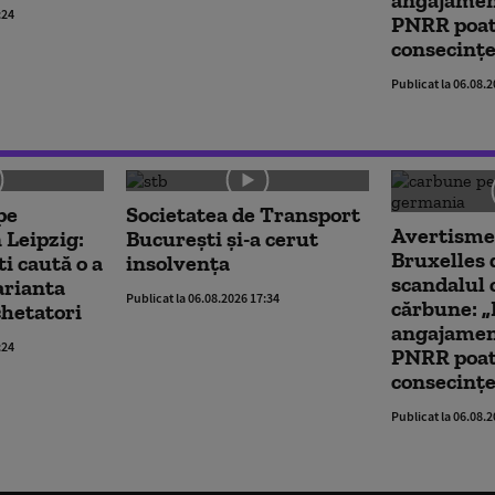
:24
PNRR poat
consecințe
Publicat la 06.08.
pe
Societatea de Transport
Avertismen
 Leipzig:
București și-a cerut
Bruxelles
ti caută o a
insolvența
scandalul 
arianta
Publicat la 06.08.2026 17:34
cărbune: „
chetatori
angajamen
:24
PNRR poat
consecințe
Publicat la 06.08.