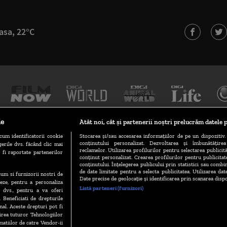
asa, 22°C
le
Atât noi, cât și partenerii noștri prelucrăm datele p
cum identificatorii cookie
Stocarea și/sau accesarea informațiilor de pe un dispozitiv. 
conținutului personalizat. Dezvoltarea și îmbunătățire
erile dvs. făcând clic mai
TERMENI ȘI CONDIȚII
POLITICA DE CONFIDENȚIALITATE
reclamelor. Utilizarea profilurilor pentru selectarea publicită
 fi raportate partenerilor
conținut personalizat. Crearea profilurilor pentru publicita
conținutului. Înțelegerea publicului prin statistici sau combin
de date limitate pentru a selecta publicitatea. Utilizarea dat
ecum si furnizorii nostri de
GESTIONAȚI PREFERINȚELE
CODUL DIGI24
CAMERE WEB
Date precise de geolocație și identificarea prin scanarea dispo
eze, pentru a personaliza
Listă parteneri (furnizori)
l dvs., pentru a va oferi
. Beneficiati de drepturile
al. Aceste drepturi pot fi
VERSIUNE MOBIL
irea tuturor Tehnologiilor
matiilor de catre Vendor-ii