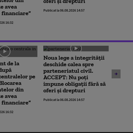
oferi și drepturi
spune 
e avea
Publicat la 06.08.2026 14:57
centra
 financiare”
Publicat la 
2026 16:32
Noua lege a integrității
t de la
deschide calea spre
Unitate
 după
parteneriatul civil.
Cernav
centralelor pe
ACCEPT: Nu poți
oprită
Blocarea
impune obligații fără să
contin
telor din
oferi și drepturi
spune 
e avea
Publicat la 06.08.2026 14:57
centra
 financiare”
Publicat la 
2026 16:32