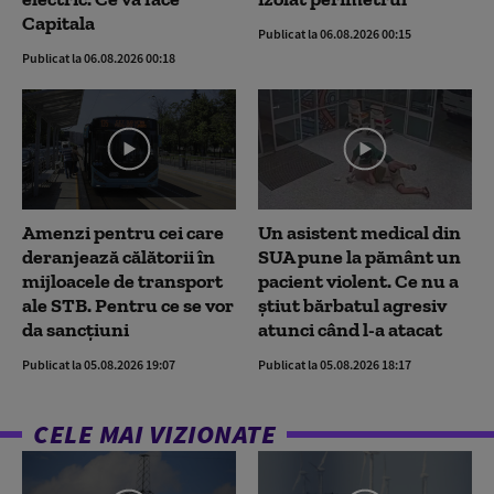
Capitala
Publicat la 06.08.2026 00:15
Publicat la 06.08.2026 00:18
Amenzi pentru cei care
Un asistent medical din
deranjează călătorii în
SUA pune la pământ un
mijloacele de transport
pacient violent. Ce nu a
ale STB. Pentru ce se vor
știut bărbatul agresiv
da sancțiuni
atunci când l-a atacat
Publicat la 05.08.2026 19:07
Publicat la 05.08.2026 18:17
CELE MAI VIZIONATE