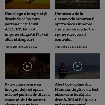
Noua lege a integrității
Unitatea 2 de la
deschide calea spre
Cernavodă ar putea fi
parteneriatul civil.
oprită dacă Dunărea
ACCEPT: Nu poți
continuă să scadă. Ce
impune obligații fără să
spune directorul
oferi și drepturi
centralei
Publicat la 06.08.2026 14:57
Publicat la 06.08.2026 10:56
Patru mari orașe au
Alertă pe o plajă din
început deja să aplice
Mamaia, după ce au fost
măsuri pentru limitarea
observate bucăți de
consumului de curent
dronă. ISU și Poliția au
electric. Ce va face
izolat perimetrul