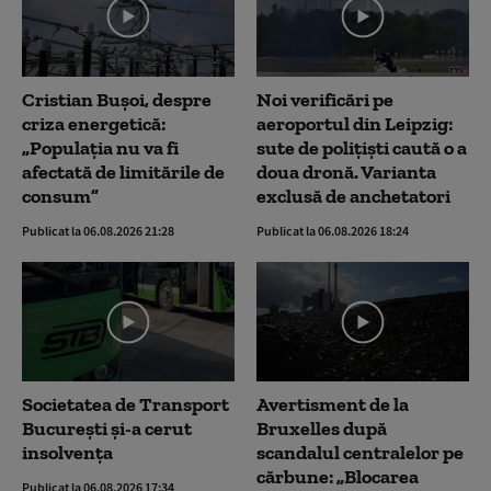
Cristian Bușoi, despre
Noi verificări pe
criza energetică:
aeroportul din Leipzig:
„Populația nu va fi
sute de polițiști caută o a
afectată de limitările de
doua dronă. Varianta
consum”
exclusă de anchetatori
Publicat la 06.08.2026 21:28
Publicat la 06.08.2026 18:24
Societatea de Transport
Avertisment de la
București și-a cerut
Bruxelles după
insolvența
scandalul centralelor pe
cărbune: „Blocarea
Publicat la 06.08.2026 17:34