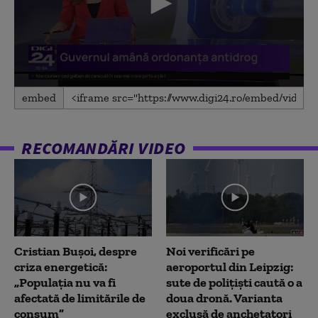
0
embed
seconds
of
2
minutes,
RECOMANDĂRI VIDEO
8
seconds
Cristian Bușoi, despre
Noi verificări pe
criza energetică:
aeroportul din Leipzig:
„Populația nu va fi
sute de polițiști caută o a
afectată de limitările de
doua dronă. Varianta
consum”
exclusă de anchetatori