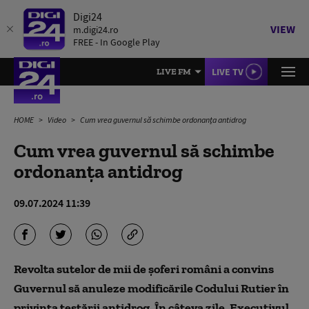
Digi24
VIEW
m.digi24.ro
FREE - In Google Play
LIVE TV
LIVE FM
HOME
Video
Cum vrea guvernul să schimbe ordonanța antidrog
Cum vrea guvernul să schimbe
ordonanța antidrog
09.07.2024 11:39
Revolta sutelor de mii de șoferi români a convins
Guvernul să anuleze modificările Codului Rutier în
privința testării antidrog. În câteva zile, Executivul