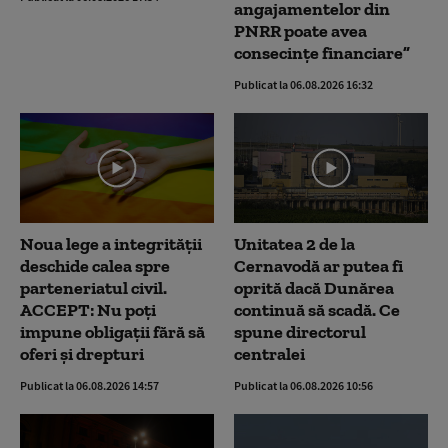
angajamentelor din
PNRR poate avea
consecințe financiare”
Publicat la 06.08.2026 16:32
Noua lege a integrității
Unitatea 2 de la
deschide calea spre
Cernavodă ar putea fi
parteneriatul civil.
oprită dacă Dunărea
ACCEPT: Nu poți
continuă să scadă. Ce
impune obligații fără să
spune directorul
oferi și drepturi
centralei
Publicat la 06.08.2026 14:57
Publicat la 06.08.2026 10:56