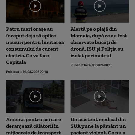
Patru mari orașe au
Alertă pe o plajă din
început deja să aplice
Mamaia, după ce au fost
măsuri pentru limitarea
observate bucăți de
consumului de curent
dronă. ISU și Poliția au
electric. Ce va face
izolat perimetrul
Capitala
Publicat la 06.08.2026 00:15
Publicat la 06.08.2026 00:18
Amenzi pentru cei care
Un asistent medical din
deranjează călătorii în
SUA pune la pământ un
mijloacele de transport
pacient violent. Ce nu a