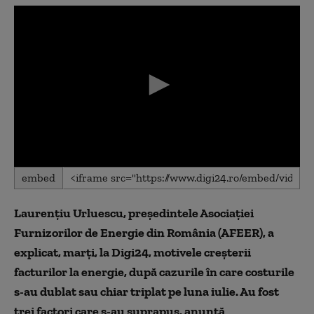
0
embed
seconds
of
0
Laurențiu Urluescu, președintele Asociației
seconds
Furnizorilor de Energie din România (AFEER), a
explicat, marți, la Digi24, motivele creșterii
facturilor la energie, după cazurile în care costurile
s-au dublat sau chiar triplat pe luna iulie. Au fost
trei factori care s-au suprapus, anunță