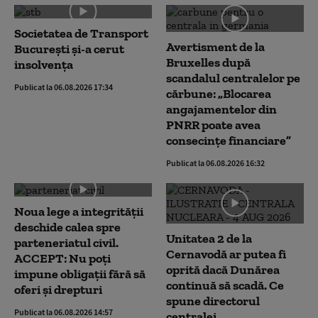
Societatea de Transport
Avertisment de la
București și-a cerut
Bruxelles după
insolvența
scandalul centralelor pe
Publicat la 06.08.2026 17:34
cărbune: „Blocarea
angajamentelor din
PNRR poate avea
consecințe financiare”
Publicat la 06.08.2026 16:32
Noua lege a integrității
deschide calea spre
Unitatea 2 de la
parteneriatul civil.
Cernavodă ar putea fi
ACCEPT: Nu poți
oprită dacă Dunărea
impune obligații fără să
continuă să scadă. Ce
oferi și drepturi
spune directorul
Publicat la 06.08.2026 14:57
centralei