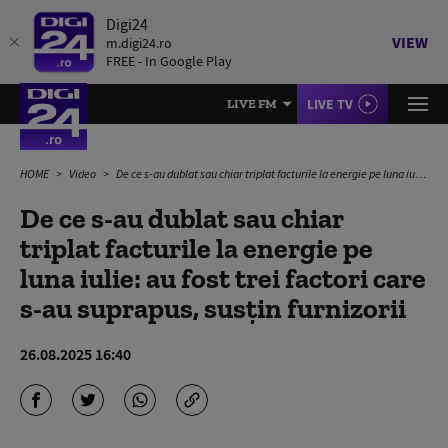
Digi24
VIEW
m.digi24.ro
FREE - In Google Play
LIVE TV
LIVE FM
HOME
Video
De ce s-au dublat sau chiar triplat facturile la energie pe luna iulie: au fost trei factori care s-au suprapus, susțin furnizorii
De ce s-au dublat sau chiar
triplat facturile la energie pe
luna iulie: au fost trei factori care
s-au suprapus, susțin furnizorii
26.08.2025 16:40