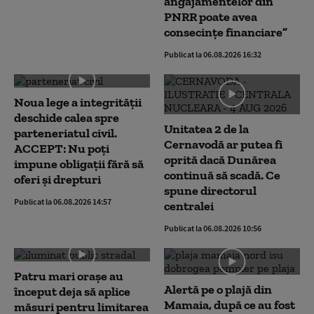
angajamentelor din
PNRR poate avea
consecințe financiare”
Publicat la 06.08.2026 16:32
Noua lege a integrității
deschide calea spre
Unitatea 2 de la
parteneriatul civil.
Cernavodă ar putea fi
ACCEPT: Nu poți
oprită dacă Dunărea
impune obligații fără să
continuă să scadă. Ce
oferi și drepturi
spune directorul
Publicat la 06.08.2026 14:57
centralei
Publicat la 06.08.2026 10:56
Patru mari orașe au
Alertă pe o plajă din
început deja să aplice
Mamaia, după ce au fost
măsuri pentru limitarea