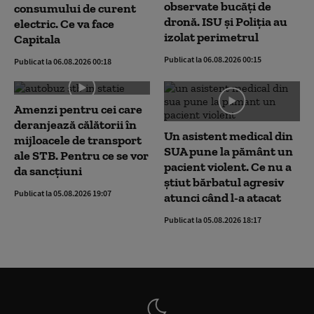
observate bucăți de
consumului de curent
dronă. ISU și Poliția au
electric. Ce va face
izolat perimetrul
Capitala
Publicat la 06.08.2026 00:15
Publicat la 06.08.2026 00:18
Amenzi pentru cei care
deranjează călătorii în
Un asistent medical din
mijloacele de transport
SUA pune la pământ un
ale STB. Pentru ce se vor
pacient violent. Ce nu a
da sancțiuni
știut bărbatul agresiv
Publicat la 05.08.2026 19:07
atunci când l-a atacat
Publicat la 05.08.2026 18:17