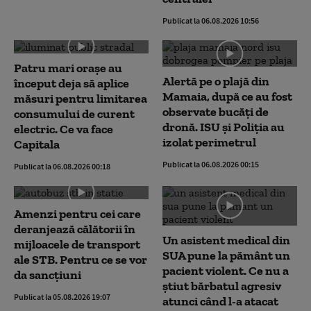
Publicat la 06.08.2026 10:56
Patru mari orașe au
Alertă pe o plajă din
început deja să aplice
Mamaia, după ce au fost
măsuri pentru limitarea
observate bucăți de
consumului de curent
dronă. ISU și Poliția au
electric. Ce va face
izolat perimetrul
Capitala
Publicat la 06.08.2026 00:15
Publicat la 06.08.2026 00:18
Amenzi pentru cei care
deranjează călătorii în
Un asistent medical din
mijloacele de transport
SUA pune la pământ un
ale STB. Pentru ce se vor
pacient violent. Ce nu a
da sancțiuni
știut bărbatul agresiv
Publicat la 05.08.2026 19:07
atunci când l-a atacat