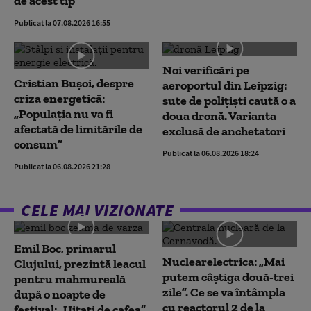
de acest tip
Publicat la 07.08.2026 16:55
Noi verificări pe
Cristian Bușoi, despre
aeroportul din Leipzig:
criza energetică:
sute de polițiști caută o a
„Populația nu va fi
doua dronă. Varianta
afectată de limitările de
exclusă de anchetatori
consum”
Publicat la 06.08.2026 18:24
Publicat la 06.08.2026 21:28
CELE MAI VIZIONATE
Emil Boc, primarul
Nuclearelectrica: „Mai
Clujului, prezintă leacul
putem câștiga două-trei
pentru mahmureală
zile”. Ce se va întâmpla
după o noapte de
cu reactorul 2 de la
festival: „Uitați de cafea”