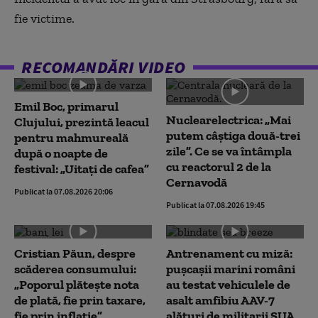
fie victime.
RECOMANDĂRI VIDEO
Emil Boc, primarul
Nuclearelectrica: „Mai
Clujului, prezintă leacul
putem câștiga două-trei
pentru mahmureală
zile”. Ce se va întâmpla
după o noapte de
cu reactorul 2 de la
festival: „Uitați de cafea”
Cernavodă
Publicat la 07.08.2026 20:06
Publicat la 07.08.2026 19:45
Cristian Păun, despre
Antrenament cu miză:
scăderea consumului:
pușcașii marini români
„Poporul plătește nota
au testat vehiculele de
de plată, fie prin taxare,
asalt amfibiu AAV-7
fie prin inflație”
alături de militarii SUA