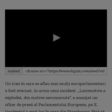
0
embed
seconds
of
0
Un tren în care se aflau mai mulți europarlamentari
seconds
a fost evacuat, în urma unui incident. „Locomotiva a
explodat, din motive necunoscute”, a anunțat un
ofițer de presă al Parlamentului European, pe X.
Incidentul a avut loc în gara din Strasbourg, fără să