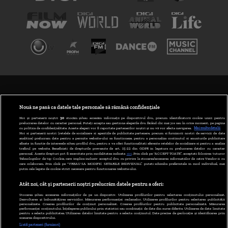
TERMENI ȘI CONDIȚII
POLITICA DE CONFIDENȚIALITATE
Nouă ne pasă ca datele tale personale să rămână confidențiale
Noi și partenerii noștri
30
stocăm și/sau accesăm informații pe dispozitivul dvs., precum identificatorii cookie unici pentru
prelucrarea datelor cu caracter personal. Puteți accepta sau gestiona alegerile dvs. făcând clic mai jos sau în orice moment, pe pagina
ABONARE DIGI TV
cu politica de confidențialitate. Aceste alegeri vor fi raportate partenerilor noștri și nu vă vor afecta navigarea.
Mai multe detalii
Noi si partenerii nostri (retelele de socializare si agentiile de publicitate partenere, precum si furnizorii nostri de servicii de date
analitice) prelucram date pentru a permite website-ului sa functioneze, pentru a personaliza continutul si anunturile publicitare
GESTIONAȚI PREFERINȚELE
afisate in functie de interesele si/sau profilul dvs., pentru a va oferi functionalitati aferente retelelor de socializare si pentru a analiza
traficul pe website. Beneficiati de drepturile prevazute de art. 15-22 din GDPR in legatura cu prelucrarea datelor cu caracter
personal. Aceste drepturi pot fi exercitate prin modalitatea indicata
aici
. Prin click pe “ACCEPT TOATE”, acceptati folosirea tuturor
CODUL DIGI24
Tehnologiilor de tip Cookie, care implica inclusiv acceptul dvs. cu privire la stocarea/accesarea informatiilor de catre Vendor-ii cu
care colaboram. Prin click pe “VREAU SA MODIFIC SETARILE INDIVIDUAL” puteti schimba preferintele in mod individual, mai
putin cele legate de cookie strict necesare pentru functionarea website-ului.
CAMERE WEB
Atât noi, cât și partenerii noștri prelucrăm datele pentru a oferi:
CONTACT/INFO
Stocarea și/sau accesarea informațiilor de pe un dispozitiv. Utilizarea profilurilor pentru selectarea conținutului personalizat.
Dezvoltarea și îmbunătățirea serviciilor. Măsurarea performanței reclamelor. Utilizarea profilurilor pentru selectarea publicității
personalizate. Crearea profilurilor de conținut personalizat. Crearea profilurilor pentru publicitate personalizată. Măsurarea
performanței conținutului. Înțelegerea publicului prin statistici sau combinații de date din surse diferite. Utilizarea de date limitate
pentru a selecta publicitatea. Utilizarea datelor limitate pentru a selecta conținutul. Date precise de geolocație și identificarea prin
VERSIUNE DESKTOP
scanarea dispozitivului.
Listă parteneri (furnizori)