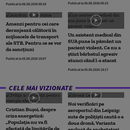
Publicat la 06.08.2026 00:15
Publicat la 06.08.2026 00:18
Amenzi pentru cei care
deranjează călătorii în
Un asistent medical din
mijloacele de transport
SUA pune la pământ un
ale STB. Pentru ce se vor
pacient violent. Ce nu a
da sancțiuni
știut bărbatul agresiv
Publicat la 05.08.2026 19:07
atunci când l-a atacat
Publicat la 05.08.2026 18:17
CELE MAI VIZIONATE
Noi verificări pe
Cristian Bușoi, despre
aeroportul din Leipzig:
criza energetică:
sute de polițiști caută o a
„Populația nu va fi
doua dronă. Varianta
afectată de limitările de
exclusă de anchetatori