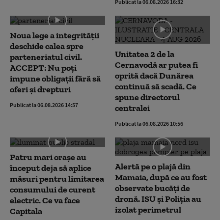
Publicat la 06.08.2026 16:32
Noua lege a integrității
deschide calea spre
Unitatea 2 de la
parteneriatul civil.
Cernavodă ar putea fi
ACCEPT: Nu poți
oprită dacă Dunărea
impune obligații fără să
continuă să scadă. Ce
oferi și drepturi
spune directorul
Publicat la 06.08.2026 14:57
centralei
Publicat la 06.08.2026 10:56
Patru mari orașe au
Alertă pe o plajă din
început deja să aplice
Mamaia, după ce au fost
măsuri pentru limitarea
observate bucăți de
consumului de curent
dronă. ISU și Poliția au
electric. Ce va face
izolat perimetrul
Capitala