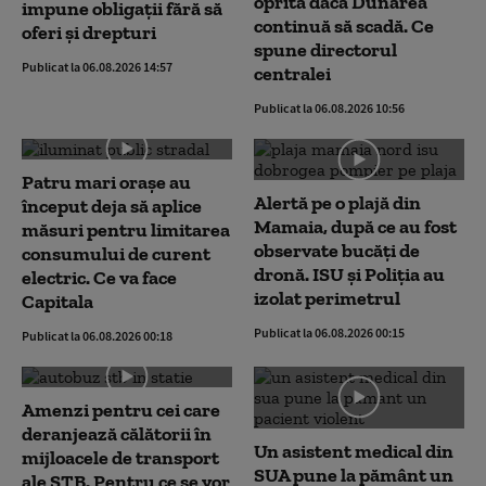
oprită dacă Dunărea
impune obligații fără să
continuă să scadă. Ce
oferi și drepturi
spune directorul
Publicat la 06.08.2026 14:57
centralei
Publicat la 06.08.2026 10:56
Patru mari orașe au
Alertă pe o plajă din
început deja să aplice
Mamaia, după ce au fost
măsuri pentru limitarea
observate bucăți de
consumului de curent
dronă. ISU și Poliția au
electric. Ce va face
izolat perimetrul
Capitala
Publicat la 06.08.2026 00:15
Publicat la 06.08.2026 00:18
Amenzi pentru cei care
deranjează călătorii în
Un asistent medical din
mijloacele de transport
SUA pune la pământ un
ale STB. Pentru ce se vor