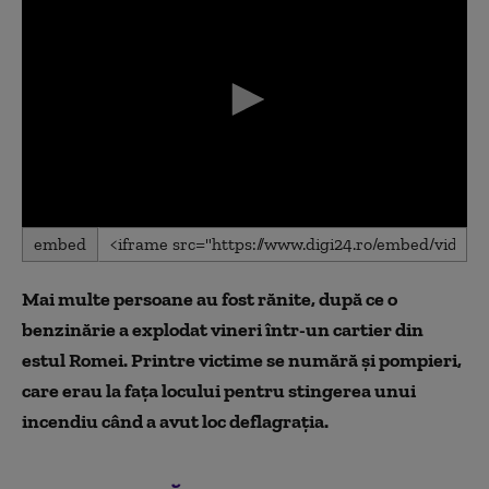
0
embed
seconds
of
0
Mai multe persoane au fost rănite, după ce o
seconds
benzinărie a explodat vineri într-un cartier din
estul Romei. Printre victime se numără și pompieri,
care erau la fața locului pentru stingerea unui
incendiu când a avut loc deflagrația.