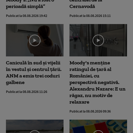
perioadă simplă”
Cernavodă
Publicat la 08.08.2026 19:42
Publicat la 08.08.2026 15:11
Caniculă în sud și vijelii
Moody's menține
în vestul și centrul țării.
ratingul de țară al
ANM a emis trei coduri
României, cu
galbene
perspectivă negativă.
Alexandru Nazare: E un
Publicat la 08.08.2026 11:26
răgaz, nu motiv de
relaxare
Publicat la 08.08.2026 09:36