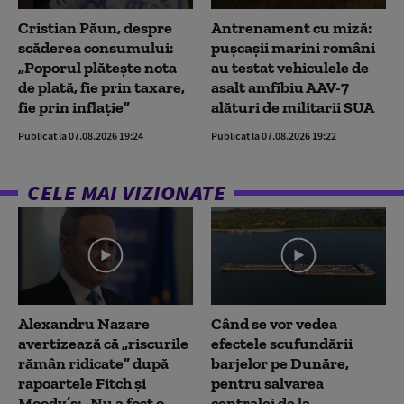
Cristian Păun, despre
Antrenament cu miză:
scăderea consumului:
pușcașii marini români
„Poporul plătește nota
au testat vehiculele de
de plată, fie prin taxare,
asalt amfibiu AAV-7
fie prin inflație”
alături de militarii SUA
Publicat la 07.08.2026 19:24
Publicat la 07.08.2026 19:22
CELE MAI VIZIONATE
Alexandru Nazare
Când se vor vedea
avertizează că „riscurile
efectele scufundării
rămân ridicate” după
barjelor pe Dunăre,
rapoartele Fitch și
pentru salvarea
Moody’s: „Nu a fost o
centralei de la