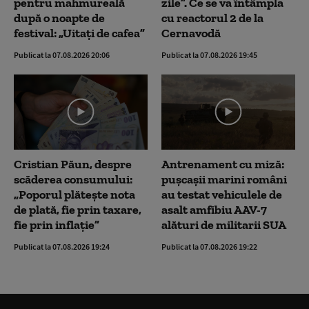
pentru mahmureală
zile”. Ce se va întâmpla
după o noapte de
cu reactorul 2 de la
festival: „Uitați de cafea”
Cernavodă
Publicat la 07.08.2026 20:06
Publicat la 07.08.2026 19:45
Cristian Păun, despre
Antrenament cu miză:
scăderea consumului:
pușcașii marini români
„Poporul plătește nota
au testat vehiculele de
de plată, fie prin taxare,
asalt amfibiu AAV-7
fie prin inflație”
alături de militarii SUA
Publicat la 07.08.2026 19:24
Publicat la 07.08.2026 19:22