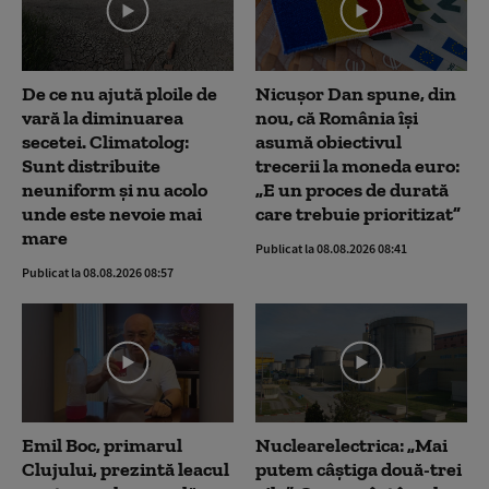
De ce nu ajută ploile de
Nicușor Dan spune, din
vară la diminuarea
nou, că România își
secetei. Climatolog:
asumă obiectivul
Sunt distribuite
trecerii la moneda euro:
neuniform și nu acolo
„E un proces de durată
unde este nevoie mai
care trebuie prioritizat”
mare
Publicat la 08.08.2026 08:41
Publicat la 08.08.2026 08:57
Emil Boc, primarul
Nuclearelectrica: „Mai
Clujului, prezintă leacul
putem câștiga două-trei