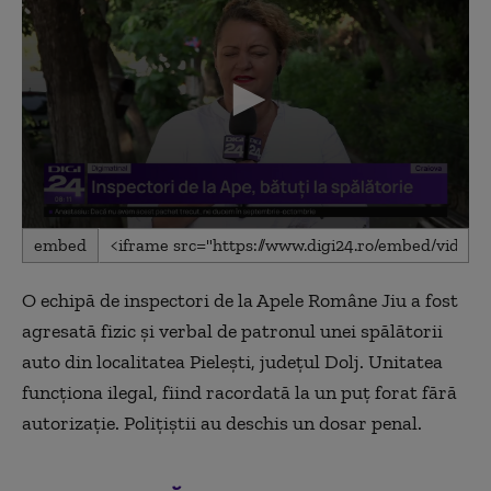
0
embed
seconds
of
1
O echipă de inspectori de la Apele Române Jiu a fost
minute,
29
agresată fizic și verbal de patronul unei spălătorii
seconds
auto din localitatea Pielești, județul Dolj. Unitatea
funcționa ilegal, fiind racordată la un puț forat fără
autorizație. Polițiștii au deschis un dosar penal.