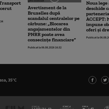
 Transport
Noua lege 
Avertisment de la
 cerut
deschide c
Bruxelles după
parteneriat
scandalul centralelor pe
ACCEPT: N
:34
cărbune: „Blocarea
impune obl
angajamentelor din
oferi și dr
PNRR poate avea
Publicat la 06.08.
consecințe financiare”
Publicat la 06.08.2026 16:32
asa, 35°C