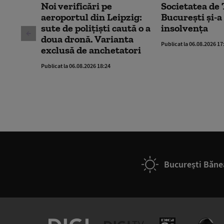
Noi verificări pe
Societatea de
aeroportul din Leipzig:
București și-a
sute de polițiști caută o a
insolvența
doua dronă. Varianta
Publicat la 06.08.2026 17
exclusă de anchetatori
Publicat la 06.08.2026 18:24
București Băne