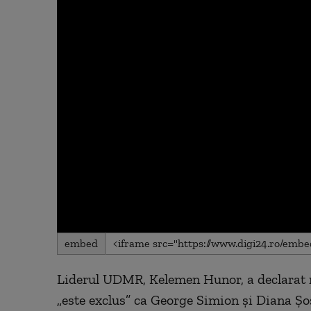
0
embed
seconds
of
0
Liderul UDMR, Kelemen Hunor, a declarat ma
seconds
Volume
90%
„este exclus” ca George Simion și Diana Șo