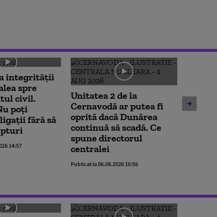
a integrității
Patru 
alea spre
început
Unitatea 2 de la
ul civil.
măsuri
Cernavodă ar putea fi
u poți
consum
oprită dacă Dunărea
igații fără să
electri
continuă să scadă. Ce
epturi
Capita
spune directorul
2026 14:57
Publicat la 
centralei
Publicat la 06.08.2026 10:56