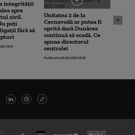
a integrității
Patru 
alea spre
început
Unitatea 2 de la
ul civil.
măsuri
Cernavodă ar putea fi
u poți
consum
oprită dacă Dunărea
igații fără să
electri
continuă să scadă. Ce
epturi
Capita
spune directorul
2026 14:57
Publicat la 
centralei
Publicat la 06.08.2026 10:56