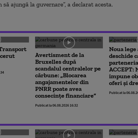
să ajungă la guvernare”, a declarat acesta.
 Transport
Noua lege 
Avertisment de la
 cerut
deschide c
Bruxelles după
parteneriat
scandalul centralelor pe
ACCEPT: N
:34
cărbune: „Blocarea
impune obl
angajamentelor din
oferi și dr
PNRR poate avea
Publicat la 06.08.
consecințe financiare”
Publicat la 06.08.2026 16:32