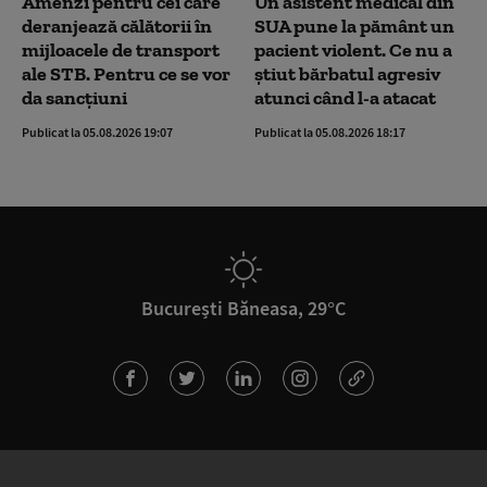
Amenzi pentru cei care
Un asistent medical din
deranjează călătorii în
SUA pune la pământ un
mijloacele de transport
pacient violent. Ce nu a
ale STB. Pentru ce se vor
știut bărbatul agresiv
da sancțiuni
atunci când l-a atacat
Publicat la 05.08.2026 19:07
Publicat la 05.08.2026 18:17
București Băneasa, 29°C