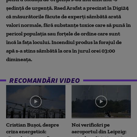
ședință de urgență. Raed Arafat a precizat la Digi24
că măsurătorile făcute de experți sâmbătă arată
valori normale, fără substanţe toxice care să pună în
pericol populaţia sau forțele de ordine care sunt
încă la fața locului. Incendiul produs la forajul de
apă s-a stins sâmbătă la ora în jurul orei 03:00
dimineaţa.
RECOMANDĂRI VIDEO
Cristian Bușoi, despre
Noi verificări pe
criza energetică:
aeroportul din Leipzig: