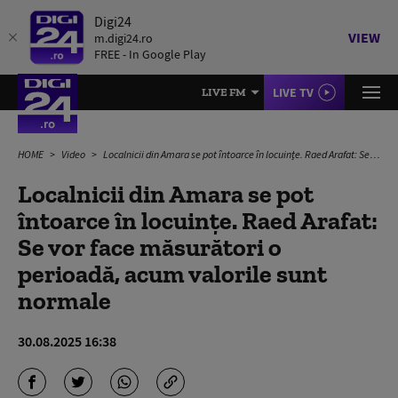
Digi24
VIEW
m.digi24.ro
FREE - In Google Play
LIVE TV
LIVE FM
HOME
Video
Localnicii din Amara se pot întoarce în locuințe. Raed Arafat: Se vor face măsurători o perioadă, acum valorile sunt normale
Localnicii din Amara se pot
întoarce în locuințe. Raed Arafat:
Se vor face măsurători o
perioadă, acum valorile sunt
normale
30.08.2025 16:38