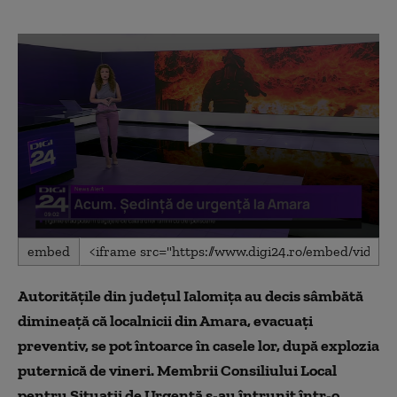
0
embed
seconds
of
8
Autorităţile din județul Ialomița au decis sâmbătă
minutes,
34
dimineață că localnicii din Amara, evacuați
seconds
preventiv, se pot întoarce în casele lor, după explozia
puternică de vineri. Membrii Consiliului Local
pentru Situații de Urgență s-au întrunit într-o