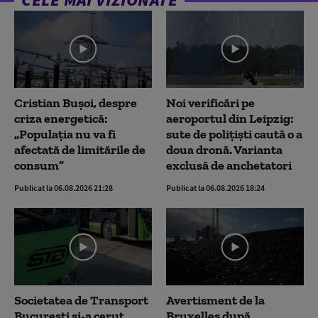
Cristian Bușoi, despre
Noi verificări pe
criza energetică:
aeroportul din Leipzig:
„Populația nu va fi
sute de polițiști caută o a
afectată de limitările de
doua dronă. Varianta
consum”
exclusă de anchetatori
Publicat la 06.08.2026 21:28
Publicat la 06.08.2026 18:24
Societatea de Transport
Avertisment de la
București și-a cerut
Bruxelles după