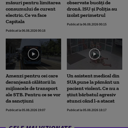
măsuri pentru limitarea
observate bucăți de
consumului de curent
dronă. ISU și Poliția au
electric. Ce va face
izolat perimetrul
Capitala
Publicat la 06.08.2026 00:15
Publicat la 06.08.2026 00:18
Amenzi pentru cei care
Un asistent medical din
deranjează călătorii în
SUA pune la pământ un
mijloacele de transport
pacient violent. Ce nu a
ale STB. Pentru ce se vor
știut bărbatul agresiv
da sancțiuni
atunci când l-a atacat
Publicat la 05.08.2026 19:07
Publicat la 05.08.2026 18:17
CELE MAI VIZIONATE