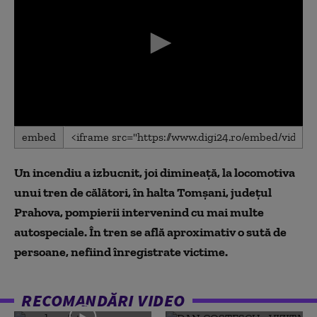
0
embed
seconds
of
0
Un incendiu a izbucnit, joi dimineaţă, la locomotiva
seconds
unui tren de călători, în halta Tomşani, judeţul
Prahova, pompierii intervenind cu mai multe
autospeciale. În tren se află aproximativ o sută de
persoane, nefiind înregistrate victime.
RECOMANDĂRI VIDEO