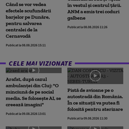
Când se vor vedea
în vestul și centrul țării.
efectele scufundării
ANM a emis trei coduri
barjelor pe Dunăre,
galbene
pentru salvarea
Publicat la 08.08.2026 11:26
centralei de la
Cernavodă
Publicat la 08.08.2026 15:11
CELE MAI VIZIONATE
Arafat, după cazul
ambulanței din Cluj: "O
Pistă de avioane pe o
minciună de pe social
autostradă din România.
media. Se folosește AI, se
În ce situații va putea fi
creează imagini"
folosită pentru aterizare
Publicat la 09.08.2026 13:01
Publicat la 09.08.2026 11:30