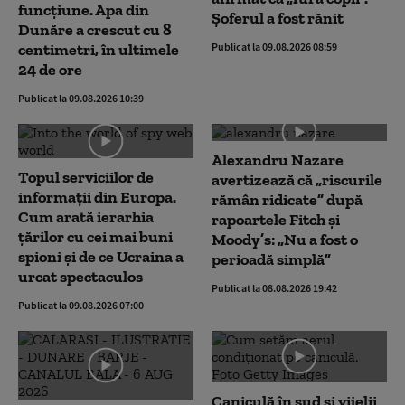
funcțiune. Apa din
Șoferul a fost rănit
Dunăre a crescut cu 8
centimetri, în ultimele
Publicat la 09.08.2026 08:59
24 de ore
Publicat la 09.08.2026 10:39
Alexandru Nazare
Topul serviciilor de
avertizează că „riscurile
informații din Europa.
rămân ridicate” după
Cum arată ierarhia
rapoartele Fitch și
țărilor cu cei mai buni
Moody’s: „Nu a fost o
spioni și de ce Ucraina a
perioadă simplă”
urcat spectaculos
Publicat la 08.08.2026 19:42
Publicat la 09.08.2026 07:00
Caniculă în sud și vijelii