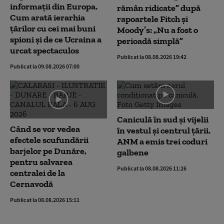
informații din Europa.
rămân ridicate” după
Cum arată ierarhia
rapoartele Fitch și
țărilor cu cei mai buni
Moody’s: „Nu a fost o
spioni și de ce Ucraina a
perioadă simplă”
urcat spectaculos
Publicat la 08.08.2026 19:42
Publicat la 09.08.2026 07:00
Caniculă în sud și vijelii
Când se vor vedea
în vestul și centrul țării.
efectele scufundării
ANM a emis trei coduri
barjelor pe Dunăre,
galbene
pentru salvarea
Publicat la 08.08.2026 11:26
centralei de la
Cernavodă
Publicat la 08.08.2026 15:11