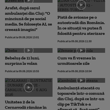
Arafat, după cazul
ambulanței din Cluj: "O
Pistă de avioane pe o
minciună de pe social
autostradă din România.
media. Se folosește AI, se
În ce situații va putea fi
creează imagini"
folosită pentru aterizare
Publicat la 09.08.2026 13:01
Publicat la 09.08.2026 11:30
Bebeluș de 11 luni,
Cum va fi vremea în
surprins la volan
următoarele zile
Publicat la 09.08.2026 10:55
Publicat la 09.08.2026 10:54
Ambulanţă atacată cu
topoarele într-o comună
din Cluj, după ce într-un
Unitatea 2 de la
clip pe TikTok s-a
Cernavodă rămâne în
afirmat că „fură copii”.