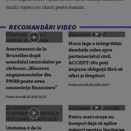
mulți copaci au căzut peste mașini.
RECOMANDĂRI VIDEO
Noua lege a integrității
Avertisment de la
deschide calea spre
Bruxelles după
parteneriatul civil.
scandalul centralelor pe
ACCEPT: Nu poți
cărbune: „Blocarea
impune obligații fără să
angajamentelor din
oferi și drepturi
PNRR poate avea
Publicat la 06.08.2026 14:57
consecințe financiare”
Publicat la 06.08.2026 16:32
Patru mari orașe au
început deja să aplice
Unitatea 2 de la
măsuri pentru limitarea