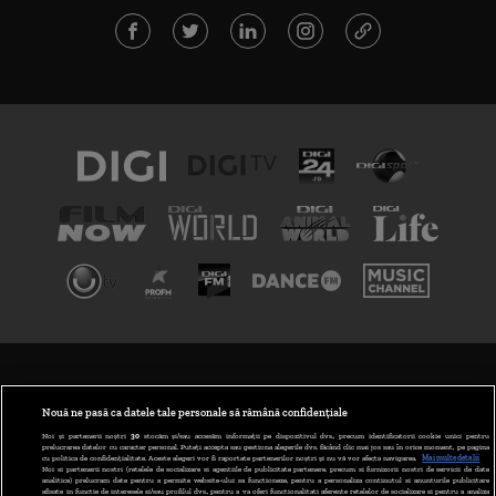
TERMENI ȘI CONDIȚII
POLITICA DE CONFIDENȚIALITATE
Nouă ne pasă ca datele tale personale să rămână confidențiale
Noi și partenerii noștri
30
stocăm și/sau accesăm informații pe dispozitivul dvs., precum identificatorii cookie unici pentru
prelucrarea datelor cu caracter personal. Puteți accepta sau gestiona alegerile dvs. făcând clic mai jos sau în orice moment, pe pagina
ABONARE DIGI TV
cu politica de confidențialitate. Aceste alegeri vor fi raportate partenerilor noștri și nu vă vor afecta navigarea.
Mai multe detalii
Noi si partenerii nostri (retelele de socializare si agentiile de publicitate partenere, precum si furnizorii nostri de servicii de date
analitice) prelucram date pentru a permite website-ului sa functioneze, pentru a personaliza continutul si anunturile publicitare
GESTIONAȚI PREFERINȚELE
afisate in functie de interesele si/sau profilul dvs., pentru a va oferi functionalitati aferente retelelor de socializare si pentru a analiza