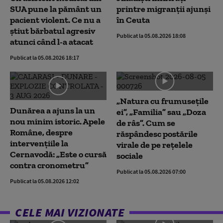
SUA pune la pământ un
printre migranții ajunși
pacient violent. Ce nu a
în Ceuta
știut bărbatul agresiv
Publicat la 05.08.2026 18:08
atunci când l-a atacat
Publicat la 05.08.2026 18:17
„Natura cu frumusețile
Dunărea a ajuns la un
ei”, „Familia” sau „Doza
nou minim istoric. Apele
de râs”. Cum se
Române, despre
răspândesc postările
intervențiile la
virale de pe rețelele
Cernavodă: „Este o cursă
sociale
contra cronometru”
Publicat la 05.08.2026 07:00
Publicat la 05.08.2026 12:02
CELE MAI VIZIONATE