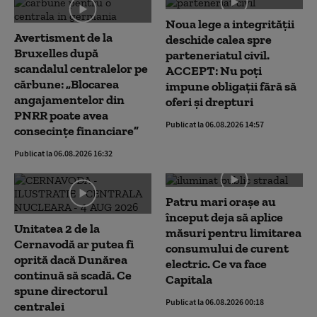
Noua lege a integrității
Avertisment de la
deschide calea spre
Bruxelles după
parteneriatul civil.
scandalul centralelor pe
ACCEPT: Nu poți
cărbune: „Blocarea
impune obligații fără să
angajamentelor din
oferi și drepturi
PNRR poate avea
Publicat la 06.08.2026 14:57
consecințe financiare”
Publicat la 06.08.2026 16:32
Patru mari orașe au
început deja să aplice
Unitatea 2 de la
măsuri pentru limitarea
Cernavodă ar putea fi
consumului de curent
oprită dacă Dunărea
electric. Ce va face
continuă să scadă. Ce
Capitala
spune directorul
Publicat la 06.08.2026 00:18
centralei