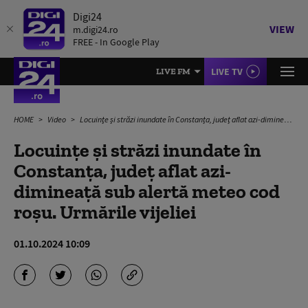
Digi24
VIEW
m.digi24.ro
FREE - In Google Play
LIVE TV
LIVE FM
HOME
Video
Locuinţe şi străzi inundate în Constanța, județ aflat azi-dimineață sub alertă meteo cod roșu. Urmările vijeliei
Locuinţe şi străzi inundate în
Constanța, județ aflat azi-
dimineață sub alertă meteo cod
roșu. Urmările vijeliei
01.10.2024 10:09