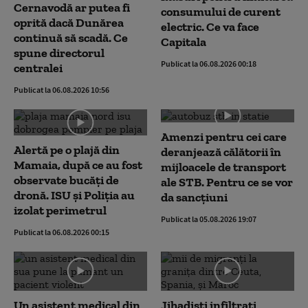
Cernavodă ar putea fi
consumului de curent
oprită dacă Dunărea
electric. Ce va face
continuă să scadă. Ce
Capitala
spune directorul
Publicat la 06.08.2026 00:18
centralei
Publicat la 06.08.2026 10:56
Amenzi pentru cei care
Alertă pe o plajă din
deranjează călătorii în
Mamaia, după ce au fost
mijloacele de transport
observate bucăți de
ale STB. Pentru ce se vor
dronă. ISU și Poliția au
da sancțiuni
izolat perimetrul
Publicat la 05.08.2026 19:07
Publicat la 06.08.2026 00:15
Un asistent medical din
Jihadiști infiltrați