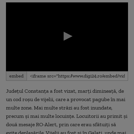
0
embed
seconds
of
0
Județul Constanța a fost vizat, marți dimineață, de
seconds
un cod roșu de vijelii, care a provocat pagube în mai
multe zone. Mai multe străzi au fost inundate,
precum și mai multe locuințe. Locuitorii au primit și
două mesaje RO-Alert, prin care erau sfătuiți să
evite deplasările. Vijelii au fost și în Galați, unde mai