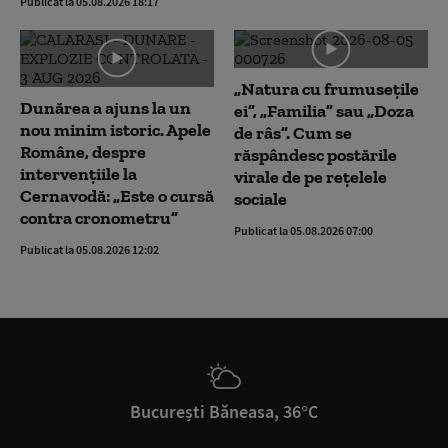
Publicat la 05.08.2026 18:17
„Natura cu frumusețile
Dunărea a ajuns la un
ei”, „Familia” sau „Doza
nou minim istoric. Apele
de râs”. Cum se
Române, despre
răspândesc postările
intervențiile la
virale de pe rețelele
Cernavodă: „Este o cursă
sociale
contra cronometru”
Publicat la 05.08.2026 07:00
Publicat la 05.08.2026 12:02
București Băneasa, 36°C