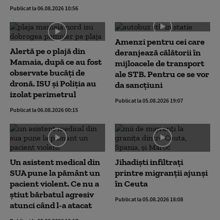
Publicat la 06.08.2026 10:56
Amenzi pentru cei care
Alertă pe o plajă din
deranjează călătorii în
Mamaia, după ce au fost
mijloacele de transport
observate bucăți de
ale STB. Pentru ce se vor
dronă. ISU și Poliția au
da sancțiuni
izolat perimetrul
Publicat la 05.08.2026 19:07
Publicat la 06.08.2026 00:15
Un asistent medical din
Jihadiști infiltrați
SUA pune la pământ un
printre migranții ajunși
pacient violent. Ce nu a
în Ceuta
știut bărbatul agresiv
Publicat la 05.08.2026 18:08
atunci când l-a atacat