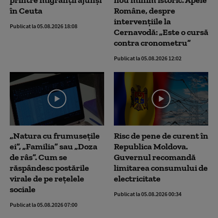
printre migranții ajunși
nou minim istoric. Apele
în Ceuta
Române, despre
intervențiile la
Publicat la 05.08.2026 18:08
Cernavodă: „Este o cursă
contra cronometru”
Publicat la 05.08.2026 12:02
„Natura cu frumusețile
Risc de pene de curent în
ei”, „Familia” sau „Doza
Republica Moldova.
de râs”. Cum se
Guvernul recomandă
răspândesc postările
limitarea consumului de
virale de pe rețelele
electricitate
sociale
Publicat la 05.08.2026 00:34
Publicat la 05.08.2026 07:00