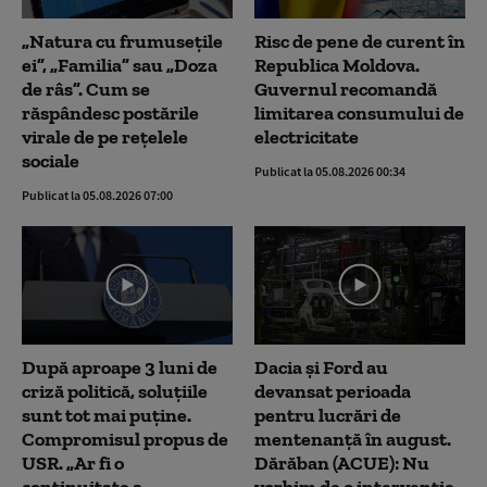
„Natura cu frumusețile
Risc de pene de curent în
ei”, „Familia” sau „Doza
Republica Moldova.
de râs”. Cum se
Guvernul recomandă
răspândesc postările
limitarea consumului de
virale de pe rețelele
electricitate
sociale
Publicat la 05.08.2026 00:34
Publicat la 05.08.2026 07:00
După aproape 3 luni de
Dacia și Ford au
criză politică, soluțiile
devansat perioada
sunt tot mai puține.
pentru lucrări de
Compromisul propus de
mentenanță în august.
USR. „Ar fi o
Dărăban (ACUE): Nu