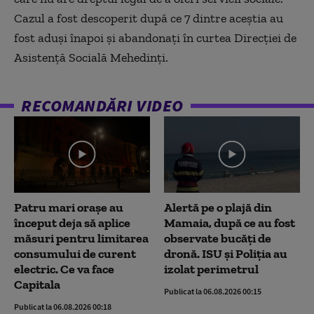
Cazul a fost descoperit după ce 7 dintre aceștia au
fost aduși înapoi și abandonați în curtea Direcției de
Asistență Socială Mehedinți.
RECOMANDĂRI VIDEO
Patru mari orașe au
Alertă pe o plajă din
început deja să aplice
Mamaia, după ce au fost
măsuri pentru limitarea
observate bucăți de
consumului de curent
dronă. ISU și Poliția au
electric. Ce va face
izolat perimetrul
Capitala
Publicat la 06.08.2026 00:15
Publicat la 06.08.2026 00:18