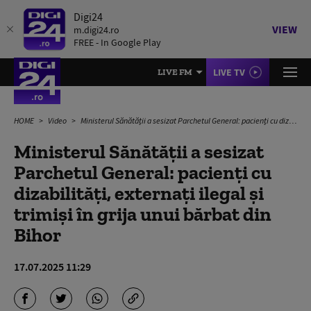
Digi24
VIEW
m.digi24.ro
FREE - In Google Play
LIVE TV
LIVE FM
HOME
Video
Ministerul Sănătății a sesizat Parchetul General: pacienți cu dizabilități, externați ilegal și trimiși în grija unui bărbat din Bihor
Ministerul Sănătății a sesizat
Parchetul General: pacienți cu
dizabilități, externați ilegal și
trimiși în grija unui bărbat din
Bihor
17.07.2025 11:29