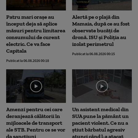
Patru mari orașe au
Alertă pe o plajă din
început deja să aplice
Mamaia, după ce au fost
măsuri pentru limitarea
observate bucăți de
consumului de curent
dronă. ISU și Poliția au
electric. Ce va face
izolat perimetrul
Capitala
Publicat la 06.08.2026 00:15
Publicat la 06.08.2026 00:18
Amenzi pentru cei care
Un asistent medical din
deranjează călătorii în
SUA pune la pământ un
mijloacele de transport
pacient violent. Ce nu a
ale STB. Pentru ce se vor
știut bărbatul agresiv
da sancțiuni
atunci când l-a atacat