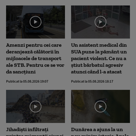
Amenzi pentru cei care
Un asistent medical din
deranjează călătorii în
SUA pune la pământ un
mijloacele de transport
pacient violent. Ce nu a
ale STB. Pentru ce se vor
știut bărbatul agresiv
da sancțiuni
atunci când l-a atacat
Publicat la 05.08.2026 19:07
Publicat la 05.08.2026 18:17
Jihadiști infiltrați
Dunărea a ajuns la un