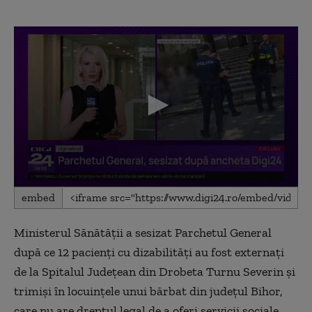
0
embed
seconds
of
2
Ministerul Sănătății a sesizat Parchetul General
minutes,
48
după ce 12 pacienți cu dizabilități au fost externați
seconds
de la Spitalul Județean din Drobeta Turnu Severin și
trimiși în locuințele unui bărbat din județul Bihor,
care nu are dreptul legal de a oferi servicii sociale.