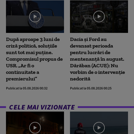
După aproape 3 luni de
Dacia și Ford au
criză politică, soluțiile
devansat perioada
sunt tot mai puține.
pentru lucrări de
Compromisul propus de
mentenanță în august.
USR. „Ar fi o
Dărăban (ACUE): Nu
continuitate a
vorbim de o intervenție
premierului”
nedorită
Publicat la 05.08.2026 00:32
Publicat la 05.08.2026 00:25
CELE MAI VIZIONATE