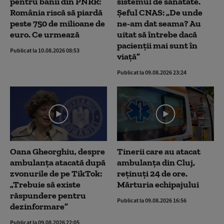
pentru banii din PNRR:
sistemul de sănătate.
România riscă să piardă
Șeful CNAS: „De unde
peste 750 de milioane de
ne-am dat seama? Au
euro. Ce urmează
uitat să întrebe dacă
pacienții mai sunt în
Publicat la 10.08.2026 08:53
viață”
Publicat la 09.08.2026 23:24
Oana Gheorghiu, despre
Tinerii care au atacat
ambulanța atacată după
ambulanța din Cluj,
zvonurile de pe TikTok:
reținuți 24 de ore.
„Trebuie să existe
Mărturia echipajului
răspundere pentru
Publicat la 09.08.2026 16:56
dezinformare”
Publicat la 09.08.2026 22:05