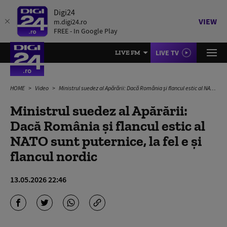
Digi24
VIEW
m.digi24.ro
FREE - In Google Play
LIVE TV
LIVE FM
HOME
Video
Ministrul suedez al Apărării: Dacă România și flancul estic al NATO sunt puternice, la fel e și flancul nordic
Ministrul suedez al Apărării:
Dacă România și flancul estic al
NATO sunt puternice, la fel e și
flancul nordic
13.05.2026 22:46