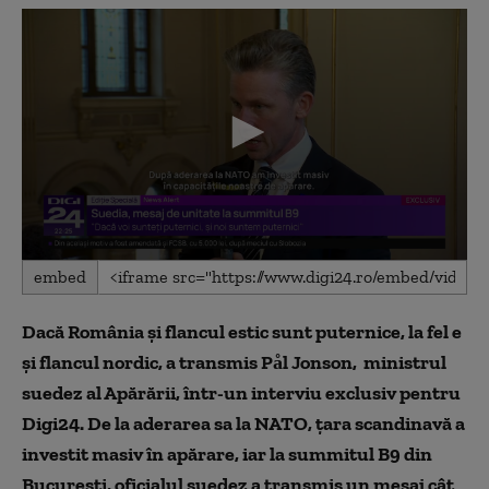
0
embed
seconds
of
5
Dacă România și flancul estic sunt puternice, la fel e
minutes,
59
și flancul nordic, a transmis Pål Jonson, ministrul
seconds
suedez al Apărării, într-un interviu exclusiv pentru
Digi24. De la aderarea sa la NATO, țara scandinavă a
investit masiv în apărare, iar la summitul B9 din
București, oficialul suedez a transmis un mesaj cât