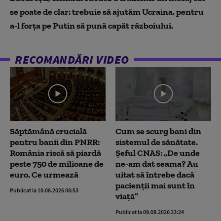
se poate de clar: trebuie să ajutăm Ucraina, pentru
a-l forța pe Putin să pună capăt războiului.
RECOMANDĂRI VIDEO
Săptămână crucială
Cum se scurg bani din
pentru banii din PNRR:
sistemul de sănătate.
România riscă să piardă
Șeful CNAS: „De unde
peste 750 de milioane de
ne-am dat seama? Au
euro. Ce urmează
uitat să întrebe dacă
pacienții mai sunt în
Publicat la 10.08.2026 08:53
viață”
Publicat la 09.08.2026 23:24