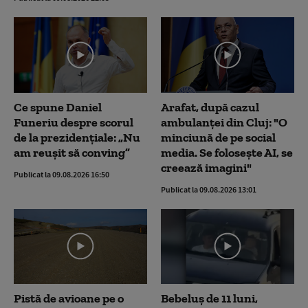
Ce spune Daniel
Arafat, după cazul
Funeriu despre scorul
ambulanței din Cluj: "O
de la prezidențiale: „Nu
minciună de pe social
am reușit să conving”
media. Se folosește AI, se
creează imagini"
Publicat la 09.08.2026 16:50
Publicat la 09.08.2026 13:01
Pistă de avioane pe o
Bebeluș de 11 luni,