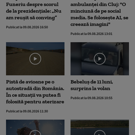
Funeriu despre scorul
ambulanței din Cluj: "O
de la prezidențiale: „Nu
minciună de pe social
am reușit să conving”
media. Se folosește AI, se
creează imagini"
Publicat la 09.08.2026 16:50
Publicat la 09.08.2026 13:01
Pistă de avioane pe o
Bebeluș de 11 luni,
autostradă din România.
surprins la volan
În ce situații va putea fi
Publicat la 09.08.2026 10:55
folosită pentru aterizare
Publicat la 09.08.2026 11:30