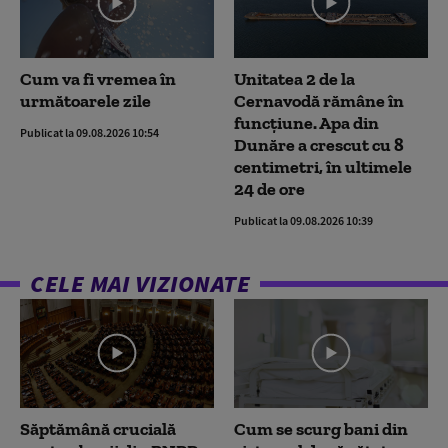
Cum va fi vremea în
Unitatea 2 de la
următoarele zile
Cernavodă rămâne în
funcțiune. Apa din
Publicat la 09.08.2026 10:54
Dunăre a crescut cu 8
centimetri, în ultimele
24 de ore
Publicat la 09.08.2026 10:39
CELE MAI VIZIONATE
Săptămână crucială
Cum se scurg bani din