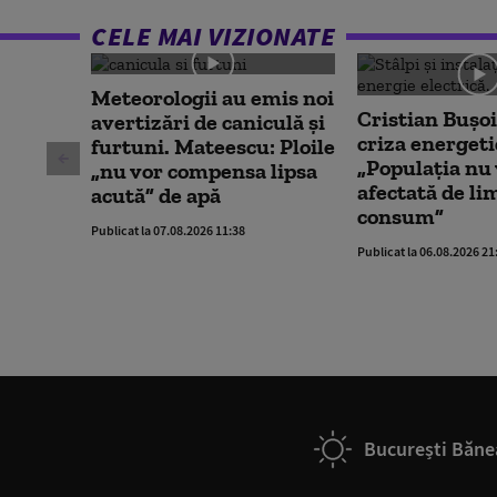
CELE MAI VIZIONATE
Meteorologii au emis noi
Cristian Bușoi
avertizări de caniculă și
criza energeti
furtuni. Mateescu: Ploile
„Populația nu 
„nu vor compensa lipsa
afectată de li
acută” de apă
consum”
Publicat la 07.08.2026 11:38
Publicat la 06.08.2026 21
București Băne