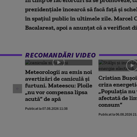
seconds
Volume
90%
prezidențiale încearcă să facă față și sche
în spațiul public în ultimele zile. Marcel 
Bacalareat, apoi a anunțat că a verificat 
RECOMANDĂRI VIDEO
Meteorologii au emis noi
Cristian Bușoi
avertizări de caniculă și
criza energeti
furtuni. Mateescu: Ploile
„Populația nu 
„nu vor compensa lipsa
afectată de li
acută” de apă
consum”
Publicat la 07.08.2026 11:38
Publicat la 06.08.2026 21