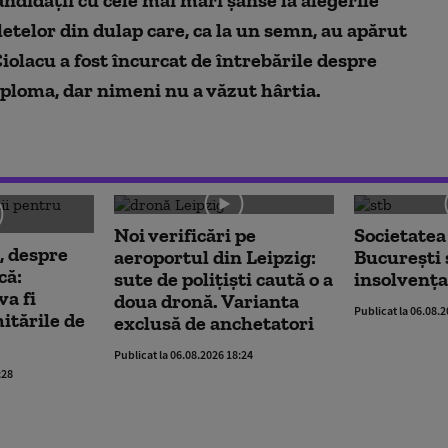
letelor din dulap care, ca la un semn, au apărut
Ciolacu a fost încurcat de întrebările despre
diploma, dar nimeni nu a văzut hârtia.
Noi verificări pe
Societatea
, despre
aeroportul din Leipzig:
București 
că:
sute de polițiști caută o a
insolvența
va fi
doua dronă. Varianta
Publicat la 06.08.
mitările de
exclusă de anchetatori
Publicat la 06.08.2026 18:24
:28