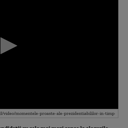
andidații cu cele mai mari șanse la alegerile