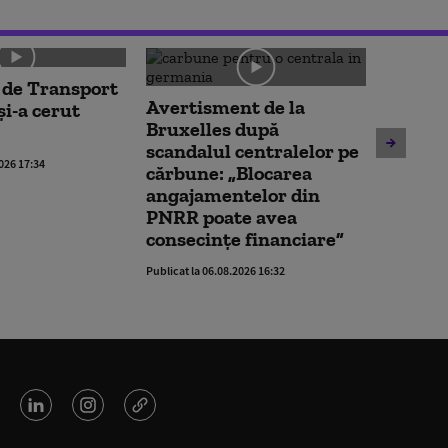
 de Transport
Noua le
Avertisment de la
și-a cerut
deschi
Bruxelles după
partene
scandalul centralelor pe
ACCEPT
2026 17:34
cărbune: „Blocarea
impune 
angajamentelor din
oferi ș
PNRR poate avea
Publicat la 
consecințe financiare”
Publicat la 06.08.2026 16:32