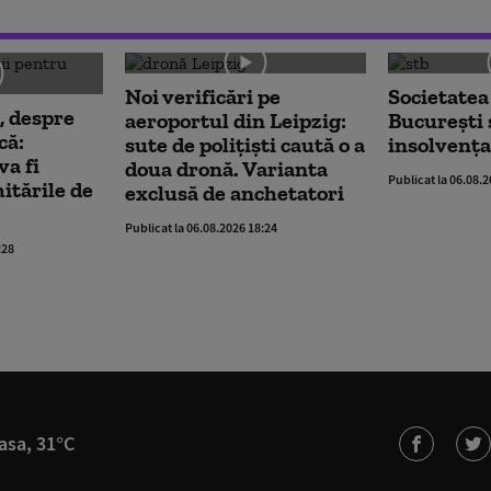
Noi verificări pe
Societatea
, despre
aeroportul din Leipzig:
București 
că:
sute de polițiști caută o a
insolvența
va fi
doua dronă. Varianta
Publicat la 06.08.
mitările de
exclusă de anchetatori
Publicat la 06.08.2026 18:24
:28
asa, 31°C