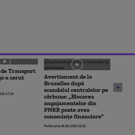
 de Transport
Noua le
Avertisment de la
și-a cerut
deschi
Bruxelles după
partene
scandalul centralelor pe
ACCEPT
2026 17:34
cărbune: „Blocarea
impune 
angajamentelor din
oferi ș
PNRR poate avea
Publicat la 
consecințe financiare”
Publicat la 06.08.2026 16:32