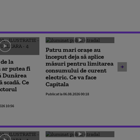
Patru mari orașe au
Alertă 
început deja să aplice
 de la
Mamaia
măsuri pentru limitarea
ar putea fi
observ
consumului de curent
că Dunărea
dronă. 
electric. Ce va face
ă scadă. Ce
izolat
Capitala
ctorul
Publicat la 
Publicat la 06.08.2026 00:18
2026 10:56