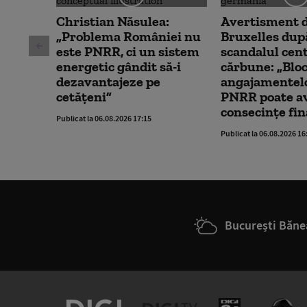
Christian Năsulea:
Avertisment d
„Problema României nu
Bruxelles dup
este PNRR, ci un sistem
scandalul cent
energetic gândit să-i
cărbune: „Blo
dezavantajeze pe
angajamentelo
cetățeni”
PNRR poate a
consecințe fin
Publicat la 06.08.2026 17:15
Publicat la 06.08.2026 16
București Băne