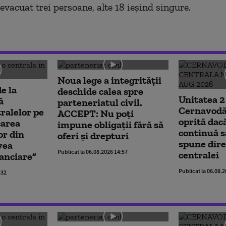
vacuat trei persoane, alte 18 ieşind singure.
Noua lege a integrității
e la
deschide calea spre
Unitatea 2
ă
parteneriatul civil.
Cernavodă 
ralelor pe
ACCEPT: Nu poți
oprită da
carea
impune obligații fără să
continuă s
r din
oferi și drepturi
spune dire
vea
Publicat la 06.08.2026 14:57
centralei
anciare”
Publicat la 06.08.
:32