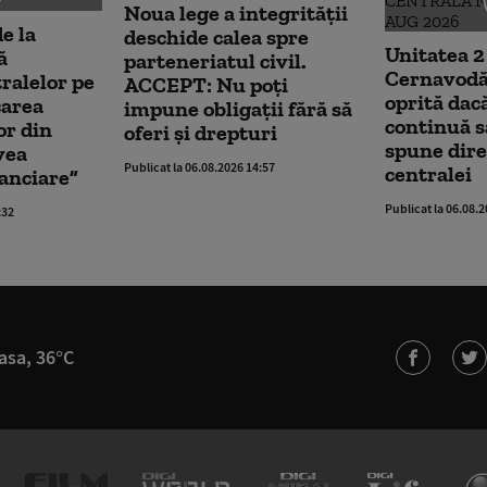
Noua lege a integrității
e la
deschide calea spre
Unitatea 2
ă
parteneriatul civil.
Cernavodă 
ralelor pe
ACCEPT: Nu poți
oprită da
carea
impune obligații fără să
continuă s
r din
oferi și drepturi
spune dire
vea
Publicat la 06.08.2026 14:57
centralei
anciare”
Publicat la 06.08.
:32
asa, 36°C