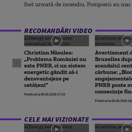
fost urmată de incendiu. Pompierii au mai e
RECOMANDĂRI VIDEO
Christian Năsulea:
Avertisment d
„Problema României nu
Bruxelles dup
este PNRR, ci un sistem
scandalul cent
energetic gândit să-i
cărbune: „Blo
dezavantajeze pe
angajamentelo
cetățeni”
PNRR poate a
consecințe fin
Publicat la 06.08.2026 17:15
Publicat la 06.08.2026 16
CELE MAI VIZIONATE