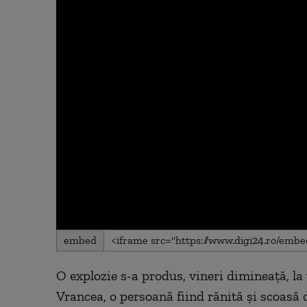
0
embed
seconds
of
0
O explozie s-a produs, vineri dimineaţă, l
seconds
Volume
90%
Vrancea, o persoană fiind rănită şi scoasă