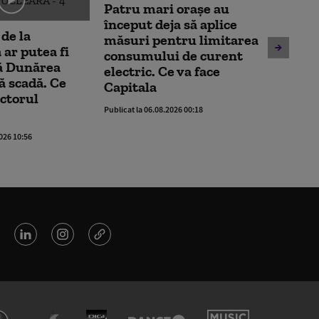
Patru mari orașe au
Alertă 
început deja să aplice
 de la
Mamaia
măsuri pentru limitarea
ar putea fi
observ
consumului de curent
că Dunărea
dronă. 
electric. Ce va face
ă scadă. Ce
izolat
Capitala
ctorul
Publicat la 
Publicat la 06.08.2026 00:18
2026 10:56