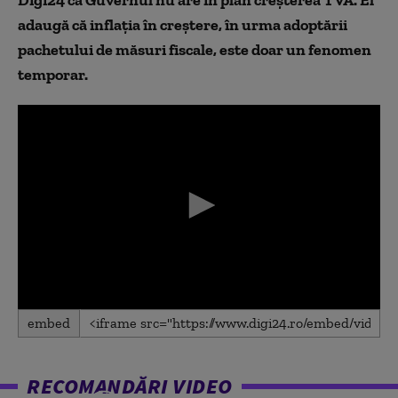
Digi24 că Guvernul nu are în plan creșterea TVA. El
adaugă că inflația în creștere, în urma adoptării
pachetului de măsuri fiscale, este doar un fenomen
temporar.
0
embed
seconds
of
0
seconds
RECOMANDĂRI VIDEO