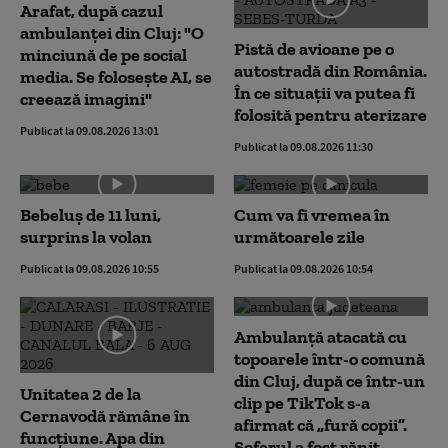
Arafat, după cazul
ambulanței din Cluj: "O
Pistă de avioane pe o
minciună de pe social
autostradă din România.
media. Se folosește AI, se
În ce situații va putea fi
creează imagini"
folosită pentru aterizare
Publicat la 09.08.2026 13:01
Publicat la 09.08.2026 11:30
Bebeluș de 11 luni,
Cum va fi vremea în
surprins la volan
următoarele zile
Publicat la 09.08.2026 10:55
Publicat la 09.08.2026 10:54
Ambulanţă atacată cu
topoarele într-o comună
din Cluj, după ce într-un
Unitatea 2 de la
clip pe TikTok s-a
Cernavodă rămâne în
afirmat că „fură copii”.
funcțiune. Apa din
Șoferul a fost rănit