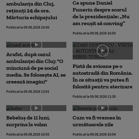
Ce spune Daniel
ambulanța din Cluj,
Funeriu despre scorul
reținuți 24 de ore.
de la prezidențiale: „Nu
Mărturia echipajului
am reușit să conving”
Publicat la 09.08.2026 16:56
Publicat la 09.08.2026 16:50
Arafat, după cazul
ambulanței din Cluj: "O
Pistă de avioane pe o
minciună de pe social
autostradă din România.
media. Se folosește AI, se
În ce situații va putea fi
creează imagini"
folosită pentru aterizare
Publicat la 09.08.2026 13:01
Publicat la 09.08.2026 11:30
Bebeluș de 11 luni,
Cum va fi vremea în
surprins la volan
următoarele zile
Publicat la 09.08.2026 10:55
Publicat la 09.08.2026 10:54