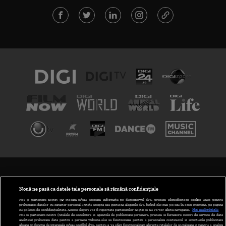
TERMENI ȘI CONDIȚII
POLITICA DE CONFIDENȚIALITATE
Nouă ne pasă ca datele tale personale să rămână confidențiale
Noi și partenerii noștri
30
stocăm și/sau accesăm informații pe dispozitivul dvs., precum identificatorii cookie unici pentru
prelucrarea datelor cu caracter personal. Puteți accepta sau gestiona alegerile dvs. făcând clic mai jos sau în orice moment, pe pagina
ABONARE DIGI TV
cu politica de confidențialitate. Aceste alegeri vor fi raportate partenerilor noștri și nu vă vor afecta navigarea.
Mai multe detalii
Noi si partenerii nostri (retelele de socializare si agentiile de publicitate partenere, precum si furnizorii nostri de servicii de date
analitice) prelucram date pentru a permite website-ului sa functioneze, pentru a personaliza continutul si anunturile publicitare
GESTIONAȚI PREFERINȚELE
afisate in functie de interesele si/sau profilul dvs., pentru a va oferi functionalitati aferente retelelor de socializare si pentru a analiza