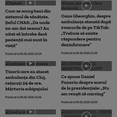
Cum se scurg bani din
Oana Gheorghiu, despre
sistemul de sănătate.
ambulanța atacată după
Șeful CNAS: „De unde
zvonurile de pe TikTok:
ne-am dat seama? Au
„Trebuie să existe
uitat să întrebe dacă
răspundere pentru
pacienții mai sunt în
dezinformare”
viață”
Publicat la 09.08.2026 22:05
Publicat la 09.08.2026 23:24
Tinerii care au atacat
Ce spune Daniel
ambulanța din Cluj,
Funeriu despre scorul
reținuți 24 de ore.
de la prezidențiale: „Nu
Mărturia echipajului
am reușit să conving”
Publicat la 09.08.2026 16:56
Publicat la 09.08.2026 16:50