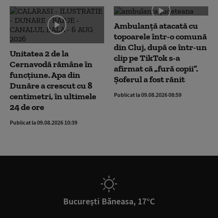
Ambulanţă atacată cu
topoarele într-o comună
din Cluj, după ce într-un
Unitatea 2 de la
clip pe TikTok s-a
Cernavodă rămâne în
afirmat că „fură copii”.
funcțiune. Apa din
Șoferul a fost rănit
Dunăre a crescut cu 8
centimetri, în ultimele
Publicat la 09.08.2026 08:59
24 de ore
Publicat la 09.08.2026 10:39
București Băneasa, 17°C