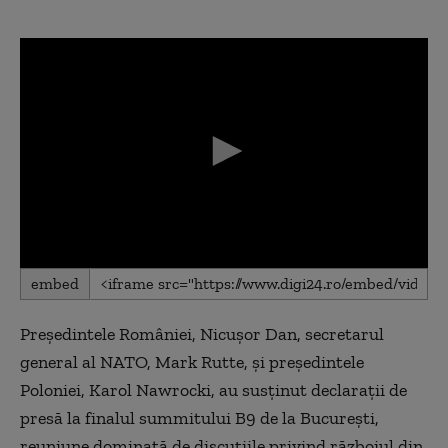
0
embed
seconds
of
0
Președintele României, Nicușor Dan, secretarul
seconds
general al NATO, Mark Rutte, și președintele
Poloniei, Karol Nawrocki, au susținut declarații de
presă la finalul summitului B9 de la București,
reuniune dominată de discuțiile privind războiul din