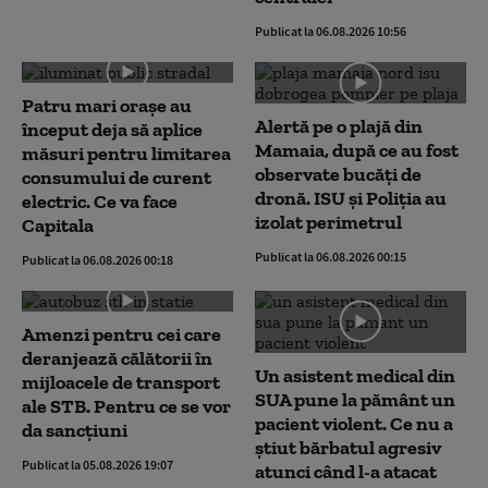
Publicat la 06.08.2026 10:56
Patru mari orașe au
Alertă pe o plajă din
început deja să aplice
Mamaia, după ce au fost
măsuri pentru limitarea
observate bucăți de
consumului de curent
dronă. ISU și Poliția au
electric. Ce va face
izolat perimetrul
Capitala
Publicat la 06.08.2026 00:15
Publicat la 06.08.2026 00:18
Amenzi pentru cei care
deranjează călătorii în
Un asistent medical din
mijloacele de transport
SUA pune la pământ un
ale STB. Pentru ce se vor
pacient violent. Ce nu a
da sancțiuni
știut bărbatul agresiv
Publicat la 05.08.2026 19:07
atunci când l-a atacat