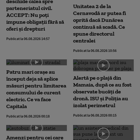
deschide calea spre
Unitatea 2 de la
parteneriatul civil.
Cernavodă ar putea fi
ACCEPT: Nu poți
oprită dacă Dunărea
impune obligații fără să
continuă să scadă. Ce
oferi și drepturi
spune directorul
Publicat la 06.08.2026 14:57
centralei
Publicat la 06.08.2026 10:56
Patru mari orașe au
Alertă pe o plajă din
început deja să aplice
Mamaia, după ce au fost
măsuri pentru limitarea
observate bucăți de
consumului de curent
dronă. ISU și Poliția au
electric. Ce va face
izolat perimetrul
Capitala
Publicat la 06.08.2026 00:15
Publicat la 06.08.2026 00:18
Amenzi pentru cei care