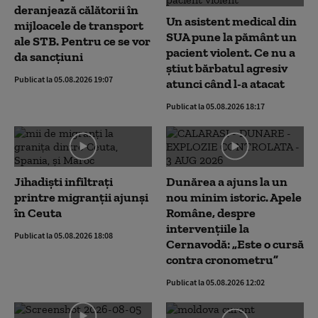
deranjează călătorii în
Un asistent medical din
mijloacele de transport
SUA pune la pământ un
ale STB. Pentru ce se vor
pacient violent. Ce nu a
da sancțiuni
știut bărbatul agresiv
Publicat la 05.08.2026 19:07
atunci când l-a atacat
Publicat la 05.08.2026 18:17
Jihadiști infiltrați
Dunărea a ajuns la un
printre migranții ajunși
nou minim istoric. Apele
în Ceuta
Române, despre
intervențiile la
Publicat la 05.08.2026 18:08
Cernavodă: „Este o cursă
contra cronometru”
Publicat la 05.08.2026 12:02