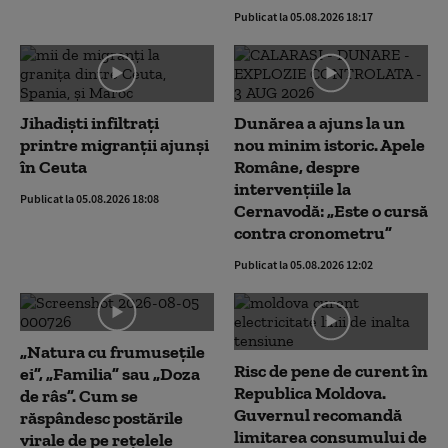
Publicat la 05.08.2026 18:17
Jihadiști infiltrați
Dunărea a ajuns la un
printre migranții ajunși
nou minim istoric. Apele
în Ceuta
Române, despre
intervențiile la
Publicat la 05.08.2026 18:08
Cernavodă: „Este o cursă
contra cronometru”
Publicat la 05.08.2026 12:02
„Natura cu frumusețile
Risc de pene de curent în
ei”, „Familia” sau „Doza
Republica Moldova.
de râs”. Cum se
Guvernul recomandă
răspândesc postările
limitarea consumului de
virale de pe rețelele