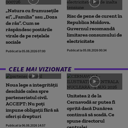
„Natura cu frumusețile
Risc de pene de curent în
ei”, „Familia” sau „Doza
Republica Moldova.
de râs”. Cum se
Guvernul recomandă
răspândesc postările
limitarea consumului de
virale de pe rețelele
electricitate
sociale
Publicat la 05.08.2026 00:34
Publicat la 05.08.2026 07:00
CELE MAI VIZIONATE
Noua lege a integrității
deschide calea spre
Unitatea 2 de la
parteneriatul civil.
Cernavodă ar putea fi
ACCEPT: Nu poți
oprită dacă Dunărea
impune obligații fără să
continuă să scadă. Ce
oferi și drepturi
spune directorul
Publicat la 06.08.2026 14:57
centralei