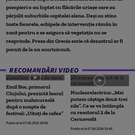
pompieri s-au luptat cu flăcările uriașe care au
pârjolit suburbiile capitalei elene. Deși au stins
toate focarele, echipele de intervenție rămân în
zonă pentru a se asigura că vegetația nu se
reaprinde. Presa din Grecia scrie că dezastrul ar fi
pornit de la un scurtcircuit.
RECOMANDĂRI VIDEO
Emil Boc, primarul
Nuclearelectrica: „Mai
Clujului, prezintă leacul
putem câștiga două-trei
pentru mahmureală
zile”. Ce se va întâmpla
după o noapte de
cu reactorul 2 de la
festival: „Uitați de cafea”
Cernavodă
Publicat la 07.08.2026 20:06
Publicat la 07.08.2026 19:45