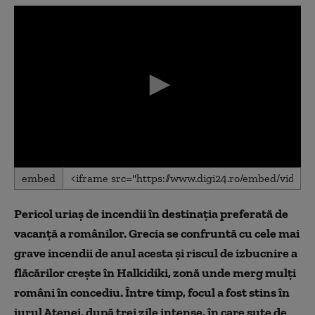
0
embed
seconds
of
0
Pericol uriaș de incendii în destinația preferată de
seconds
vacanță a românilor. Grecia se confruntă cu cele mai
grave incendii de anul acesta și riscul de izbucnire a
flăcărilor crește în Halkidiki, zonă unde merg mulți
români în concediu. Între timp, focul a fost stins în
jurul Atenei, după trei zile intense, în care sute de