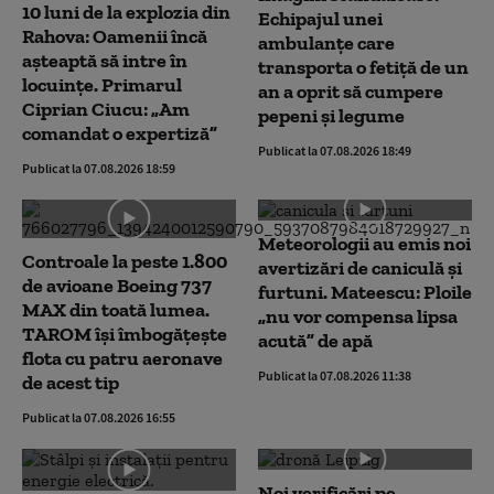
10 luni de la explozia din
Echipajul unei
Rahova: Oamenii încă
ambulanțe care
așteaptă să intre în
transporta o fetiță de un
locuințe. Primarul
an a oprit să cumpere
Ciprian Ciucu: „Am
pepeni și legume
comandat o expertiză”
Publicat la 07.08.2026 18:49
Publicat la 07.08.2026 18:59
Meteorologii au emis noi
Controale la peste 1.800
avertizări de caniculă și
de avioane Boeing 737
furtuni. Mateescu: Ploile
MAX din toată lumea.
„nu vor compensa lipsa
TAROM își îmbogățește
acută” de apă
flota cu patru aeronave
Publicat la 07.08.2026 11:38
de acest tip
Publicat la 07.08.2026 16:55
Noi verificări pe