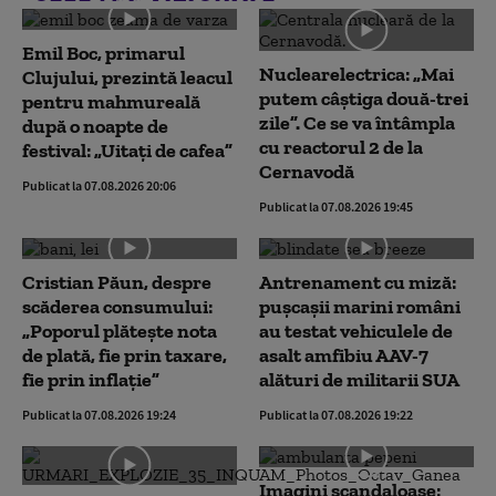
Emil Boc, primarul
Nuclearelectrica: „Mai
Clujului, prezintă leacul
putem câștiga două-trei
pentru mahmureală
zile”. Ce se va întâmpla
după o noapte de
cu reactorul 2 de la
festival: „Uitați de cafea”
Cernavodă
Publicat la 07.08.2026 20:06
Publicat la 07.08.2026 19:45
Cristian Păun, despre
Antrenament cu miză:
scăderea consumului:
pușcașii marini români
„Poporul plătește nota
au testat vehiculele de
de plată, fie prin taxare,
asalt amfibiu AAV-7
fie prin inflație”
alături de militarii SUA
Publicat la 07.08.2026 19:24
Publicat la 07.08.2026 19:22
Imagini scandaloase: