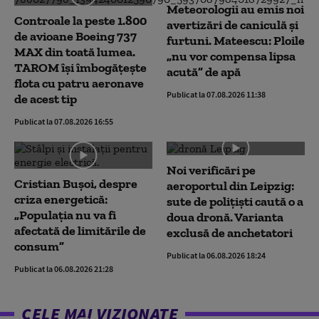
Meteorologii au emis noi
Controale la peste 1.800
avertizări de caniculă și
de avioane Boeing 737
furtuni. Mateescu: Ploile
MAX din toată lumea.
„nu vor compensa lipsa
TAROM își îmbogățește
acută” de apă
flota cu patru aeronave
Publicat la 07.08.2026 11:38
de acest tip
Publicat la 07.08.2026 16:55
Noi verificări pe
Cristian Bușoi, despre
aeroportul din Leipzig:
criza energetică:
sute de polițiști caută o a
„Populația nu va fi
doua dronă. Varianta
afectată de limitările de
exclusă de anchetatori
consum”
Publicat la 06.08.2026 18:24
Publicat la 06.08.2026 21:28
CELE MAI VIZIONATE