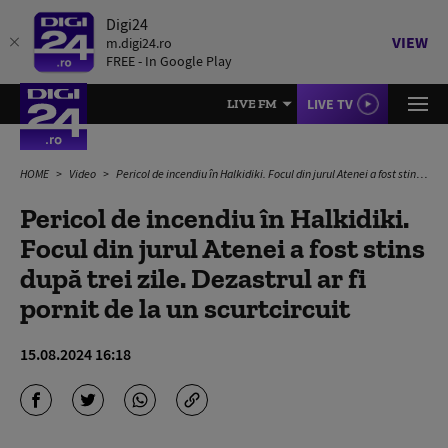
Digi24
VIEW
m.digi24.ro
FREE - In Google Play
LIVE TV
LIVE FM
HOME
Video
Pericol de incendiu în Halkidiki. Focul din jurul Atenei a fost stins după trei zile. Dezastrul ar fi pornit de la un scurtcircuit
Pericol de incendiu în Halkidiki.
Focul din jurul Atenei a fost stins
după trei zile. Dezastrul ar fi
pornit de la un scurtcircuit
15.08.2024 16:18