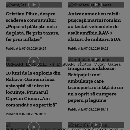
Cristian Păun, despre
Antrenament cu miză:
scăderea consumului:
pușcașii marini români
„Poporul plătește nota
au testat vehiculele de
de plată, fie prin taxare,
asalt amfibiu AAV-7
fie prin inflație”
alături de militarii SUA
Publicat la 07.08.2026 19:24
Publicat la 07.08.2026 19:22
Imagini scandaloase:
10 luni de la explozia din
Echipajul unei
Rahova: Oamenii încă
ambulanțe care
așteaptă să intre în
transporta o fetiță de un
locuințe. Primarul
an a oprit să cumpere
Ciprian Ciucu: „Am
pepeni și legume
comandat o expertiză”
Publicat la 07.08.2026 18:49
Publicat la 07.08.2026 18:59