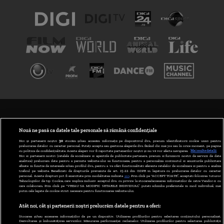
TERMENI ȘI CONDIȚII
POLITICA DE CONFIDENȚIALITATE
Nouă ne pasă ca datele tale personale să rămână confidențiale
Noi și partenerii noștri
30
stocăm și/sau accesăm informații pe dispozitivul dvs., precum identificatorii cookie unici pentru
prelucrarea datelor cu caracter personal. Puteți accepta sau gestiona alegerile dvs. făcând clic mai jos sau în orice moment, pe pagina
ABONARE DIGI TV
cu politica de confidențialitate. Aceste alegeri vor fi raportate partenerilor noștri și nu vă vor afecta navigarea.
Mai multe detalii
Noi si partenerii nostri (retelele de socializare si agentiile de publicitate partenere, precum si furnizorii nostri de servicii de date
analitice) prelucram date pentru a permite website-ului sa functioneze, pentru a personaliza continutul si anunturile publicitare
GESTIONAȚI PREFERINȚELE
afisate in functie de interesele si/sau profilul dvs., pentru a va oferi functionalitati aferente retelelor de socializare si pentru a analiza
traficul pe website. Beneficiati de drepturile prevazute de art. 15-22 din GDPR in legatura cu prelucrarea datelor cu caracter
personal. Aceste drepturi pot fi exercitate prin modalitatea indicata
aici
. Prin click pe “ACCEPT TOATE”, acceptati folosirea tuturor
CODUL DIGI24
Tehnologiilor de tip Cookie, care implica inclusiv acceptul dvs. cu privire la stocarea/accesarea informatiilor de catre Vendor-ii cu
care colaboram. Prin click pe “VREAU SA MODIFIC SETARILE INDIVIDUAL” puteti schimba preferintele in mod individual, mai
putin cele legate de cookie strict necesare pentru functionarea website-ului.
CAMERE WEB
Atât noi, cât și partenerii noștri prelucrăm datele pentru a oferi:
CONTACT/INFO
Stocarea și/sau accesarea informațiilor de pe un dispozitiv. Utilizarea profilurilor pentru selectarea conținutului personalizat.
Dezvoltarea și îmbunătățirea serviciilor. Măsurarea performanței reclamelor. Utilizarea profilurilor pentru selectarea publicității