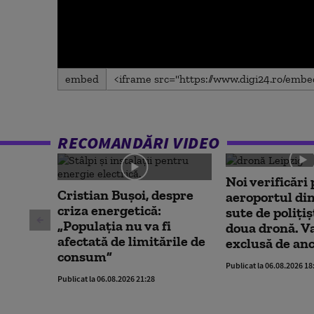
0
embed
seconds
of
0
seconds
Volume
90%
RECOMANDĂRI VIDEO
Noi verificări 
Cristian Bușoi, despre
aeroportul din
criza energetică:
sute de polițiș
„Populația nu va fi
doua dronă. V
afectată de limitările de
exclusă de an
consum”
Publicat la 06.08.2026 18
Publicat la 06.08.2026 21:28