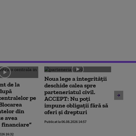
Noua lege a integrității
t de la
deschide calea spre
Unitate
 după
parteneriatul civil.
Cernav
centralelor pe
ACCEPT: Nu poți
oprită
Blocarea
impune obligații fără să
contin
telor din
oferi și drepturi
spune 
e avea
Publicat la 06.08.2026 14:57
centra
 financiare”
Publicat la 
2026 16:32