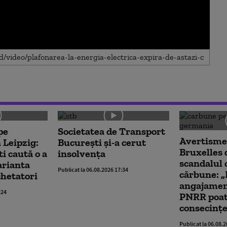
pe
Societatea de Transport
Avertismen
 Leipzig:
București și-a cerut
Bruxelles
ti caută o a
insolvența
scandalul 
arianta
Publicat la 06.08.2026 17:34
cărbune: „
chetatori
angajamen
:24
PNRR poat
consecințe
Publicat la 06.08.