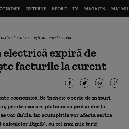
CONOMIE
EXTERNE
SPORT
TV
MAGAZIN
MAI MU
astăzi. Cu cât vor crește facturile la curent
 electrică expiră de
ște facturile la curent
itate economică. Se încheie o serie de măsuri
i, printre care și plafonarea prețurilor la
se vor dubla, iar scumpirile vor afecta serios
t calculelor Digi24, cu cel mai mic tarif