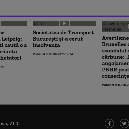
pe
Societatea de Transport
Avertismen
 Leipzig:
București și-a cerut
Bruxelles
ti caută o a
insolvența
scandalul 
arianta
Publicat la 06.08.2026 17:34
cărbune: „
chetatori
angajamen
:24
PNRR poat
consecințe
Publicat la 06.08.
asa, 21°C