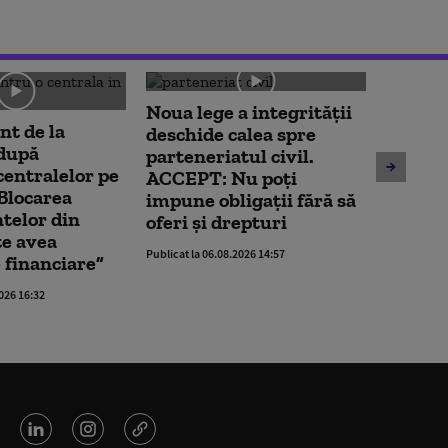
Noua lege a integrității
t de la
deschide calea spre
Unitate
 după
parteneriatul civil.
Cernav
centralelor pe
ACCEPT: Nu poți
oprită
Blocarea
impune obligații fără să
contin
telor din
oferi și drepturi
spune 
e avea
Publicat la 06.08.2026 14:57
centra
 financiare”
Publicat la 
2026 16:32