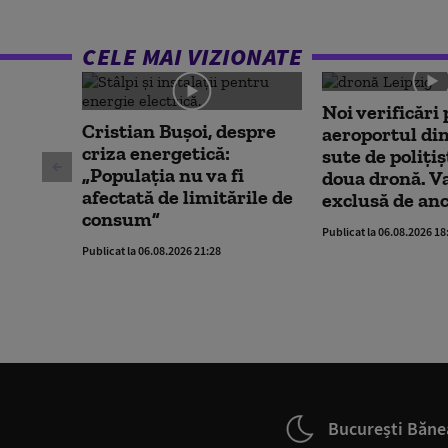
CELE MAI VIZIONATE
Noi verificări 
Cristian Bușoi, despre
aeroportul din
criza energetică:
sute de polițiș
„Populația nu va fi
doua dronă. V
afectată de limitările de
exclusă de an
consum”
Publicat la 06.08.2026 18
Publicat la 06.08.2026 21:28
București Băne