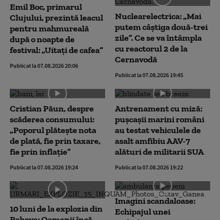
Emil Boc, primarul
Nuclearelectrica: „Mai
Clujului, prezintă leacul
putem câștiga două-trei
pentru mahmureală
zile”. Ce se va întâmpla
după o noapte de
cu reactorul 2 de la
festival: „Uitați de cafea”
Cernavodă
Publicat la 07.08.2026 20:06
Publicat la 07.08.2026 19:45
Cristian Păun, despre
Antrenament cu miză:
scăderea consumului:
pușcașii marini români
„Poporul plătește nota
au testat vehiculele de
de plată, fie prin taxare,
asalt amfibiu AAV-7
fie prin inflație”
alături de militarii SUA
Publicat la 07.08.2026 19:24
Publicat la 07.08.2026 19:22
Imagini scandaloase:
10 luni de la explozia din
Echipajul unei
Rahova: Oamenii încă