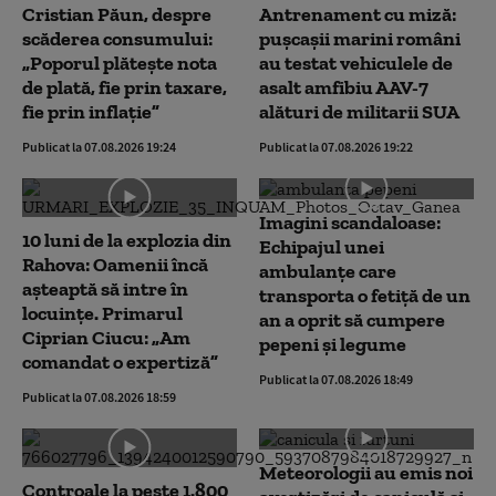
Cristian Păun, despre
Antrenament cu miză:
scăderea consumului:
pușcașii marini români
„Poporul plătește nota
au testat vehiculele de
de plată, fie prin taxare,
asalt amfibiu AAV-7
fie prin inflație”
alături de militarii SUA
Publicat la 07.08.2026 19:24
Publicat la 07.08.2026 19:22
Imagini scandaloase:
10 luni de la explozia din
Echipajul unei
Rahova: Oamenii încă
ambulanțe care
așteaptă să intre în
transporta o fetiță de un
locuințe. Primarul
an a oprit să cumpere
Ciprian Ciucu: „Am
pepeni și legume
comandat o expertiză”
Publicat la 07.08.2026 18:49
Publicat la 07.08.2026 18:59
Meteorologii au emis noi
Controale la peste 1.800