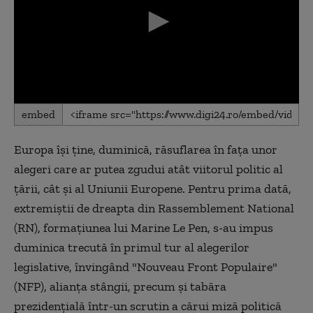
0
embed
seconds
of
0
Europa îşi ţine, duminică, răsuflarea în faţa unor
seconds
alegeri care ar putea zgudui atât viitorul politic al
ţării, cât şi al Uniunii Europene. Pentru prima dată,
extremiştii de dreapta din Rassemblement National
(RN), formaţiunea lui Marine Le Pen, s-au impus
duminica trecută în primul tur al alegerilor
legislative, învingând "Nouveau Front Populaire"
(NFP), alianţa stângii, precum şi tabăra
prezidenţială într-un scrutin a cărui miză politică