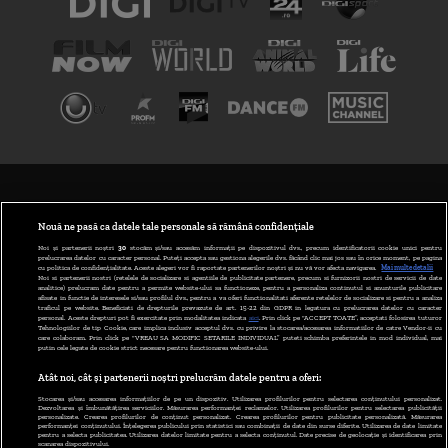
TERMENI ȘI CONDIȚII
POLITICA DE CONFIDENȚIALITATE
Nouă ne pasă ca datele tale personale să rămână confidențiale
Noi și partenerii noștri
30
stocăm și/sau accesăm informații pe dispozitivul dvs., precum identificatorii cookie unici pentru
prelucrarea datelor cu caracter personal. Puteți accepta sau gestiona alegerile dvs. făcând clic mai jos sau în orice moment, pe pagina
ABONARE DIGI TV
cu politica de confidențialitate. Aceste alegeri vor fi raportate partenerilor noștri și nu vă vor afecta navigarea.
Mai multe detalii
Noi si partenerii nostri (retelele de socializare si agentiile de publicitate partenere, precum si furnizorii nostri de servicii de date
analitice) prelucram date pentru a permite website-ului sa functioneze, pentru a personaliza continutul si anunturile publicitare
GESTIONAȚI PREFERINȚELE
afisate in functie de interesele si/sau profilul dvs., pentru a va oferi functionalitati aferente retelelor de socializare si pentru a analiza
traficul pe website. Beneficiati de drepturile prevazute de art. 15-22 din GDPR in legatura cu prelucrarea datelor cu caracter
personal. Aceste drepturi pot fi exercitate prin modalitatea indicata
aici
. Prin click pe “ACCEPT TOATE”, acceptati folosirea tuturor
CODUL DIGI24
Tehnologiilor de tip Cookie, care implica inclusiv acceptul dvs. cu privire la stocarea/accesarea informatiilor de catre Vendor-ii cu
care colaboram. Prin click pe “VREAU SA MODIFIC SETARILE INDIVIDUAL” puteti schimba preferintele in mod individual, mai
putin cele legate de cookie strict necesare pentru functionarea website-ului.
CAMERE WEB
Atât noi, cât și partenerii noștri prelucrăm datele pentru a oferi:
CONTACT/INFO
Stocarea și/sau accesarea informațiilor de pe un dispozitiv. Utilizarea profilurilor pentru selectarea conținutului personalizat.
Dezvoltarea și îmbunătățirea serviciilor. Măsurarea performanței reclamelor. Utilizarea profilurilor pentru selectarea publicității
personalizate. Crearea profilurilor de conținut personalizat. Crearea profilurilor pentru publicitate personalizată. Măsurarea
performanței conținutului. Înțelegerea publicului prin statistici sau combinații de date din surse diferite. Utilizarea de date limitate
pentru a selecta publicitatea. Utilizarea datelor limitate pentru a selecta conținutul. Date precise de geolocație și identificarea prin
VERSIUNE DESKTOP
scanarea dispozitivului.