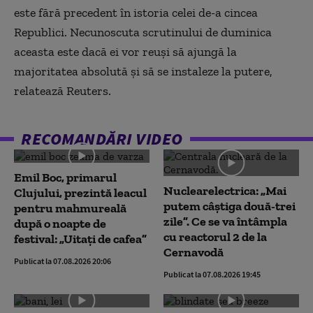
este fără precedent în istoria celei de-a cincea
Republici. Necunoscuta scrutinului de duminica
aceasta este dacă ei vor reuşi să ajungă la
majoritatea absolută şi să se instaleze la putere,
relatează Reuters.
RECOMANDĂRI VIDEO
Emil Boc, primarul
Nuclearelectrica: „Mai
Clujului, prezintă leacul
putem câștiga două-trei
pentru mahmureală
zile”. Ce se va întâmpla
după o noapte de
cu reactorul 2 de la
festival: „Uitați de cafea”
Cernavodă
Publicat la 07.08.2026 20:06
Publicat la 07.08.2026 19:45