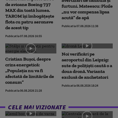
avertizări de caniculă și
de avioane Boeing 737
furtuni. Mateescu: Ploile
MAX din toată lumea.
„nu vor compensa lipsa
TAROM își îmbogățește
acută” de apă
flota cu patru aeronave
Publicat la 07.08.2026 11:38
de acest tip
Publicat la 07.08.2026 16:55
Noi verificări pe
Cristian Bușoi, despre
aeroportul din Leipzig:
criza energetică:
sute de polițiști caută o a
„Populația nu va fi
doua dronă. Varianta
afectată de limitările de
exclusă de anchetatori
consum”
Publicat la 06.08.2026 18:24
Publicat la 06.08.2026 21:28
CELE MAI VIZIONATE