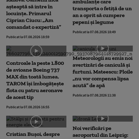
ambulanțe care
așteaptă să intre în
transporta o fetiță de un
locuințe. Primarul
an a oprit să cumpere
Ciprian Ciucu: „Am
pepeni și legume
comandat o expertiză”
Publicat la 07.08.2026 18:49
Publicat la 07.08.2026 18:59
Meteorologii au emis noi
Controale la peste 1.800
avertizări de caniculă și
de avioane Boeing 737
furtuni. Mateescu: Ploile
MAX din toată lumea.
„nu vor compensa lipsa
TAROM își îmbogățește
acută” de apă
flota cu patru aeronave
Publicat la 07.08.2026 11:38
de acest tip
Publicat la 07.08.2026 16:55
Noi verificări pe
Cristian Bușoi, despre
aeroportul din Leipzig: