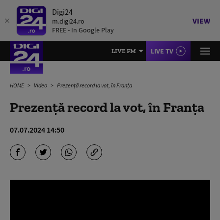
Digi24
VIEW
m.digi24.ro
FREE - In Google Play
LIVE TV
LIVE FM
HOME
Video
Prezență record la vot, în Franța
Prezență record la vot, în Franța
07.07.2024 14:50