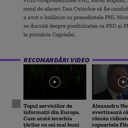
minutes,
59
omul de afaceri Dan Ostachie să fie candid
seconds
Volume
90%
a avut o întâlnire cu președintele PNL Nicol
se discută despre posibilitatea ca PSD și
la primăria Capitalei.
RECOMANDĂRI VIDEO
Topul serviciilor de
Alexandru Na
informații din Europa.
avertizează că
Cum arată ierarhia
rămân ridicat
țărilor cu cei mai buni
rapoartele Fit