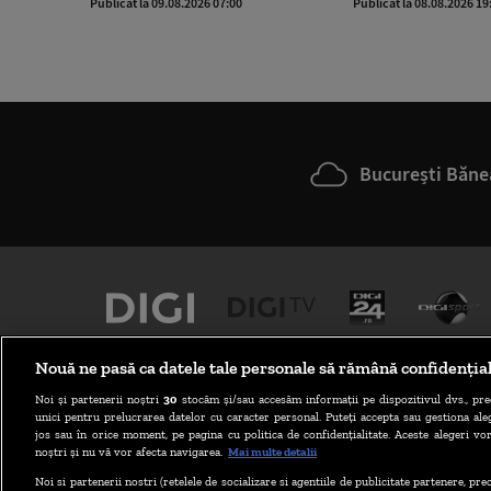
Publicat la 09.08.2026 07:00
Publicat la 08.08.2026 19
București Băne
Nouă ne pasă ca datele tale personale să rămână confidenția
Noi și partenerii noștri
30
stocăm și/sau accesăm informații pe dispozitivul dvs., pre
unici pentru prelucrarea datelor cu caracter personal. Puteți accepta sau gestiona aleg
jos sau în orice moment, pe pagina cu politica de confidențialitate. Aceste alegeri vor
noștri și nu vă vor afecta navigarea.
Mai multe detalii
Noi si partenerii nostri (retelele de socializare si agentiile de publicitate partenere, pr
ABONARE DIGI TV