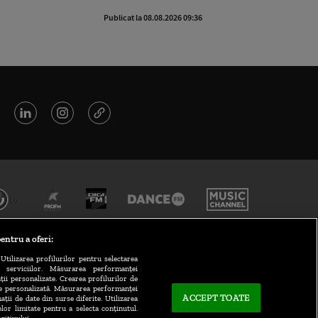
Publicat la 08.08.2026 09:36
Publicat la 
entru a oferi:
Utilizarea profilurilor pentru selectarea
a serviciilor. Măsurarea performanței
ții personalizate. Crearea profilurilor de
te personalizată. Măsurarea performanței
ACCEPT TOATE
ații de date din surse diferite. Utilizarea
elor limitate pentru a selecta conținutul.
CONTACT/INFO
zitivului.