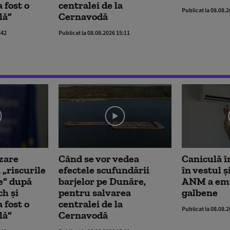
 fost o
centralei de la
Publicat la 08.08.
lă”
Cernavodă
:42
Publicat la 08.08.2026 15:11
zare
Când se vor vedea
Caniculă în
 „riscurile
efectele scufundării
în vestul ș
e” după
barjelor pe Dunăre,
ANM a emis
ch și
pentru salvarea
galbene
 fost o
centralei de la
Publicat la 08.08.
lă”
Cernavodă