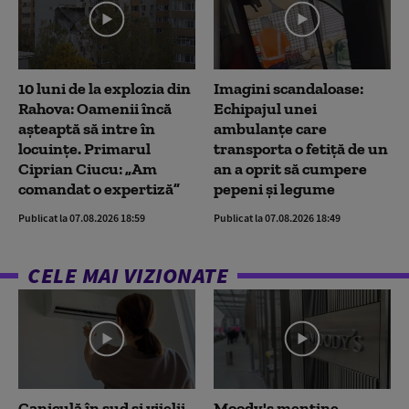
10 luni de la explozia din
Imagini scandaloase:
Rahova: Oamenii încă
Echipajul unei
așteaptă să intre în
ambulanțe care
locuințe. Primarul
transporta o fetiță de un
Ciprian Ciucu: „Am
an a oprit să cumpere
comandat o expertiză”
pepeni și legume
Publicat la 07.08.2026 18:59
Publicat la 07.08.2026 18:49
CELE MAI VIZIONATE
Caniculă în sud și vijelii
Moody's menține