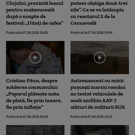
Clujului, prezintă leacul
putem câștiga două-trei
pentru mahmureală
zile”. Ce se va întâmpla
după o noapte de
cu reactorul 2 de la
festival: „Uitați de cafea”
Cernavodă
Publicat la 07.08.2026 20:06
Publicat la 07.08.2026 19:45
Cristian Păun, despre
Antrenament cu miză:
scăderea consumului:
pușcașii marini români
„Poporul plătește nota
au testat vehiculele de
de plată, fie prin taxare,
asalt amfibiu AAV-7
fie prin inflație”
alături de militarii SUA
Publicat la 07.08.2026 19:24
Publicat la 07.08.2026 19:22