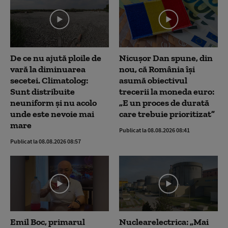
De ce nu ajută ploile de
Nicușor Dan spune, din
vară la diminuarea
nou, că România își
secetei. Climatolog:
asumă obiectivul
Sunt distribuite
trecerii la moneda euro:
neuniform și nu acolo
„E un proces de durată
unde este nevoie mai
care trebuie prioritizat”
mare
Publicat la 08.08.2026 08:41
Publicat la 08.08.2026 08:57
Emil Boc, primarul
Nuclearelectrica: „Mai