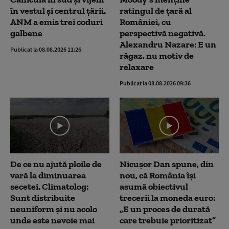
în vestul și centrul țării.
ratingul de țară al
ANM a emis trei coduri
României, cu
galbene
perspectivă negativă.
Alexandru Nazare: E un
Publicat la 08.08.2026 11:26
răgaz, nu motiv de
relaxare
Publicat la 08.08.2026 09:36
De ce nu ajută ploile de
Nicușor Dan spune, din
vară la diminuarea
nou, că România își
secetei. Climatolog:
asumă obiectivul
Sunt distribuite
trecerii la moneda euro:
neuniform și nu acolo
„E un proces de durată
unde este nevoie mai
care trebuie prioritizat”