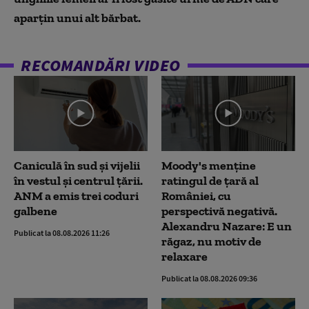
aparțin unui alt bărbat.
RECOMANDĂRI VIDEO
Caniculă în sud și vijelii
Moody's menține
în vestul și centrul țării.
ratingul de țară al
ANM a emis trei coduri
României, cu
galbene
perspectivă negativă.
Alexandru Nazare: E un
Publicat la 08.08.2026 11:26
răgaz, nu motiv de
relaxare
Publicat la 08.08.2026 09:36