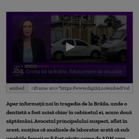
0
embed
seconds
of
1
Apar informații noi în tragedia de la Brăila, unde o
minute,
32
dentistă a fost ucisă chiar în cabinetul ei, acum două
seconds
săptămâni. Avocatul principalului suspect, aflat în
arest, susține că analizele de laborator arată că sub
unghiile femeii ar fi fost găsite urme de ADN care