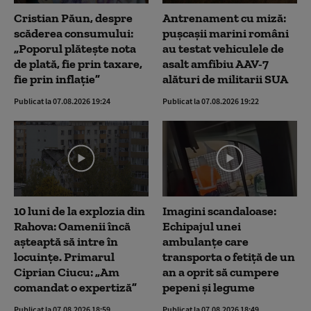
Cristian Păun, despre
Antrenament cu miză:
scăderea consumului:
pușcașii marini români
„Poporul plătește nota
au testat vehiculele de
de plată, fie prin taxare,
asalt amfibiu AAV-7
fie prin inflație”
alături de militarii SUA
Publicat la 07.08.2026 19:24
Publicat la 07.08.2026 19:22
10 luni de la explozia din
Imagini scandaloase:
Rahova: Oamenii încă
Echipajul unei
așteaptă să intre în
ambulanțe care
locuințe. Primarul
transporta o fetiță de un
Ciprian Ciucu: „Am
an a oprit să cumpere
comandat o expertiză”
pepeni și legume
Publicat la 07.08.2026 18:59
Publicat la 07.08.2026 18:49