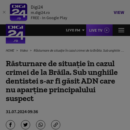
Digi24
VIEW
m.digi24.ro
FREE - In Google Play
LIVE TV
LIVE FM
HOME
Video
Răsturnare de situație în cazul crimei de la Brăila. Sub unghiile dentistei s-ar fi găsit ADN care nu aparține principalului suspect
Răsturnare de situație în cazul
crimei de la Brăila. Sub unghiile
dentistei s-ar fi găsit ADN care
nu aparține principalului
suspect
31.07.2024 09:36