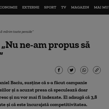
CONOMIE
EXTERNE
SPORT
TV
MAGAZIN
MAI MU
să mărim toate pensiile”
i: „Nu ne-am propus să
”
aniel Baciu, susține că s-a făcut campanie
iilor și a acuzat presa că speculează doar
esc și nu vor mai fi indexate. El adaugă că 3,8
te și că este încurajată competitivitatea.