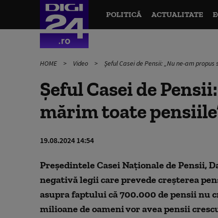
POLITICĂ
ACTUALITATE
E
HOME
Video
Șeful Casei de Pensii: „Nu ne-am propus 
Șeful Casei de Pensi
mărim toate pensiile
19.08.2024 14:54
Preşedintele Casei Naţionale de Pensii, D
negativă legii care prevede creșterea pens
asupra faptului că 700.000 de pensii nu cr
milioane de oameni vor avea pensii crescu