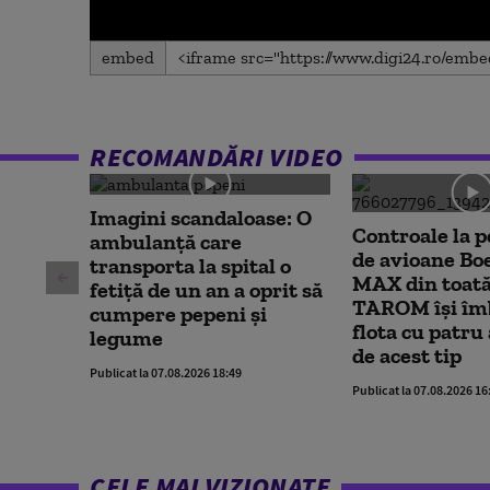
0
embed
seconds
of
0
seconds
Volume
90%
RECOMANDĂRI VIDEO
Imagini scandaloase: O
Controale la p
ambulanță care
de avioane Bo
transporta la spital o
MAX din toată
fetiță de un an a oprit să
TAROM își îm
cumpere pepeni și
flota cu patru
legume
de acest tip
Publicat la 07.08.2026 18:49
Publicat la 07.08.2026 16
CELE MAI VIZIONATE