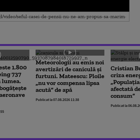
Meteorologii au emis noi
este 1.800
Cristian B
avertizări de caniculă și
eing 737
criza ener
furtuni. Mateescu: Ploile
 lumea.
„Populația 
„nu vor compensa lipsa
bogățește
afectată de
acută” de apă
 aeronave
consum”
Publicat la 07.08.2026 11:38
Publicat la 06.08.
:55