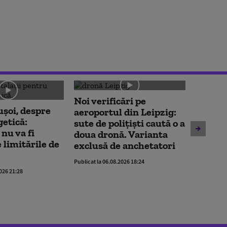
Noi verificări pe
Societ
ușoi, despre
aeroportul din Leipzig:
Bucureș
getică:
sute de polițiști caută o a
insolv
nu va fi
doua dronă. Varianta
Publicat la 
 limitările de
exclusă de anchetatori
Publicat la 06.08.2026 18:24
2026 21:28