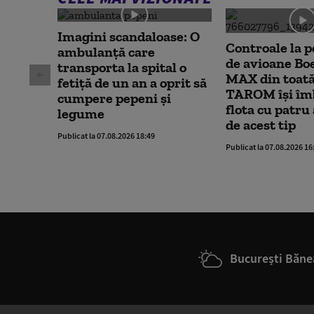
Imagini scandaloase: O
Controale la p
ambulanță care
de avioane Bo
transporta la spital o
MAX din toată
fetiță de un an a oprit să
TAROM își îm
cumpere pepeni și
flota cu patru
legume
de acest tip
Publicat la 07.08.2026 18:49
Publicat la 07.08.2026 16
București Băne