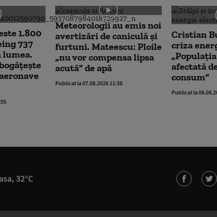
Meteorologii au emis noi
este 1.800
Cristian B
avertizări de caniculă și
eing 737
criza ener
furtuni. Mateescu: Ploile
 lumea.
„Populația 
„nu vor compensa lipsa
bogățește
afectată de
acută” de apă
 aeronave
consum”
Publicat la 07.08.2026 11:38
Publicat la 06.08.
:55
asa, 32°C