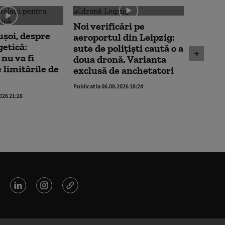
Noi verificări pe
Societ
ușoi, despre
aeroportul din Leipzig:
Bucureș
getică:
sute de polițiști caută o a
insolv
nu va fi
doua dronă. Varianta
Publicat la 
 limitările de
exclusă de anchetatori
Publicat la 06.08.2026 18:24
2026 21:28