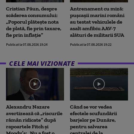
Cristian Păun, despre
Antrenament cu miză:
scăderea consumului:
pușcașii marini români
„Poporul plătește nota
au testat vehiculele de
de plată, fie prin taxare,
asalt amfibiu AAV-7
fie prin inflație”
alături de militarii SUA
Publicat la 07.08.2026 19:24
Publicat la 07.08.2026 19:22
CELE MAI VIZIONATE
Alexandru Nazare
Când se vor vedea
avertizează că „riscurile
efectele scufundării
rămân ridicate” după
barjelor pe Dunăre,
rapoartele Fitch și
pentru salvarea
Moody’s: „Nu a fost o
centralei de la