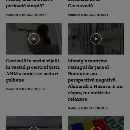
perioadă simplă”
Cernavodă
Publicat la 08.08.2026 19:42
Publicat la 08.08.2026 15:11
Caniculă în sud și vijelii
Moody's menține
în vestul și centrul țării.
ratingul de țară al
ANM a emis trei coduri
României, cu
galbene
perspectivă negativă.
Alexandru Nazare: E un
Publicat la 08.08.2026 11:26
răgaz, nu motiv de
relaxare
Publicat la 08.08.2026 09:36