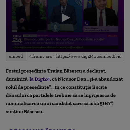
0
embed
seconds
of
2
Fostul președinte Traian Băsescu a declarat,
minutes,
53
duminică,
la Digi24
, că Nicușor Dan „și-a abandonat
seconds
rolul de președinte”. „În ce constituție îi scrie
dânsului că partidele trebuie să se îngrijească de
nominalizarea unui candidat care să aibă 51%?”,
susține Băsescu.