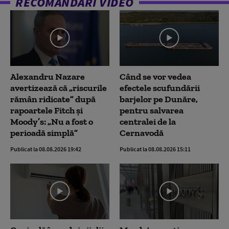
RECOMANDĂRI VIDEO
Alexandru Nazare
Când se vor vedea
avertizează că „riscurile
efectele scufundării
rămân ridicate” după
barjelor pe Dunăre,
rapoartele Fitch și
pentru salvarea
Moody’s: „Nu a fost o
centralei de la
perioadă simplă”
Cernavodă
Publicat la 08.08.2026 19:42
Publicat la 08.08.2026 15:11