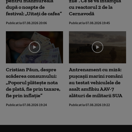
pentru mahmureală
zile”. Ce se va întâmpla
după o noapte de
cu reactorul 2 de la
festival: „Uitați de cafea”
Cernavodă
Publicat la 07.08.2026 20:06
Publicat la 07.08.2026 19:45
Cristian Păun, despre
Antrenament cu miză:
scăderea consumului:
pușcașii marini români
„Poporul plătește nota
au testat vehiculele de
de plată, fie prin taxare,
asalt amfibiu AAV-7
fie prin inflație”
alături de militarii SUA
Publicat la 07.08.2026 19:24
Publicat la 07.08.2026 19:22