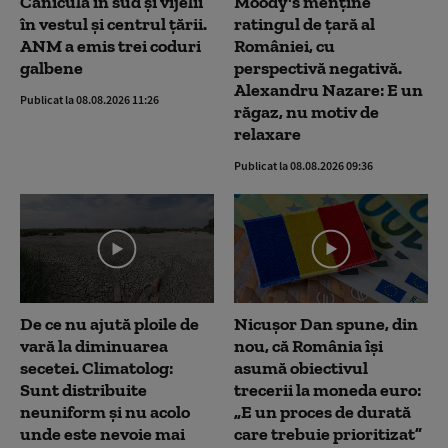
Caniculă în sud și vijelii
Moody's menține
în vestul și centrul țării.
ratingul de țară al
ANM a emis trei coduri
României, cu
galbene
perspectivă negativă.
Alexandru Nazare: E un
Publicat la 08.08.2026 11:26
răgaz, nu motiv de
relaxare
Publicat la 08.08.2026 09:36
De ce nu ajută ploile de
Nicușor Dan spune, din
vară la diminuarea
nou, că România își
secetei. Climatolog:
asumă obiectivul
Sunt distribuite
trecerii la moneda euro:
neuniform și nu acolo
„E un proces de durată
unde este nevoie mai
care trebuie prioritizat”