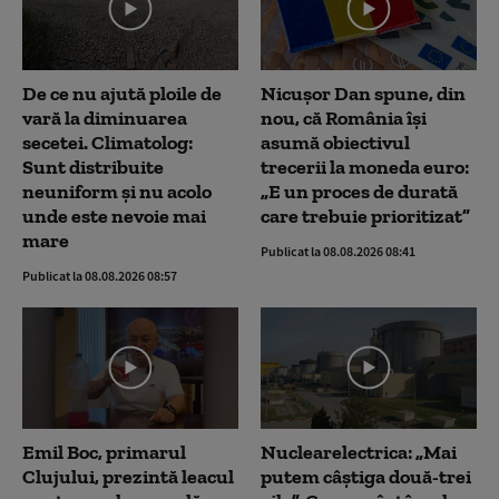
De ce nu ajută ploile de
Nicușor Dan spune, din
vară la diminuarea
nou, că România își
secetei. Climatolog:
asumă obiectivul
Sunt distribuite
trecerii la moneda euro:
neuniform și nu acolo
„E un proces de durată
unde este nevoie mai
care trebuie prioritizat”
mare
Publicat la 08.08.2026 08:41
Publicat la 08.08.2026 08:57
Emil Boc, primarul
Nuclearelectrica: „Mai
Clujului, prezintă leacul
putem câștiga două-trei