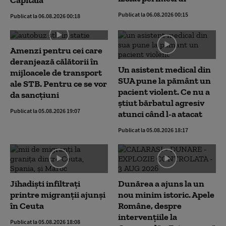
Publicat la 06.08.2026 00:15
Publicat la 06.08.2026 00:18
Amenzi pentru cei care
deranjează călătorii în
Un asistent medical din
mijloacele de transport
SUA pune la pământ un
ale STB. Pentru ce se vor
pacient violent. Ce nu a
da sancțiuni
știut bărbatul agresiv
Publicat la 05.08.2026 19:07
atunci când l-a atacat
Publicat la 05.08.2026 18:17
Jihadiști infiltrați
Dunărea a ajuns la un
printre migranții ajunși
nou minim istoric. Apele
în Ceuta
Române, despre
intervențiile la
Publicat la 05.08.2026 18:08