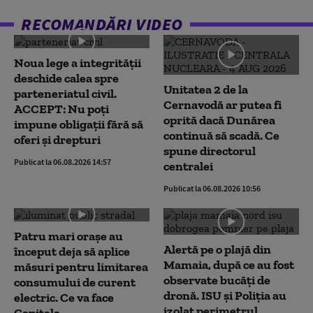
RECOMANDĂRI VIDEO
Noua lege a integrității
deschide calea spre
Unitatea 2 de la
parteneriatul civil.
Cernavodă ar putea fi
ACCEPT: Nu poți
oprită dacă Dunărea
impune obligații fără să
continuă să scadă. Ce
oferi și drepturi
spune directorul
Publicat la 06.08.2026 14:57
centralei
Publicat la 06.08.2026 10:56
Patru mari orașe au
Alertă pe o plajă din
început deja să aplice
Mamaia, după ce au fost
măsuri pentru limitarea
observate bucăți de
consumului de curent
dronă. ISU și Poliția au
electric. Ce va face
izolat perimetrul
Capitala