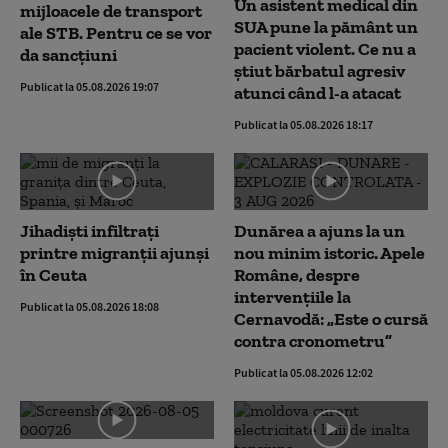
Un asistent medical din
mijloacele de transport
SUA pune la pământ un
ale STB. Pentru ce se vor
pacient violent. Ce nu a
da sancțiuni
știut bărbatul agresiv
Publicat la 05.08.2026 19:07
atunci când l-a atacat
Publicat la 05.08.2026 18:17
Jihadiști infiltrați
Dunărea a ajuns la un
printre migranții ajunși
nou minim istoric. Apele
în Ceuta
Române, despre
intervențiile la
Publicat la 05.08.2026 18:08
Cernavodă: „Este o cursă
contra cronometru”
Publicat la 05.08.2026 12:02