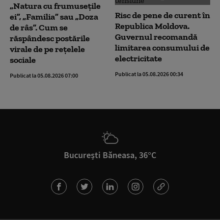
„Natura cu frumusețile
Risc de pene de curent în
ei”, „Familia” sau „Doza
Republica Moldova.
de râs”. Cum se
Guvernul recomandă
răspândesc postările
limitarea consumului de
virale de pe rețelele
electricitate
sociale
Publicat la 05.08.2026 00:34
Publicat la 05.08.2026 07:00
București Băneasa, 36°C