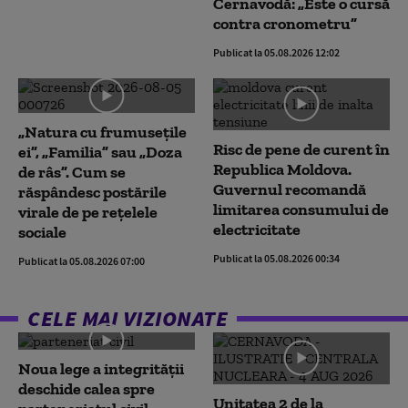
Cernavodă: „Este o cursă
contra cronometru”
Publicat la 05.08.2026 12:02
„Natura cu frumusețile
Risc de pene de curent în
ei”, „Familia” sau „Doza
Republica Moldova.
de râs”. Cum se
Guvernul recomandă
răspândesc postările
limitarea consumului de
virale de pe rețelele
electricitate
sociale
Publicat la 05.08.2026 00:34
Publicat la 05.08.2026 07:00
CELE MAI VIZIONATE
Noua lege a integrității
deschide calea spre
Unitatea 2 de la