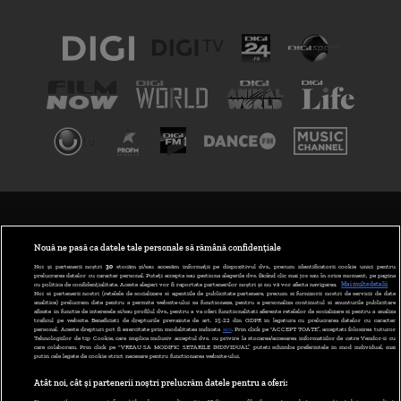
TERMENI ȘI CONDIȚII
POLITICA DE CONFIDENȚIALITATE
Nouă ne pasă ca datele tale personale să rămână confidențiale
Noi și partenerii noștri
30
stocăm și/sau accesăm informații pe dispozitivul dvs., precum identificatorii cookie unici pentru
prelucrarea datelor cu caracter personal. Puteți accepta sau gestiona alegerile dvs. făcând clic mai jos sau în orice moment, pe pagina
ABONARE DIGI TV
cu politica de confidențialitate. Aceste alegeri vor fi raportate partenerilor noștri și nu vă vor afecta navigarea.
Mai multe detalii
Noi si partenerii nostri (retelele de socializare si agentiile de publicitate partenere, precum si furnizorii nostri de servicii de date
analitice) prelucram date pentru a permite website-ului sa functioneze, pentru a personaliza continutul si anunturile publicitare
GESTIONAȚI PREFERINȚELE
afisate in functie de interesele si/sau profilul dvs., pentru a va oferi functionalitati aferente retelelor de socializare si pentru a analiza
traficul pe website. Beneficiati de drepturile prevazute de art. 15-22 din GDPR in legatura cu prelucrarea datelor cu caracter
personal. Aceste drepturi pot fi exercitate prin modalitatea indicata
aici
. Prin click pe “ACCEPT TOATE”, acceptati folosirea tuturor
CODUL DIGI24
Tehnologiilor de tip Cookie, care implica inclusiv acceptul dvs. cu privire la stocarea/accesarea informatiilor de catre Vendor-ii cu
care colaboram. Prin click pe “VREAU SA MODIFIC SETARILE INDIVIDUAL” puteti schimba preferintele in mod individual, mai
putin cele legate de cookie strict necesare pentru functionarea website-ului.
CAMERE WEB
Atât noi, cât și partenerii noștri prelucrăm datele pentru a oferi:
CONTACT/INFO