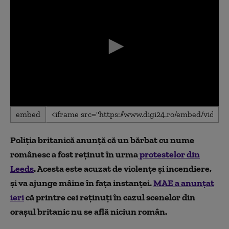
0
embed
seconds
of
0
Poliția britanică anunță că un bărbat cu nume
seconds
românesc a fost reținut în urma
protestelor din
Leeds
. Acesta este acuzat de violențe și incendiere,
și va ajunge mâine în fața instanței.
MAE a anunțat
ieri
că printre cei reținuți în cazul scenelor din
orașul britanic nu se află niciun român.