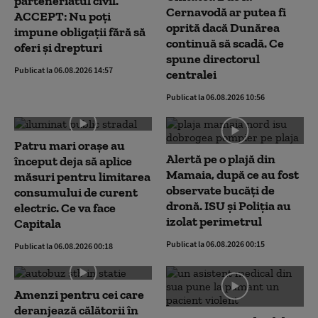
parteneriatul civil.
Cernavodă ar putea fi
ACCEPT: Nu poți
oprită dacă Dunărea
impune obligații fără să
continuă să scadă. Ce
oferi și drepturi
spune directorul
Publicat la 06.08.2026 14:57
centralei
Publicat la 06.08.2026 10:56
Patru mari orașe au
Alertă pe o plajă din
început deja să aplice
Mamaia, după ce au fost
măsuri pentru limitarea
observate bucăți de
consumului de curent
dronă. ISU și Poliția au
electric. Ce va face
izolat perimetrul
Capitala
Publicat la 06.08.2026 00:15
Publicat la 06.08.2026 00:18
Amenzi pentru cei care
deranjează călătorii în