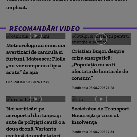
implicat.
RECOMANDĂRI VIDEO
Meteorologii au emis noi
Cristian Bușoi, despre
avertizări de caniculă și
criza energetică:
furtuni. Mateescu: Ploile
„Populația nu va fi
„nu vor compensa lipsa
afectată de limitările de
acută” de apă
consum”
Publicat la 07.08.2026 11:38
Publicat la 06.08.2026 21:28
Noi verificări pe
Societatea de Transport
aeroportul din Leipzig:
București și-a cerut
sute de polițiști caută o a
insolvența
doua dronă. Varianta
Publicat la 06.08.2026 17:34
exclusă de anchetatori