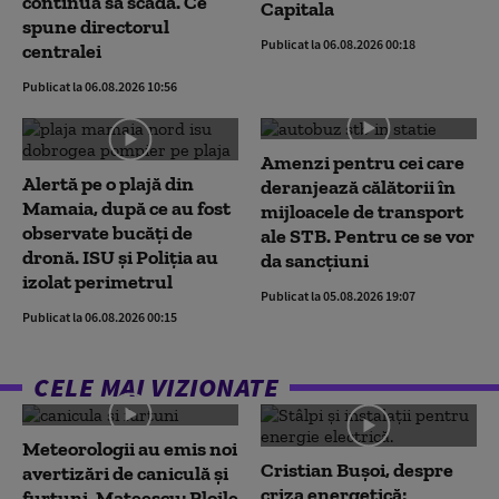
continuă să scadă. Ce
Capitala
spune directorul
Publicat la 06.08.2026 00:18
centralei
Publicat la 06.08.2026 10:56
Amenzi pentru cei care
Alertă pe o plajă din
deranjează călătorii în
Mamaia, după ce au fost
mijloacele de transport
observate bucăți de
ale STB. Pentru ce se vor
dronă. ISU și Poliția au
da sancțiuni
izolat perimetrul
Publicat la 05.08.2026 19:07
Publicat la 06.08.2026 00:15
CELE MAI VIZIONATE
Meteorologii au emis noi
Cristian Bușoi, despre
avertizări de caniculă și
criza energetică:
furtuni. Mateescu: Ploile