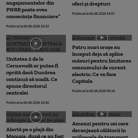
angajamentelor din
oferi și drepturi
PNRR poate avea
Publicat la 06.08.2026 14:57
consecințe financiare”
Publicat la 06.08.2026 16:32
Patru mari orașe au
început deja să aplice
Unitatea 2 de la
măsuri pentru limitarea
Cernavodă ar putea fi
consumului de curent
oprită dacă Dunărea
electric. Ce va face
continuă să scadă. Ce
Capitala
spune directorul
Publicat la 06.08.2026 00:18
centralei
Publicat la 06.08.2026 10:56
Amenzi pentru cei care
Alertă pe o plajă din
deranjează călătorii în
Mamaia, după ce au fost
mijloacele de transport