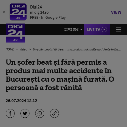
Digi24
VIEW
m.digi24.ro
FREE - In Google Play
LIVE TV
LIVE FM
HOME
Video
Un șofer beat și fără permis a produs mai multe accidente în București cu o mașină furată. O persoană a fost rănită
Un șofer beat și fără permis a
produs mai multe accidente în
București cu o mașină furată. O
persoană a fost rănită
26.07.2024 18:12