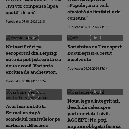
„Populația nu va fi
„nu vor compensa lipsa
afectată de limitările de
acută” de apă
consum”
Publicat la 07.08.2026 11:38
Publicat la 06.08.2026 21:28
Noi verificări pe
Societatea de Transport
aeroportul din Leipzig:
București și-a cerut
sute de polițiști caută o a
insolvența
doua dronă. Varianta
Publicat la 06.08.2026 17:34
exclusă de anchetatori
Publicat la 06.08.2026 18:24
Noua lege a integrității
Avertisment de la
deschide calea spre
Bruxelles după
parteneriatul civil.
scandalul centralelor pe
ACCEPT: Nu poți
cărbune: „Blocarea
impune obligații fără să