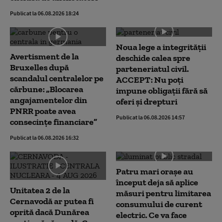
Publicat la 06.08.2026 18:24
Noua lege a integrității
Avertisment de la
deschide calea spre
Bruxelles după
parteneriatul civil.
scandalul centralelor pe
ACCEPT: Nu poți
cărbune: „Blocarea
impune obligații fără să
angajamentelor din
oferi și drepturi
PNRR poate avea
Publicat la 06.08.2026 14:57
consecințe financiare”
Publicat la 06.08.2026 16:32
Patru mari orașe au
început deja să aplice
Unitatea 2 de la
măsuri pentru limitarea
Cernavodă ar putea fi
consumului de curent
oprită dacă Dunărea
electric. Ce va face