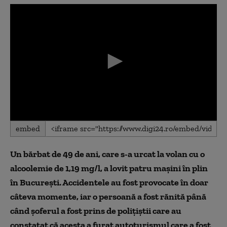
0
embed
seconds
of
0
Un bărbat de 49 de ani, care s-a urcat la volan cu o
seconds
alcoolemie de 1,19 mg/l, a lovit patru mașini în plin
în București. Accidentele au fost provocate în doar
câteva momente, iar o persoană a fost rănită până
când șoferul a fost prins de polițiștii care au
constatat că acesta a furat autoturismul care a fost