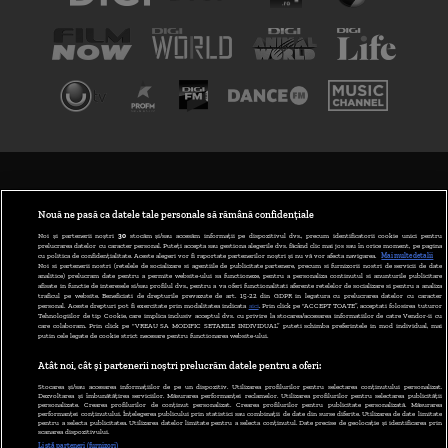
TERMENI ȘI CONDIȚII
POLITICA DE CONFIDENȚIALITATE
Nouă ne pasă ca datele tale personale să rămână confidențiale
Noi și partenerii noștri
30
stocăm și/sau accesăm informații pe dispozitivul dvs., precum identificatorii cookie unici pentru
prelucrarea datelor cu caracter personal. Puteți accepta sau gestiona alegerile dvs. făcând clic mai jos sau în orice moment, pe pagina
ABONARE DIGI TV
cu politica de confidențialitate. Aceste alegeri vor fi raportate partenerilor noștri și nu vă vor afecta navigarea.
Mai multe detalii
Noi si partenerii nostri (retelele de socializare si agentiile de publicitate partenere, precum si furnizorii nostri de servicii de date
analitice) prelucram date pentru a permite website-ului sa functioneze, pentru a personaliza continutul si anunturile publicitare
GESTIONAȚI PREFERINȚELE
afisate in functie de interesele si/sau profilul dvs., pentru a va oferi functionalitati aferente retelelor de socializare si pentru a analiza
traficul pe website. Beneficiati de drepturile prevazute de art. 15-22 din GDPR in legatura cu prelucrarea datelor cu caracter
personal. Aceste drepturi pot fi exercitate prin modalitatea indicata
aici
. Prin click pe “ACCEPT TOATE”, acceptati folosirea tuturor
CODUL DIGI24
Tehnologiilor de tip Cookie, care implica inclusiv acceptul dvs. cu privire la stocarea/accesarea informatiilor de catre Vendor-ii cu
care colaboram. Prin click pe “VREAU SA MODIFIC SETARILE INDIVIDUAL” puteti schimba preferintele in mod individual, mai
putin cele legate de cookie strict necesare pentru functionarea website-ului.
CAMERE WEB
Atât noi, cât și partenerii noștri prelucrăm datele pentru a oferi:
CONTACT/INFO
Stocarea și/sau accesarea informațiilor de pe un dispozitiv. Utilizarea profilurilor pentru selectarea conținutului personalizat.
Dezvoltarea și îmbunătățirea serviciilor. Măsurarea performanței reclamelor. Utilizarea profilurilor pentru selectarea publicității
personalizate. Crearea profilurilor de conținut personalizat. Crearea profilurilor pentru publicitate personalizată. Măsurarea
performanței conținutului. Înțelegerea publicului prin statistici sau combinații de date din surse diferite. Utilizarea de date limitate
pentru a selecta publicitatea. Utilizarea datelor limitate pentru a selecta conținutul. Date precise de geolocație și identificarea prin
VERSIUNE DESKTOP
scanarea dispozitivului.
Listă parteneri (furnizori)