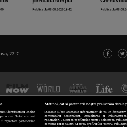
ulos
perioadă simplă”
Cernavod
:00
Publicat la 08.08.2026 19:42
Publicat la 08.08.
asa, 22°C
le
Atât noi, cât și partenerii noștri prelucrăm datele p
cum identificatorii cookie
Stocarea și/sau accesarea informațiilor de pe un dispozitiv. 
conținutului personalizat. Dezvoltarea și îmbunătățire
erile dvs. făcând clic mai
TERMENI ȘI CONDIȚII
POLITICA DE CONFIDENȚIALITATE
reclamelor. Utilizarea profilurilor pentru selectarea publicită
 fi raportate partenerilor
conținut personalizat. Crearea profilurilor pentru publicita