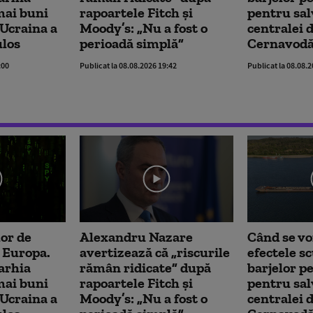
 mai buni
rapoartele Fitch și
pentru sal
 Ucraina a
Moody’s: „Nu a fost o
centralei d
ulos
perioadă simplă”
Cernavod
:00
Publicat la 08.08.2026 19:42
Publicat la 08.08.
lor de
Alexandru Nazare
Când se vo
 Europa.
avertizează că „riscurile
efectele s
arhia
rămân ridicate” după
barjelor p
 mai buni
rapoartele Fitch și
pentru sal
 Ucraina a
Moody’s: „Nu a fost o
centralei d