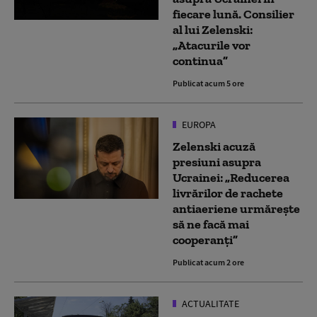
fiecare lună. Consilier
al lui Zelenski:
„Atacurile vor
continua”
Publicat acum 5 ore
EUROPA
Zelenski acuză
presiuni asupra
Ucrainei: „Reducerea
livrărilor de rachete
antiaeriene urmărește
să ne facă mai
cooperanți”
Publicat acum 2 ore
ACTUALITATE