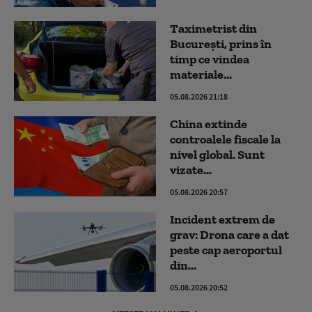
Taximetrist din
Bucureşti, prins în
timp ce vindea
materiale...
05.08.2026 21:18
China extinde
controalele fiscale la
nivel global. Sunt
vizate...
05.08.2026 20:57
Incident extrem de
grav: Drona care a dat
peste cap aeroportul
din...
05.08.2026 20:52