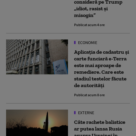
consideră pe Trump
„idiot, rasist şi
misogin”
Publicat acum 4 ore
ECONOMIE
Aplicaţia de cadastru şi
carte funciară e-Terra
este mai aproape de
remediere. Care este
stadiul testelor făcute
de autorități
Publicat acum 8 ore
EXTERNE
Câte rachete balistice
ar putea lansa Rusia
asupra Ucrainei în