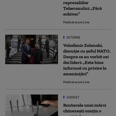
represaliilor
Teheranului: „Fără
echivoc”
Publicat acum 2 ore
EXTERNE
Volodimir Zelenski,
discuție cu șeful NATO.
Despre ce au vorbit cei
doi lideri: „Este bine
informat cu privire la
amenințări”
Publicat acum 2 ore
GADGET
Routerele unei mărci
chinezești conțin o