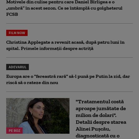
Motivele din culise pentru care Daniel Bîrligea e o
„umbră” în acest sezon. Ce se întâmplă cu golgheterul
FCSB
FILM NOW
Christina Applegate a revenit acasă, după patru luni în
spital. Primele informații despre actriță
ADEVARUL
Europa are o "fereastră rară" să-l pună pe Putin la zid, dar
riscă să o rateze din nou
"Tratamentul costă
aproape jumătate de
milion de dolari".
Detalii despre starea
Alinei Pușcău,
PE ROZ
diagnosticată cu o