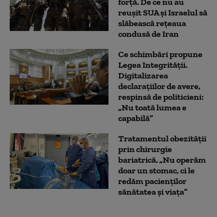
forță. De ce nu au
reușit SUA și Israelul să
slăbească rețeaua
condusă de Iran
Ce schimbări propune
Legea Integrității.
Digitalizarea
declarațiilor de avere,
respinsă de politicieni:
„Nu toată lumea e
capabilă”
Tratamentul obezităţii
prin chirurgie
bariatrică. „Nu operăm
doar un stomac, ci le
redăm pacienţilor
sănătatea şi viaţa”