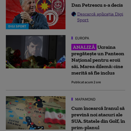
Dan Petrescu s-a decis
Descarcă aplicația Digi
Sport
DIGI SPORT
EUROPA
ANALIZĂ
Ucraina
pregătește un Panteon
Național pentru eroii
săi. Marea dilemă: cine
merită să fie inclus
Publicat acum 2 ore
MAPAMOND
Cum încearcă Iranul să
prevină noi atacuri ale
SUA. Statele din Golf, în
prim-planul