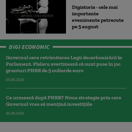
Digistoria - cele mai
importante
evenimente petrecute
pe 5 august
DIGI ECONOMIC
Guvernul cere retrimiterea Legii decarbonizării în
Parlament. Pîslaru avertizează că sunt puse în joc
granturi PNRR de 5 miliarde euro
05.08.2026
Ce urmează după PNRR? Noua strategie prin care
Guvernul vrea să mențină investițiile
05.08.2026