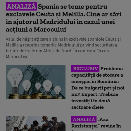
ANALIZĂ
Spania se teme pentru
exclavele Ceuta și Melilla. Cine ar sări
în ajutorul Madridului în cazul unei
acțiuni a Marocului
Valul de migranți care a ajuns în exclavele spaniole Ceuta și
Melilla a reaprins temerile Madridului privind securitatea
teritoriilor sale din Africa de Nord. În contextul în care
Marocul își...
EXCLUSIV
Problema
capacității de stocare a
energiei în România:
De ce bulgarii pot și noi
nu? Expert: Trebuie
investiții în două
sectoare cheie
ANALIZĂ
„Axa
Rezistenței” revine în