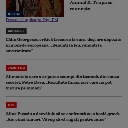
Animal X. Trupa se
reunește
DIGI FM
Descarcă aplicația Digi FM
ADEVARUL
Călin Georgescu critică trecerea la euro, deși are depozite
în moneda europeană: „Renunți la leu, renunți la
suveranitate”
ZIARE.COM
Alimentele care s-ar putea scumpi din toamnă, din cauza
secetei. Petre Daea: „Rezultate financiare care nu pot
bucura pe nimeni”
UTV
Alina Pușcău a dezvăluit că se confruntă cu o boală gravă.
„Am cinci tumori. Vă rog să vă rugați pentru mine”