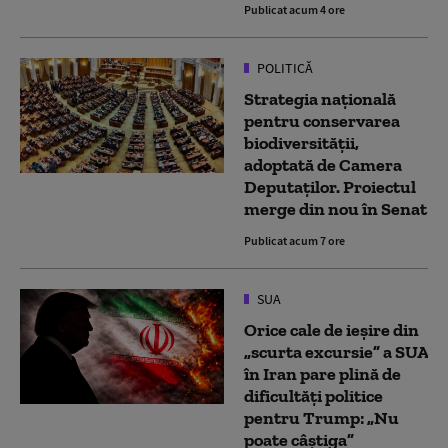
Publicat acum 4 ore
POLITICĂ
Strategia naţională
pentru conservarea
biodiversităţii,
adoptată de Camera
Deputaților. Proiectul
merge din nou în Senat
Publicat acum 7 ore
SUA
Orice cale de ieșire din
„scurta excursie” a SUA
în Iran pare plină de
dificultăți politice
pentru Trump: „Nu
poate câștiga”