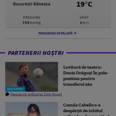
19°C
București Băneasa
PRESIUNE
VÂNT
755
mmHg
1
m/s
PROGNOZA DETALIATĂ
PARTENERII NOȘTRI
Lovitură de teatru:
Denis Drăguș! În pole-
position pentru
transferul său
DIGI SPORT
Descarcă aplicația Digi Sport
Camila Cabello s-a
despărțit de iubitul