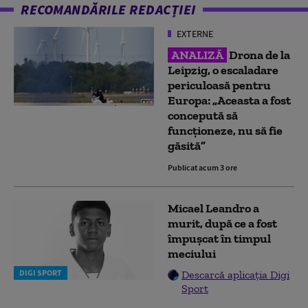
RECOMANDĂRILE REDACȚIEI
EXTERNE
ANALIZĂ
Drona de la
Leipzig, o escaladare
periculoasă pentru
Europa: „Aceasta a fost
concepută să
funcționeze, nu să fie
găsită”
Publicat acum 3 ore
Micael Leandro a
murit, după ce a fost
împușcat în timpul
meciului
DIGI SPORT
Descarcă aplicația Digi
Sport