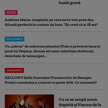
boală gravă
PE ROZ
Andreea Marin, imaginile pe care nu le vezi prea des.
Siluetă perfectă în costum de baie: "Eu cred că ai 18 ani"
DIGI WORLD
Un „intrus” de mărimea planetei Pluto a provocat haos în
jurul lui Neptun. Semne ale unui cataclism străvechi,
detectate de telescopul...
NEWSWEEK
EXCLUSIV Șeful Asociației Furnizorilor de Energie:
Prețul curentului a crescut cu peste 20%. Ce urmează?
Cu ce se ocupă acum
Șopârlă și Vierme de la