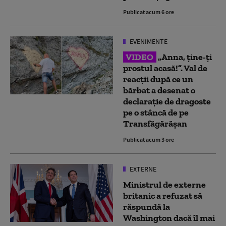
Publicat acum 6 ore
EVENIMENTE
VIDEO
„Anna, ţine-ţi
prostul acasă!”. Val de
reacții după ce un
bărbat a desenat o
declarație de dragoste
pe o stâncă de pe
Transfăgărășan
Publicat acum 3 ore
EXTERNE
Ministrul de externe
britanic a refuzat să
răspundă la
Washington dacă îl mai